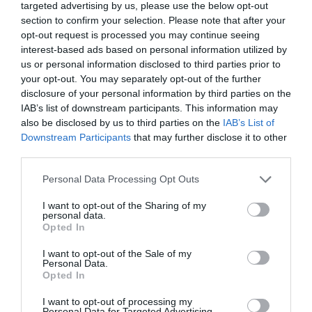
targeted advertising by us, please use the below opt-out
θερμοκρασίας. Απλώς προσθέστε λίγο
section to confirm your selection. Please note that after your
opt-out request is processed you may continue seeing
ελαιόλαδο, αλάτι και πιπέρι και τα
interest-based ads based on personal information utilized by
κατεψυγμένα λαχανικά σας θα
us or personal information disclosed to third parties prior to
your opt-out. You may separately opt-out of the further
λειτουργήσουν εξίσου καλά στο τηγάνι, τις
disclosure of your personal information by third parties on the
IAB’s list of downstream participants. This information may
σούπες και το φούρνο.
also be disclosed by us to third parties on the
IAB’s List of
Downstream Participants
that may further disclose it to other
third parties.
Ακολουθήστε το
foodlife.gr στο Google
Please note that this website/app uses one or more Google
News
και μάθετε πρώτοι όλες τις ειδήσεις
Personal Data Processing Opt Outs
services and may gather and store information including but
not limited to your visit or usage behaviour. You may click to
I want to opt-out of the Sharing of my
personal data.
grant or deny consent to Google and its third-party tags to
Opted In
use your data for below specified purposes in below Google
TAGS:
consent section.
I want to opt-out of the Sale of my
VEGAN ΔΙΑΤΡΟΦΗ
VEGAN ΕΝΑΛΛΑΚΤΙΚΕΣ
Personal Data.
Opted In
ΟΙΚΟΝΟΜΙΚΗ VEGAN ΔΙΑΤΡΟΦΗ
I want to opt-out of processing my
Personal Data for Targeted Advertising.