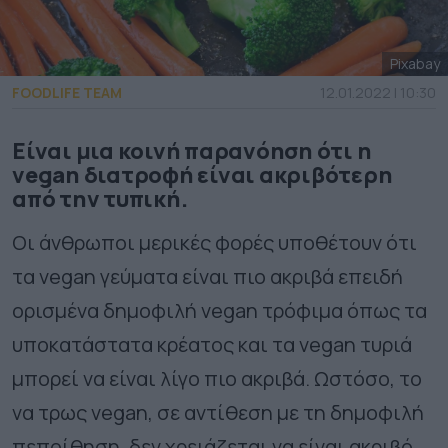
Pixabay
FOODLIFE TEAM
12.01.2022 | 10:30
Είναι μια κοινή παρανόηση ότι η
vegan διατροφή είναι ακριβότερη
από την τυπική.
Οι άνθρωποι μερικές φορές υποθέτουν ότι
τα vegan γεύματα είναι πιο ακριβά επειδή
ορισμένα δημοφιλή vegan τρόφιμα όπως τα
υποκατάστατα κρέατος και τα vegan τυριά
μπορεί να είναι λίγο πιο ακριβά. Ωστόσο, το
να τρως vegan, σε αντίθεση με τη δημοφιλή
πεποίθηση, δεν χρειάζεται να είναι ακριβό.