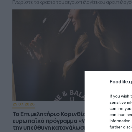
Γνωρίστε τα κρασιά του αιγαιοπελαγίτικου αρχιπελάγο
Foodlife.g
If you wish 
sensitive in
25.07.2026
confirm you
Το Επιμελητήριο Κορινθίας παρουσίασε τ
continue se
ευρωπαϊκό πρόγραμμα «Wine & Balance» γ
information 
την υπεύθυνη κατανάλωση κρασιού
further disc