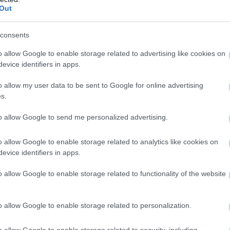
ες
δεδομένα στα Νότια Προάστια είναι το
Out
επόμενο premium spirits & deli hotspot
όλ
Με πάνω από 1.000 ετικέτες ελληνικού και ξένου αμπ
consents
εκατοντάδες σπάνια και εξαιρετικής ποιότητας πο
o allow Google to enable storage related to advertising like cookies on
evice identifiers in apps.
o allow my user data to be sent to Google for online advertising
s.
to allow Google to send me personalized advertising.
o allow Google to enable storage related to analytics like cookies on
evice identifiers in apps.
o allow Google to enable storage related to functionality of the website
o allow Google to enable storage related to personalization.
16.07.2026
o allow Google to enable storage related to security, including