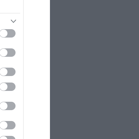
ελώνα,
τά