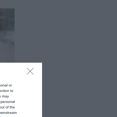
sonal or
ection to
ou may
 personal
out of the
 downstream