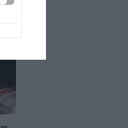
 μπύρα
 να