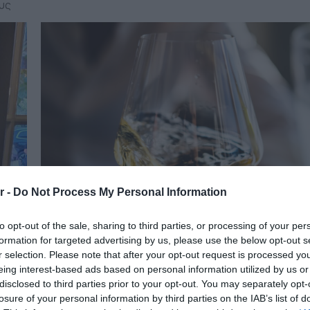
υς
r -
Do Not Process My Personal Information
to opt-out of the sale, sharing to third parties, or processing of your per
formation for targeted advertising by us, please use the below opt-out s
24.07.2026
r selection. Please note that after your opt-out request is processed y
ο
Κρασί: Πόσες ημέρες μπορείτε να το
eing interest-based ads based on personal information utilized by us or
ια
κρατήσετε ανοιχτό στο ψυγείο
disclosed to third parties prior to your opt-out. You may separately opt-
losure of your personal information by third parties on the IAB’s list of
Ποιο κρασί αντέχει περισσότερο