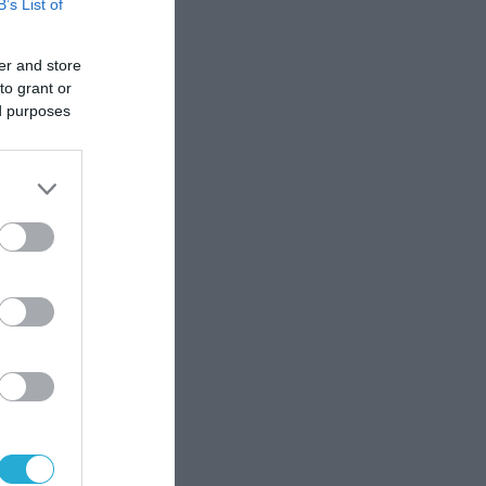
B’s List of
er and store
to grant or
ed purposes