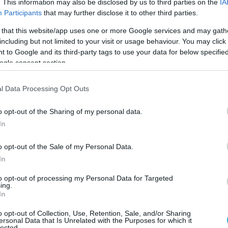
. This information may also be disclosed by us to third parties on the
IA
αι τα
Participants
that may further disclose it to other third parties.
 ΠΟΠ
 that this website/app uses one or more Google services and may gath
including but not limited to your visit or usage behaviour. You may click 
 to Google and its third-party tags to use your data for below specifi
ogle consent section.
l Data Processing Opt Outs
o opt-out of the Sharing of my personal data.
In
o opt-out of the Sale of my Personal Data.
In
to opt-out of processing my Personal Data for Targeted
ing.
In
21.07.2026
o opt-out of Collection, Use, Retention, Sale, and/or Sharing
α
«Κάβα Κηρέας»: Η κάβα που αλλάζει τα
ersonal Data that Is Unrelated with the Purposes for which it
lected.