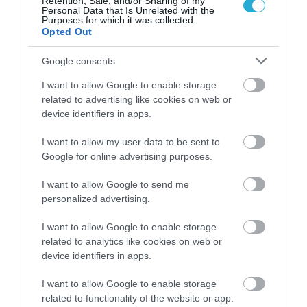
Retention, Sale, and/or Sharing of my
ανανά
Personal Data that Is Unrelated with the
Purposes for which it was collected.
Η συνταγή από τη Dole
Opted Out
Google consents
I want to allow Google to enable storage
related to advertising like cookies on web or
device identifiers in apps.
I want to allow my user data to be sent to
Google for online advertising purposes.
I want to allow Google to send me
personalized advertising.
I want to allow Google to enable storage
related to analytics like cookies on web or
02.08.2026 | 06:30
device identifiers in apps.
Πώς θα φτιάξετε σπιτικά ζελεδάκια χωρίς
ζάχαρη με 2 μόνο υλικά
I want to allow Google to enable storage
related to functionality of the website or app.
Θα χρειαστείτε μόλις δύο υλικά για να φτιάξετε σπιτικά