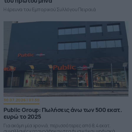
του πρώτου μήνα
Η έρευνα του Εμπορικού Συλλόγου Πειραιά
30.07.2026 | 07:30
Public Group: Πωλήσεις άνω των 500 εκατ.
ευρώ το 2025
Για ακόμη μία χρονιά, περισσότερες από 8,4 εκατ.
συναλλαγές καταγράφηκαν στα φυσικά και ψηφιακά