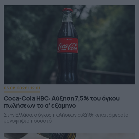
05.08.2026 | 12:01
Coca-Cola HBC: Aύξηση 7,5% του όγκου
πωλήσεων το α’ εξάμηνο
Στην Ελλάδα, ο όγκος πωλήσεων αυξήθηκε κατά μεσαίο
μονοψήφιο ποσοστό