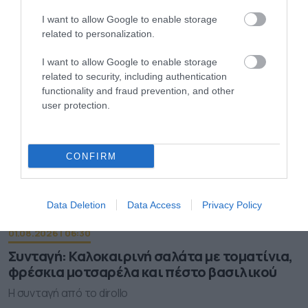
ζελεδάκια χωρίς ζάχαρη. Η συνταγή από τον σεφ Γαβριήλ
I want to allow Google to enable storage
Νικολαΐδη. Υλικά Για τα ζελεδάκια Ρόδι 300 ml χυμός
ροδιού 30 γρ. ζελατίνη σε σκόνη Για τα ζελεδάκια
related to personalization.
Πορτοκάλι 300 ml χυμός πορτοκαλιού 2 κτσ μέλι 30 γρ.
ζελατίνη σε σκόνη Εκτέλεση Για τα ζελεδάκια Ρόδι
I want to allow Google to enable storage
Χωρίζουμε […]
related to security, including authentication
functionality and fraud prevention, and other
user protection.
CONFIRM
Data Deletion
Data Access
Privacy Policy
01.08.2026 | 06:30
Συνταγή: Καλοκαιρινή σαλάτα με τοματίνια,
φρέσκια μοτσαρέλα και πέστο βασιλικού
Η συνταγή από το dirollo