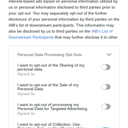
interest-based ads based on personal information utilized by
us or personal information disclosed to third parties prior to
your opt-out. You may separately opt-out of the further
disclosure of your personal information by third parties on the
IAB’s list of downstream participants. This information may
ΣΥΝΤΑΓΕΣ
also be disclosed by us to third parties on the
IAB’s List of
Downstream Participants
that may further disclose it to other
third parties.
Please note that this website/app uses one or more Google
Personal Data Processing Opt Outs
services and may gather and store information including but
not limited to your visit or usage behaviour. You may click to
I want to opt-out of the Sharing of my
personal data.
grant or deny consent to Google and its third-party tags to
Opted In
use your data for below specified purposes in below Google
consent section.
I want to opt-out of the Sale of my
Personal Data.
Opted In
I want to opt-out of processing my
Personal Data for Targeted Advertising.
Opted In
05.08.2026 | 06:30
I want to opt-out of Collection, Use,
Συνταγή: Γλυκιά σαλάτα με πλιγούρι και