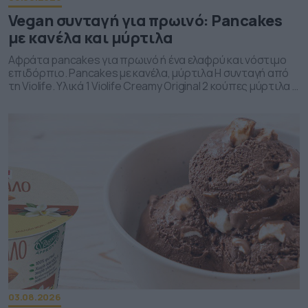
Vegan συνταγή για πρωινό: Pancakes
με κανέλα και μύρτιλα
Αφράτα pancakes για πρωινό ή ένα ελαφρύ και νόστιμο
επιδόρπιο. Pancakes με κανέλα, μύρτιλα Η συνταγή από
τη Violife. Υλικά 1 Violife Creamy Original 2 κούπες μύρτιλα 1
κ.σ. κρυσταλλική ζάχαρη Λίγο χυμό λεμονιού 1 κούπα
αλεύρι 2 κ.σ. άχνη ζάχαρη 2 κ.γ. baking powder μια πρέζα
αλάτι 1 κ.γ. εκχύλισμα βανίλιας 2/3 κούπας άγλυκο […]
03.08.2026