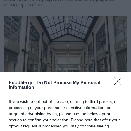
καταστήματα Public
Foodlife.gr -
Do Not Process My Personal
Information
27.07.2026 | 16:46
If you wish to opt-out of the sale, sharing to third parties, or
Στοά Αρσακείου: Ποια καταστήματα
processing of your personal or sensitive information for
εστίασης άνοιξαν τις πόρτες τους
targeted advertising by us, please use the below opt-out
Από καφέ και πότο μέχρι φαγητό και γλυκά, στην πρώτη
section to confirm your selection. Please note that after your
φάση της πιλοτικής της λειτουργίας
opt-out request is processed you may continue seeing