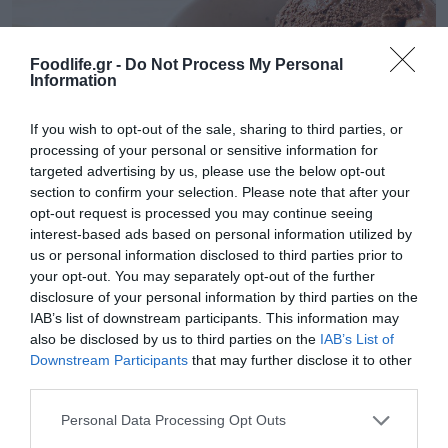
Foodlife.gr -
Do Not Process My Personal
Information
If you wish to opt-out of the sale, sharing to third parties, or
processing of your personal or sensitive information for
targeted advertising by us, please use the below opt-out
section to confirm your selection. Please note that after your
03.08.2026
opt-out request is processed you may continue seeing
interest-based ads based on personal information utilized by
Συνταγή: Εύκολο και vegan παγωτό
us or personal information disclosed to third parties prior to
σοκολάτα
your opt-out. You may separately opt-out of the further
disclosure of your personal information by third parties on the
IAB’s list of downstream participants. This information may
also be disclosed by us to third parties on the
IAB’s List of
Downstream Participants
that may further disclose it to other
third parties.
Please note that this website/app uses one or more Google
Personal Data Processing Opt Outs
services and may gather and store information including but