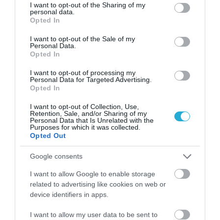
not limited to your visit or usage behaviour. You may click to
I want to opt-out of the Sharing of my
personal data.
grant or deny consent to Google and its third-party tags to
Opted In
use your data for below specified purposes in below Google
consent section.
I want to opt-out of the Sale of my
Personal Data.
27.07.2026
Opted In
Έρχεται το Vegan Vibes September
I want to opt-out of processing my
Personal Data for Targeted Advertising.
Opted In
I want to opt-out of Collection, Use,
Retention, Sale, and/or Sharing of my
Personal Data that Is Unrelated with the
Purposes for which it was collected.
Opted Out
Google consents
I want to allow Google to enable storage
related to advertising like cookies on web or
device identifiers in apps.
26.07.2026
I want to allow my user data to be sent to