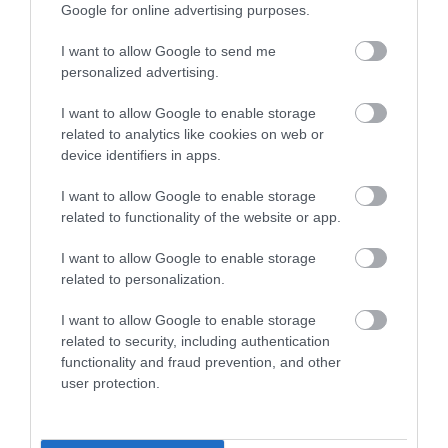
Συνταγή: Εύκολο και vegan cheesecake
Google for online advertising purposes.
smoothie
I want to allow Google to send me
personalized advertising.
I want to allow Google to enable storage
related to analytics like cookies on web or
device identifiers in apps.
I want to allow Google to enable storage
related to functionality of the website or app.
I want to allow Google to enable storage
related to personalization.
I want to allow Google to enable storage
08.07.2026
related to security, including authentication
Vegan συνταγή: Αφράτα και γευστικά
functionality and fraud prevention, and other
φαλάφελ
user protection.