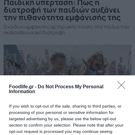
Παιδική υπέρταση: Πώς η
διατροφή των παιδιών αυξάνει
την πιθανότητα εμφάνισής της
Ο κίνδυνο εμφάνισης αρτηριακής πίεσης στα παιδιά που
ακολουθούν κακή διατροφή.
Foodlife.gr -
Do Not Process My Personal
Information
If you wish to opt-out of the sale, sharing to third parties, or
05.02.2022
processing of your personal or sensitive information for
targeted advertising by us, please use the below opt-out
Πώς η σωστή διατροφή των παιδιών,
section to confirm your selection. Please note that after your
επηρεάζει το ύψος τους
opt-out request is processed you may continue seeing