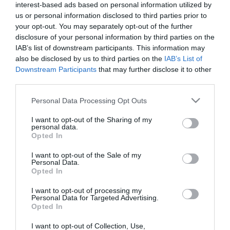
Τα θρεπτικά συστατικά που συμβάλλουν στην υγιή,
interest-based ads based on personal information utilized by
σωματική ανάπτυξη των παιδιών.
us or personal information disclosed to third parties prior to
your opt-out. You may separately opt-out of the further
disclosure of your personal information by third parties on the
IAB’s list of downstream participants. This information may
also be disclosed by us to third parties on the
IAB’s List of
Downstream Participants
that may further disclose it to other
third parties.
Please note that this website/app uses one or more Google
Personal Data Processing Opt Outs
services and may gather and store information including but
not limited to your visit or usage behaviour. You may click to
I want to opt-out of the Sharing of my
personal data.
grant or deny consent to Google and its third-party tags to
Opted In
29.01.2022
use your data for below specified purposes in below Google
consent section.
Πώς αντιμετωπίζεται η παιδική δυσπεψία
I want to opt-out of the Sale of my
Personal Data.
Opted In
Το πρόβλημα μπορεί να αντιμετωπιστεί, κάνοντας μικρές
αλλαγές στην καθημερινή διατροφή του παιδιού.
I want to opt-out of processing my
Personal Data for Targeted Advertising.
Opted In
I want to opt-out of Collection, Use,