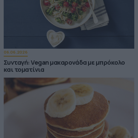
06.06.2026
Συνταγή: Vegan μακαρονάδα με μπρόκολο
και τοματίνια