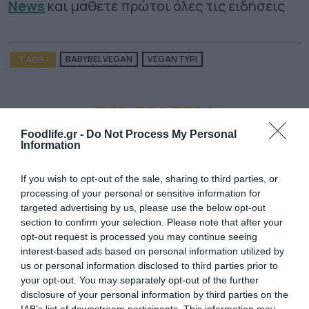
News
και μάθετε πρώτοι όλες τις ειδήσεις
TAGS:
BABYBEL VEGAN
VEGAN ΤΥΡΙ
ΠΕΡΙΣΣΟΤΕΡA
Foodlife.gr -
Do Not Process My Personal
Information
If you wish to opt-out of the sale, sharing to third parties, or
processing of your personal or sensitive information for
targeted advertising by us, please use the below opt-out
section to confirm your selection. Please note that after your
opt-out request is processed you may continue seeing
interest-based ads based on personal information utilized by
us or personal information disclosed to third parties prior to
your opt-out. You may separately opt-out of the further
disclosure of your personal information by third parties on the