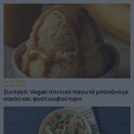
16.06.2026
Συνταγή: Vegan σπιτικό παγωτό μπανάνα με
κακάο και φυστικοβούτυρο