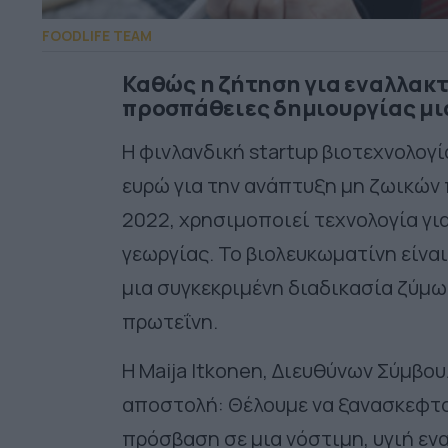
FOODLIFE TEAM
Καθώς η ζήτηση για εναλλακτι
προσπάθειες δημιουργίας μι
Η φινλανδική startup βιοτεχνολογ
ευρώ για την ανάπτυξη μη ζωικών 
2022, χρησιμοποιεί τεχνολογία γι
γεωργίας. Το βιολευκωματίνη είνα
μια συγκεκριμένη διαδικασία ζύμ
πρωτεΐνη.
Η Maija Itkonen, Διευθύνων Σύμβου
αποστολή: Θέλουμε να ξανασκεφτο
πρόσβαση σε μια νόστιμη, υγιή ενα