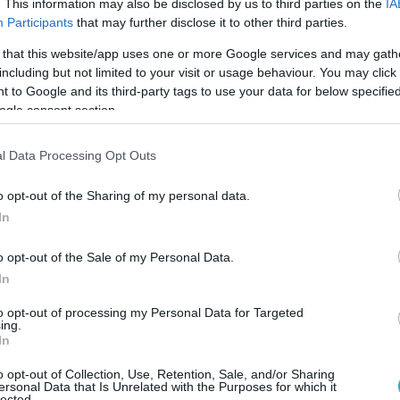
. This information may also be disclosed by us to third parties on the
IA
Participants
that may further disclose it to other third parties.
ια ασφαλή, βιώσιμη και οικονομικά αποδοτική
 that this website/app uses one or more Google services and may gath
την παραγωγή ωολευκωματίνης, της πιο άφθονη
including but not limited to your visit or usage behaviour. You may click 
 to Google and its third-party tags to use your data for below specifi
ή η βιοτεχνολογική διαδικασία, που βασίζεται
ogle consent section.
ας Trichoderma reesei για την παραγωγή
l Data Processing Opt Outs
ζάχαρης και ορισμένων μετάλλων, μπορεί να
τικές βελτιώσεις στην παραγωγή λευκού αυγού.
o opt-out of the Sharing of my personal data.
In
τεχνολογία είναι ανώτερη λόγω της
ραγωγικότητάς της.
o opt-out of the Sale of my Personal Data.
In
θι
to opt-out of processing my Personal Data for Targeted
ing.
In
o opt-out of Collection, Use, Retention, Sale, and/or Sharing
Google News
και μάθετε πρώτοι όλες τις ειδήσει
ersonal Data that Is Unrelated with the Purposes for which it
lected.