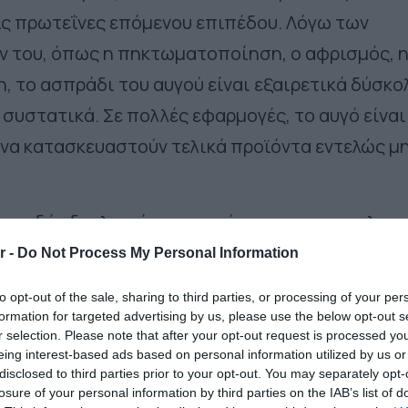
τις πρωτεΐνες επόμενου επιπέδου. Λόγω των
ν του, όπως η πηκτωματοποίηση, ο αφρισμός, 
 το ασπράδι του αυγού είναι εξαιρετικά δύσκο
συστατικά. Σε πολλές εφαρμογές, το αυγό είναι
 να κατασκευαστούν τελικά προϊόντα εντελώς μ
σχεδόν διπλασιάσει τους όγκους της τα τελευτ
σει τους 138 εκατομμύρια τόνους έως το 2030.
r -
Do Not Process My Personal Information
ικές λύσεις αυξάνεται. Η φυτική βάση είναι ο ν
to opt-out of the sale, sharing to third parties, or processing of your per
α, καθώς η εντατική κτηνοτροφία αποδεικνύετα
formation for targeted advertising by us, please use the below opt-out s
r selection. Please note that after your opt-out request is processed y
κλήσεις – όπως η υπερβολική χρήση της γης, οι
eing interest-based ads based on personal information utilized by us or
 η λειψυδρία και ο κίνδυνος παγκόσμιων
disclosed to third parties prior to your opt-out. You may separately opt-
losure of your personal information by third parties on the IAB’s list of