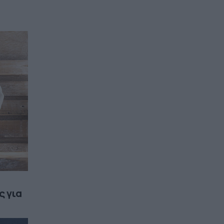
ς για