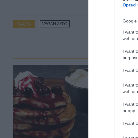
Opted 
Google 
TAGS:
VEGAN ΑΥΓΟ
I want t
web or d
ΠΕΡ
I want t
purpose
I want 
I want t
web or d
I want t
or app.
I want t
I want t