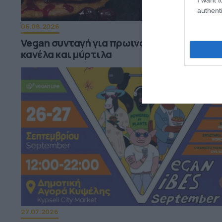
authenti
06.08.2026
Vegan συνταγή για πρωινό: Pancakes με
κανέλα και μύρτιλα
27.07.2026