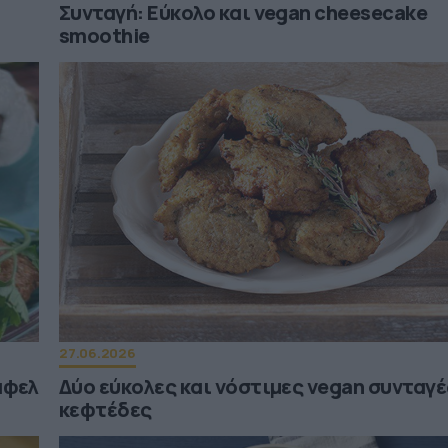
Συνταγή: Εύκολο και vegan cheesecake
smoothie
27.06.2026
άφελ
Δύο εύκολες και νόστιμες vegan συνταγέ
κεφτέδες