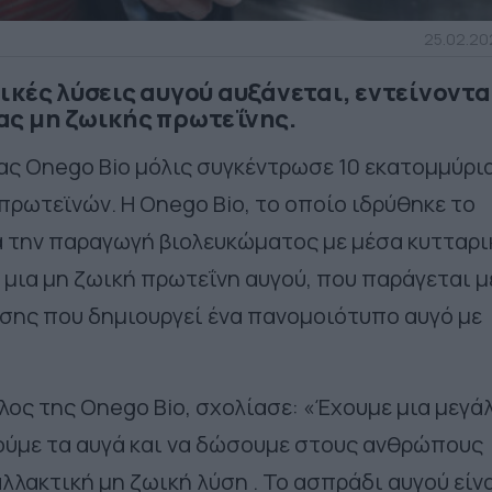
25.02.202
κές λύσεις αυγού αυξάνεται, εντείνοντα
ας μη ζωικής πρωτεΐνης.
ίας Onego Bio μόλις συγκέντρωσε 10 εκατομμύρι
πρωτεϊνών. Η Onego Bio, το οποίο ιδρύθηκε το
α την παραγωγή βιολευκώματος με μέσα κυτταρι
ι μια μη ζωική πρωτεΐνη αυγού, που παράγεται μ
ωσης που δημιουργεί ένα πανομοιότυπο αυγό με
λος της Onego Bio, σχολίασε: «Έχουμε μια μεγά
ύμε τα αυγά και να δώσουμε στους ανθρώπους
λλακτική μη ζωική λύση . Το ασπράδι αυγού είν