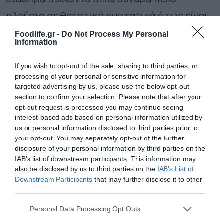
πλούσια σε θρεπτικά συστατικά όπως είναι
το λάχανο, το πράσο, τα κολοκύθια και τα
Foodlife.gr -
Do Not Process My Personal
Information
όσπρια, να τα «φέρει» στη κορυφή
αναδεικνύοντας όλα τα ποιοτικά τους
If you wish to opt-out of the sale, sharing to third parties, or
processing of your personal or sensitive information for
χαρακτηριστικά.
targeted advertising by us, please use the below opt-out
section to confirm your selection. Please note that after your
Προχώρησε στη μεταποίηση των αγροτικών
opt-out request is processed you may continue seeing
interest-based ads based on personal information utilized by
προϊόντων, συνδύασε την ασιατική κουζίνα
us or personal information disclosed to third parties prior to
που βασίζεται κυρίως στη χρήση λαχανικών
your opt-out. You may separately opt-out of the further
disclosure of your personal information by third parties on the
με την ελληνική πρώτη ύλη και δημιούργησε
IAB’s list of downstream participants. This information may
also be disclosed by us to third parties on the
IAB’s List of
τη πρώτη σειρά ασιατικών προϊόντων στην
Downstream Participants
that may further disclose it to other
ελληνική αγορά όπως είναι τα spring rolls,
third parties.
samosas, dumplings και τα wonton με την
Please note that this website/app uses one or more Google
Personal Data Processing Opt Outs
services and may gather and store information including but