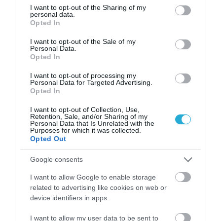
ίδια να γίνεται ουσιαστικά «πρεσβευτής»
not limited to your visit or usage behaviour. You may click to
I want to opt-out of the Sharing of my
personal data.
της φυτικής διατροφής. Ωστόσο, η διοίκηση
grant or deny consent to Google and its third-party tags to
Opted In
use your data for below specified purposes in below Google
δεν σταμάτησε εδώ, επένδυσε στη ανάπτυξη
consent section.
I want to opt-out of the Sale of my
Personal Data.
του τμήματος Έρευνας και Ανάπτυξης της
Opted In
εταιρείας, συνεργάστηκε με
I want to opt-out of processing my
Personal Data for Targeted Advertising.
την VeganSociety στο Λονδίνο και
Opted In
δημιούργησε τα ελληνικά vegan γεύματα, ενώ
I want to opt-out of Collection, Use,
Retention, Sale, and/or Sharing of my
μετά από λίγο καιρό ήρθε η συνεργασία με το
Personal Data that Is Unrelated with the
Purposes for which it was collected.
Χαροκόπειο Πανεπιστήμιο για την ανάπτυξη
Opted Out
καινοτόμου υποκατάστατου κρέατος από
Google consents
την επεξεργασία οσπρίων και
I want to allow Google to enable storage
ψευδοδημητριακών μέσω της εξώθησης και
related to advertising like cookies on web or
device identifiers in apps.
της υφοποίησης φυτικών πρωτεϊνών
I want to allow my user data to be sent to