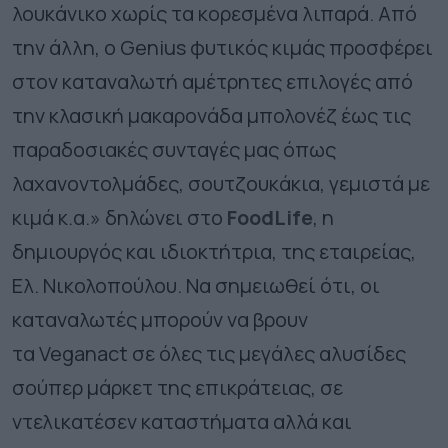
λουκάνικο χωρίς τα κορεσμένα λιπαρά. Από
την άλλη, ο Genius φυτικός κιμάς προσφέρει
στον καταναλωτή αμέτρητες επιλογές από
την κλασική μακαρονάδα μπολονέζ έως τις
παραδοσιακές συνταγές μας όπως
λαχανοντολμάδες, σουτζουκάκια, γεμιστά με
κιμά κ.α.» δηλώνει στο
FoodLife
, η
δημιουργός και ιδιοκτήτρια, της εταιρείας,
Ελ. Νικολοπούλου. Να σημειωθεί ότι, οι
καταναλωτές μπορούν να βρουν
τα Veganact σε όλες τις μεγάλες αλυσίδες
σούπερ μάρκετ της επικράτειας, σε
ντελικατέσεν καταστήματα αλλά και