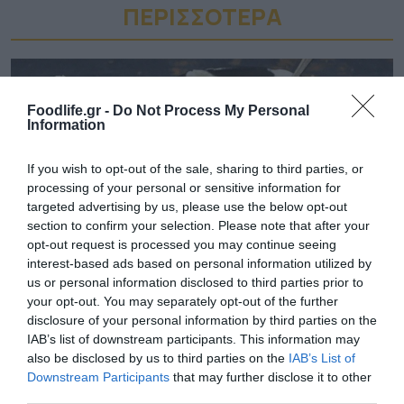
ΠΕΡΙΣΣΟΤΕΡA
Foodlife.gr -
Do Not Process My Personal
Information
If you wish to opt-out of the sale, sharing to third parties, or
processing of your personal or sensitive information for
targeted advertising by us, please use the below opt-out
section to confirm your selection. Please note that after your
opt-out request is processed you may continue seeing
interest-based ads based on personal information utilized by
us or personal information disclosed to third parties prior to
06.08.2026
your opt-out. You may separately opt-out of the further
Vegan συνταγή για πρωινό: Pancakes με
disclosure of your personal information by third parties on the
IAB’s list of downstream participants. This information may
κανέλα και μύρτιλα
also be disclosed by us to third parties on the
IAB’s List of
Downstream Participants
that may further disclose it to other
third parties.