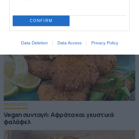
Συνταγή: Εύκολο και vegan cheesecake
smoothie
CONFIRM
Data Deletion
Data Access
Privacy Policy
08.07.2026
Vegan συνταγή: Αφράτα και γευστικά
φαλάφελ