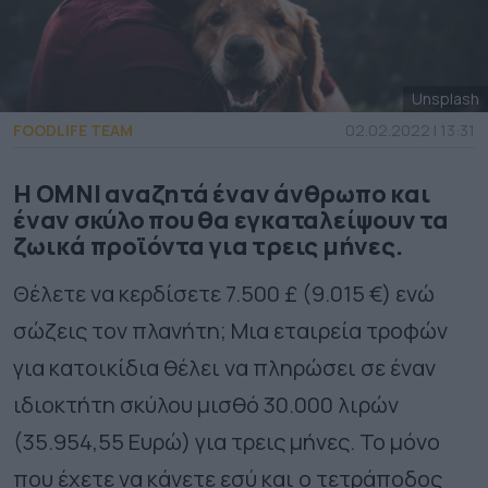
Unsplash
FOODLIFE TEAM
02.02.2022 | 13:31
Η OMNI αναζητά έναν άνθρωπο και
έναν σκύλο που θα εγκαταλείψουν τα
ζωικά προϊόντα για τρεις μήνες.
Θέλετε να κερδίσετε 7.500 £ (9.015 €) ενώ
σώζεις τον πλανήτη; Μια εταιρεία τροφών
για κατοικίδια θέλει να πληρώσει σε έναν
ιδιοκτήτη σκύλου μισθό 30.000 λιρών
(
35.954,55
Ευρώ
) για τρεις μήνες. Το μόνο
που έχετε να κάνετε εσύ και ο τετράποδος