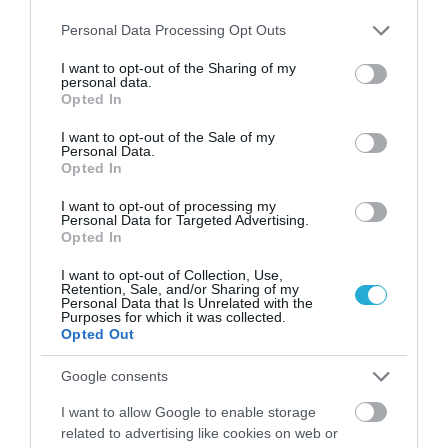
Please note that this website/app uses one or more Google
Personal Data Processing Opt Outs
services and may gather and store information including but
not limited to your visit or usage behaviour. You may click to
I want to opt-out of the Sharing of my
personal data.
grant or deny consent to Google and its third-party tags to
Opted In
use your data for below specified purposes in below Google
consent section.
I want to opt-out of the Sale of my
Personal Data.
Opted In
I want to opt-out of processing my
Personal Data for Targeted Advertising.
03.08.2026
Opted In
Συνταγή: Εύκολο και vegan παγωτό
σοκολάτα
I want to opt-out of Collection, Use,
Retention, Sale, and/or Sharing of my
Personal Data that Is Unrelated with the
Purposes for which it was collected.
Opted Out
Google consents
I want to allow Google to enable storage
related to advertising like cookies on web or