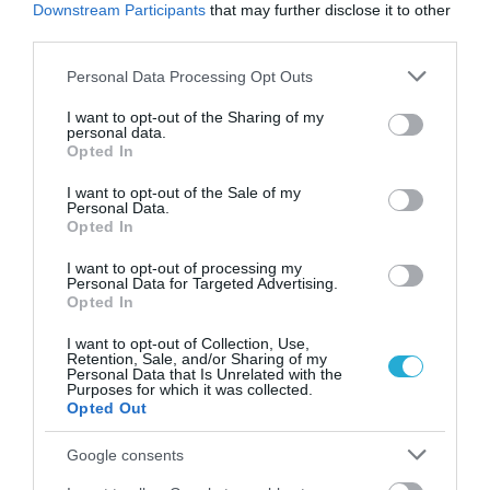
Downstream Participants
that may further disclose it to other
ΠΕΡΙΣΣΟΤΕΡA
third parties.
Please note that this website/app uses one or more Google
Personal Data Processing Opt Outs
services and may gather and store information including but
not limited to your visit or usage behaviour. You may click to
I want to opt-out of the Sharing of my
personal data.
grant or deny consent to Google and its third-party tags to
Opted In
use your data for below specified purposes in below Google
consent section.
I want to opt-out of the Sale of my
Personal Data.
Opted In
I want to opt-out of processing my
Personal Data for Targeted Advertising.
Opted In
I want to opt-out of Collection, Use,
Retention, Sale, and/or Sharing of my
06.08.2026
Personal Data that Is Unrelated with the
Purposes for which it was collected.
ΕΒΕΠ: Συνάντηση συνεργασίας με τον Τάκη
Opted Out
Θεοδωρικάκο ενόψει ΔΕΘ
Google consents