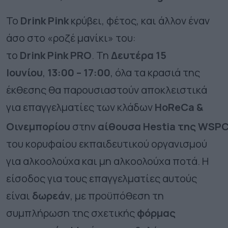
Το
Drink
Pink
κρύβει, φέτος, και άλλον έναν
άσο στο «ροζέ μανίκι» του:
το
Drink
Pink
PRO
. Τη
Δευτέρα 15
Ιουνίου
,
13:00 – 17:00
, όλα τα κρασιά της
έκθεσης θα παρουσιαστούν αποκλειστικά
για επαγγελματίες των κλάδων
HoReCa
&
Οινεμπορίου
στην
αίθουσα
Hestia
της
WSP
του κορυφαίου εκπαιδευτικού οργανισμού
για αλκοολούχα και μη αλκοολούχα ποτά. Η
είσοδος για τους επαγγελματίες αυτούς
είναι
δωρεάν
, με προϋπόθεση τη
συμπλήρωση της σχετικής
φόρμας