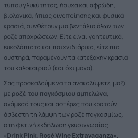
τύπου γλυκύτητας, ήσυχα και αφρώδη,
βιολογικά, ήπιας οινοποίησης και φυσικά
κρασιά, συνθέτουν μια βεντάλια όλων των
ροζέ αποχρώσεων. Είτε είναι γοητευτικά,
ευκολόπιοτα και παιχνιδιάρικα, είτε πιο
αυστηρά, παραμένουν τα κατεξοχήν κρασιά
του καλοκαιριού (και όχι μόνο).
Σας προσκαλούμε να τα ανακαλύψετε, μαζί
με
ροζέ του παγκόσμιου αμπελώνα
,
ανάμεσά τους και αστέρες που κρατούν
άσβεστη τη λάμψη των ροζέ παγκοσμίως,
στη φετινή εκδήλωση γευσιγνωσίας
«
Drink Pink
, Ros
é Wine Extravaganza
».