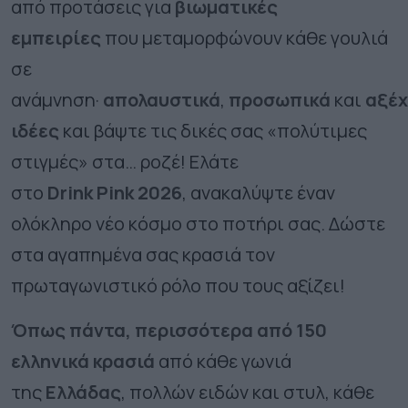
από προτάσεις για
βιωματικές
εμπειρίες
που μεταμορφώνουν κάθε γουλιά
σε
ανάμνηση·
απολαυστικά
,
προσωπικά
και
αξέ
ιδέες
και βάψτε τις δικές σας «πολύτιμες
στιγμές» στα… ροζέ! Ελάτε
στο
Drink
Pink
2026
, ανακαλύψτε έναν
ολόκληρο νέο κόσμο στο ποτήρι σας. Δώστε
στα αγαπημένα σας κρασιά τον
πρωταγωνιστικό ρόλο που τους αξίζει!
Όπως πάντα, περισσότερα από 150
ελληνικά κρασιά
από κάθε γωνιά
της
Ελλάδας
, πολλών ειδών και στυλ, κάθε