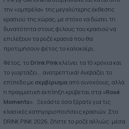
την «ομπρέλα» της μεγαλύτερης έκθεσης
κρασιού της χώρας, με στόχο να δώσει τη
δυνατότητα στους φίλους του κρασιού να
επιλέξουν τα ροζέ κρασιά που θα
προτιμήσουν φέτος το καλοκαίρι.
Φέτος, το
Drink
Pink
κλείνει τα 10 χρόνια και
το γιορτάζει… ανατρεπτικά! Ανεβάζει το
επίπεδο με
σερβίρισμα
από οινοχόους, αλλά
η πραγματική έκπληξη κρύβεται στα
«
Rosé
Moments
»
. Ξεχάστε όσα ξέρατε για τις
κλασικές κατηγοριοποιήσεις κρασιών. Στο
DRINK PINK 2026, ζήστε το ροζέ αλλιώς: μέσα