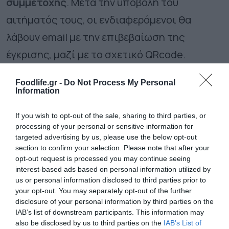
συμμετοχής
. Μετά την υποβολή του
αιτήματός τους, οι ενδιαφερόμενοι θα
λάβουν email με την επιβεβαίωση της
έγκρισης, μαζί με το σχετικό QRcode.
Κυριακή 14 Ιουνίου 2026, 12:00-16:00 &
Foodlife.gr -
Do Not Process My Personal
Information
16:30-20:30, Φάρος, Κέντρο Πολιτισμού
Ίδρυμα Σταύρος Νιάρχος
If you wish to opt-out of the sale, sharing to third parties, or
processing of your personal or sensitive information for
targeted advertising by us, please use the below opt-out
Ακολουθήστε το
foodlife.gr στο Google
section to confirm your selection. Please note that after your
opt-out request is processed you may continue seeing
News
και μάθετε πρώτοι όλες τις ειδήσεις
interest-based ads based on personal information utilized by
us or personal information disclosed to third parties prior to
your opt-out. You may separately opt-out of the further
disclosure of your personal information by third parties on the
TAGS:
ΚΡΑΣΙ
IAB’s list of downstream participants. This information may
also be disclosed by us to third parties on the
IAB’s List of