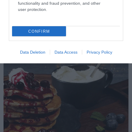
functionality and fraud prevention, and other
user protection.
CONFIRM
06.08.2026
Τα εύκολα «τεστ» για να δείτε αν τα αυγά
Data Deletion
Data Access
Privacy Policy
είναι φρέσκα