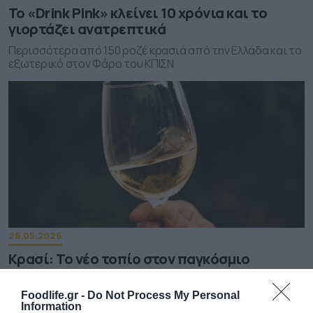
Το «Drink Pink» κλείνει 10 χρόνια και το
γιορτάζει ανατρεπτικά
Περισσότερα από 150 ροζέ κρασιά από την Ελλάδα και το
εξωτερικό στον Φάρο του ΚΠΙΣΝ
26.05.2026
Κρασί: Το νέο τοπίο στον παγκόσμιο
αμπελώνα – Η στροφή στις λευκές ποικιλίες
Πώς αλλάζει η εικόνα στις παραγωγικές εκτάσεις
Foodlife.gr -
Do Not Process My Personal
Information
διεθνώς