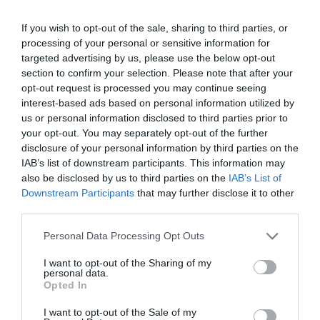
If you wish to opt-out of the sale, sharing to third parties, or
processing of your personal or sensitive information for
targeted advertising by us, please use the below opt-out
section to confirm your selection. Please note that after your
opt-out request is processed you may continue seeing
interest-based ads based on personal information utilized by
us or personal information disclosed to third parties prior to
your opt-out. You may separately opt-out of the further
disclosure of your personal information by third parties on the
IAB’s list of downstream participants. This information may
19.05.2026
also be disclosed by us to third parties on the
IAB’s List of
Μειωμένη 2,7% η παγκόσμια κατανάλωση
Downstream Participants
that may further disclose it to other
third parties.
κρασιού το 2025
Ποιες χώρες έδειξαν ανθεκτικότητα
Please note that this website/app uses one or more Google
Personal Data Processing Opt Outs
services and may gather and store information including but
not limited to your visit or usage behaviour. You may click to
I want to opt-out of the Sharing of my
personal data.
grant or deny consent to Google and its third-party tags to
Opted In
use your data for below specified purposes in below Google
consent section.
I want to opt-out of the Sale of my