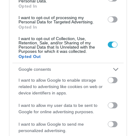
Personal Data.
Opted In
I want to opt-out of processing my
Personal Data for Targeted Advertising.
Opted In
10.05.2026
I want to opt-out of Collection, Use,
Retention, Sale, and/or Sharing of my
Λευκό, ροζέ ή κόκκινο: Πόσες θερμίδες έχει
Personal Data that Is Unrelated with the
Purposes for which it was collected.
κάθε ποτήρι κρασί
Opted Out
Ποιο κρασί να προτιμήσετε αν προσέχετε τη διατροφή
Google consents
σας
I want to allow Google to enable storage
related to advertising like cookies on web or
device identifiers in apps.
I want to allow my user data to be sent to
Google for online advertising purposes.
I want to allow Google to send me
personalized advertising.