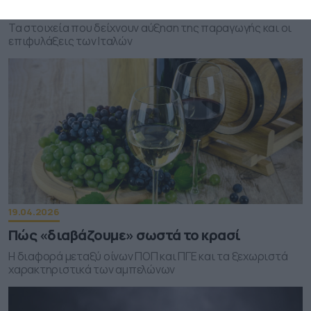
αλκοόλ στην Ιταλία
Τα στοιχεία που δείχνουν αύξηση της παραγωγής και οι
επιφυλάξεις των Ιταλών
19.04.2026
Πώς «διαβάζουμε» σωστά το κρασί
Η διαφορά μεταξύ οίνων ΠΟΠ και ΠΓΕ και τα ξεχωριστά
χαρακτηριστικά των αμπελώνων