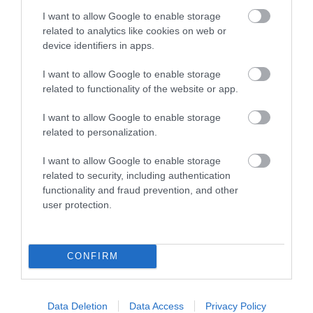
I want to allow Google to enable storage
08.05.2026
related to analytics like cookies on web or
Η διπλή εικόνα και το «κρίσιμο
device identifiers in apps.
σταυροδρόμι» για το ελληνικό κρασί
I want to allow Google to enable storage
«Ο αμπελοοινικός τομέας βρίσκεται σε ένα κρίσιμο
related to functionality of the website or app.
σταυροδρόμι», σημείωσε ο Υπουργός Αγροτικής
Ανάπτυξης και Τροφίμων Μαργαρίτης Σχοινάς
I want to allow Google to enable storage
related to personalization.
I want to allow Google to enable storage
related to security, including authentication
functionality and fraud prevention, and other
user protection.
CONFIRM
03.05.2026
«Ανεβαίνει» η παραγωγή του κρασιού χωρίς
Data Deletion
Data Access
Privacy Policy