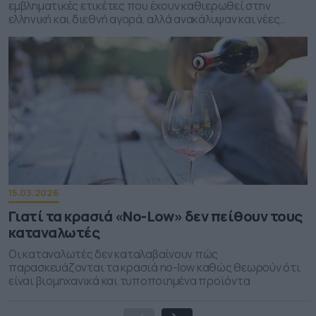
εμβληματικές ετικέτες που έχουν καθιερωθεί στην
ελληνική και διεθνή αγορά, αλλά ανακάλυψαν και νέες
ετικέτες που ετοιμάζονται να λανσαριστούν
15.03.2026
Γιατί τα κρασιά «No-Low» δεν πείθουν τους
καταναλωτές
Οι καταναλωτές δεν καταλαβαίνουν πώς
παρασκευάζονται τα κρασιά no-low καθώς θεωρούν ότι
είναι βιομηχανικά και τυποποιημένα προϊόντα