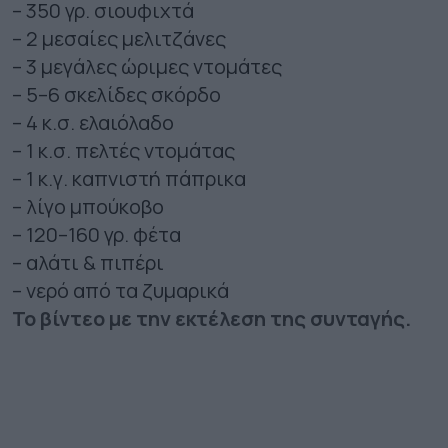
– 350 γρ. σιουφιχτά
– 2 μεσαίες μελιτζάνες
– 3 μεγάλες ώριμες ντομάτες
– 5–6 σκελίδες σκόρδο
– 4 κ.σ. ελαιόλαδο
– 1 κ.σ. πελτές ντομάτας
– 1 κ.γ. καπνιστή πάπρικα
– λίγο μπούκοβο
– 120–160 γρ. φέτα
– αλάτι & πιπέρι
– νερό από τα ζυμαρικά
Το βίντεο με την εκτέλεση της συνταγής.