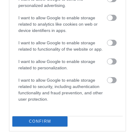
personalized advertising.
I want to allow Google to enable storage
related to analytics like cookies on web or
device identifiers in apps.
I want to allow Google to enable storage
related to functionality of the website or app.
05.08.2026
Coca-Cola HBC: Aύξηση 7,5% του όγκου
I want to allow Google to enable storage
πωλήσεων το α’ εξάμηνο
related to personalization.
I want to allow Google to enable storage
related to security, including authentication
functionality and fraud prevention, and other
user protection.
CONFIRM