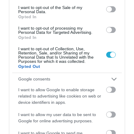
consent section.
I want to opt-out of the Sale of my
Personal Data.
Opted In
I want to opt-out of processing my
Personal Data for Targeted Advertising.
Opted In
I want to opt-out of Collection, Use,
Retention, Sale, and/or Sharing of my
Personal Data that Is Unrelated with the
Purposes for which it was collected.
Opted Out
Google consents
06.08.2026
I want to allow Google to enable storage
Vegan συνταγή για πρωινό: Pancakes με
related to advertising like cookies on web or
κανέλα και μύρτιλα
device identifiers in apps.
I want to allow my user data to be sent to
Google for online advertising purposes.
I want to allow Google to send me