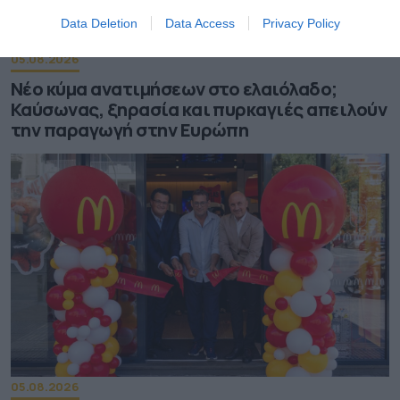
Data Deletion
Data Access
Privacy Policy
05.08.2026
Νέο κύμα ανατιμήσεων στο ελαιόλαδο;
Καύσωνας, ξηρασία και πυρκαγιές απειλούν
την παραγωγή στην Ευρώπη
05.08.2026