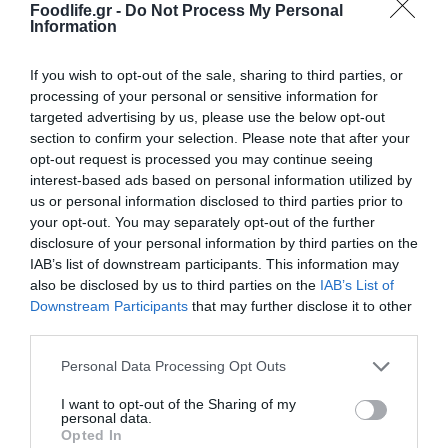
Foodlife.gr -
Do Not Process My Personal
Information
06.08.2026
Τα τρία προϊόντα που ξεχωρίζουν στις
If you wish to opt-out of the sale, sharing to third parties, or
ελληνικές εξαγωγές τροφίμων
processing of your personal or sensitive information for
targeted advertising by us, please use the below opt-out
section to confirm your selection. Please note that after your
opt-out request is processed you may continue seeing
interest-based ads based on personal information utilized by
us or personal information disclosed to third parties prior to
your opt-out. You may separately opt-out of the further
disclosure of your personal information by third parties on the
IAB’s list of downstream participants. This information may
also be disclosed by us to third parties on the
IAB’s List of
Downstream Participants
that may further disclose it to other
third parties.
Please note that this website/app uses one or more Google
Personal Data Processing Opt Outs
06.08.2026
services and may gather and store information including but
not limited to your visit or usage behaviour. You may click to
I want to opt-out of the Sharing of my
Τα εύκολα «τεστ» για να δείτε αν τα αυγά
personal data.
grant or deny consent to Google and its third-party tags to
είναι φρέσκα
Opted In
use your data for below specified purposes in below Google