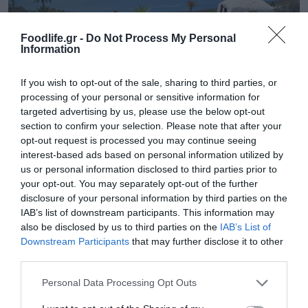
Foodlife.gr -
Do Not Process My Personal
Information
If you wish to opt-out of the sale, sharing to third parties, or
processing of your personal or sensitive information for
targeted advertising by us, please use the below opt-out
09.08.2026
section to confirm your selection. Please note that after your
Οι γεύσεις του Αιγαίου στο πιάτο: «Ταξίδι»
opt-out request is processed you may continue seeing
στην αιγαιοπελαγίτικη γαστρονομία
interest-based ads based on personal information utilized by
us or personal information disclosed to third parties prior to
your opt-out. You may separately opt-out of the further
disclosure of your personal information by third parties on the
IAB’s list of downstream participants. This information may
also be disclosed by us to third parties on the
IAB’s List of
Downstream Participants
that may further disclose it to other
third parties.
Please note that this website/app uses one or more Google
Personal Data Processing Opt Outs
services and may gather and store information including but