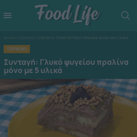
ΑΡΧΙΚΗ
/
TOPNEWS
/
ΣΥΝΤΑΓΗ: ΓΛΥΚΟ ΨΥΓΕΙΟΥ ΠΡΑΛΙΝΑ ΜΟΝΟ ΜΕ 5 ΥΛΙΚΑ
TOPNEWS
Συνταγή: Γλυκό ψυγείου πραλίνα
μόνο με 5 υλικά