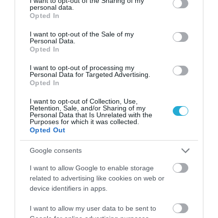
not limited to your visit or usage behaviour. You may click to
I want to opt-out of the Sharing of my
personal data.
grant or deny consent to Google and its third-party tags to
Opted In
use your data for below specified purposes in below Google
consent section.
09.08.2026
I want to opt-out of the Sale of my
Personal Data.
Πώς να ξεπαγώσετε σωστά τα ψάρια
Opted In
I want to opt-out of processing my
Personal Data for Targeted Advertising.
Opted In
I want to opt-out of Collection, Use,
Retention, Sale, and/or Sharing of my
Personal Data that Is Unrelated with the
Purposes for which it was collected.
Opted Out
Google consents
I want to allow Google to enable storage
related to advertising like cookies on web or
09.08.2026
device identifiers in apps.
Συνταγή: Λαχταριστό επιδόρπιο χωρίς
I want to allow my user data to be sent to
ζάχαρη με πέντε υλικά