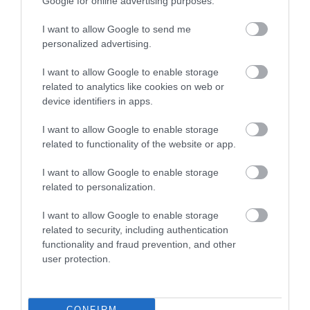
Google for online advertising purposes.
I want to allow Google to send me
personalized advertising.
I want to allow Google to enable storage
related to analytics like cookies on web or
device identifiers in apps.
I want to allow Google to enable storage
related to functionality of the website or app.
I want to allow Google to enable storage
related to personalization.
08.08.2026
ΕΛΓΕΚΑ: Προληπτική ανάκληση μαρμελάδας
I want to allow Google to enable storage
related to security, including authentication
– Κίνδυνος θραύσης στη γυάλινη
functionality and fraud prevention, and other
συσκευασία
user protection.
CONFIRM