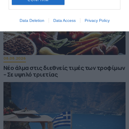
Data Deletion
Data Access
Privacy Policy
08.08.2026
Νέο άλμα στις διεθνείς τιμές των τροφίμων
– Σε υψηλό τριετίας