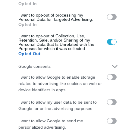
Opted In
I want to opt-out of processing my
Personal Data for Targeted Advertising.
Opted In
23.08.2024
I want to opt-out of Collection, Use,
Retention, Sale, and/or Sharing of my
Καραλής και Τεντόγλου πήραν δώρο… τρία
Personal Data that Is Unrelated with the
Purposes for which it was collected.
κιλά ελβετικό τυρί
Opted Out
Οι φωτογραφίες που ανέβασε ο «Μanolo» στο Ιnstagram
Google consents
I want to allow Google to enable storage
related to advertising like cookies on web or
device identifiers in apps.
I want to allow my user data to be sent to
Google for online advertising purposes.
I want to allow Google to send me
personalized advertising.