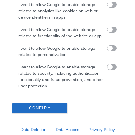
20.04.2024
I want to allow Google to enable storage
Τα ξεχωριστά γευστικά τυριά της Ελλάδας –
related to analytics like cookies on web or
Από τη φέτα και τη γραβιέρα έως το
device identifiers in apps.
Κρασσοτύρι και τη Σιτάκα
I want to allow Google to enable storage
Άσπρα και κίτρινα, μαλακά, κρεμώδη, σκληρά φρέσκα και
related to functionality of the website or app.
ώριμα, αλμυρά και γλυκά, όλα ξεχωριστά
I want to allow Google to enable storage
related to personalization.
I want to allow Google to enable storage
related to security, including authentication
functionality and fraud prevention, and other
user protection.
CONFIRM
04.04.2024
Οι χώρες με τη μεγαλύτερη κατανάλωση
τυριών – Σε ποια θέση βρίσκεται η Ελλάδα
Data Deletion
Data Access
Privacy Policy