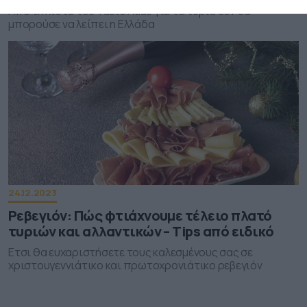
Από τη λίστα του Taste Atlas για τα τυριά δεν θα
μπορούσε να λείπει η Ελλάδα
24.12.2023
Ρεβεγιόν: Πώς φτιάχνουμε τέλειο πλατό
τυριών και αλλαντικών – Tips από ειδικό
Ετσι θα ευχαριστήσετε τους καλεσμένους σας σε
χριστουγεννιάτικο και πρωτοχρονιάτικο ρεβεγιόν