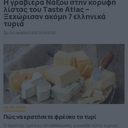
Η γραβιέρα Νάξου στην κορυφή
λίστας του Τaste Atlaς –
Ξεχώρισαν ακόμη 7 ελληνικά
τυριά
Δείτε αναλυτικά τη λίστα
08.02.2026
Πώς να κρατήσετε φρέσκο το τυρί
Ο σωστός τρόπος αποθήκευσης για κάθε τύπο τυριού