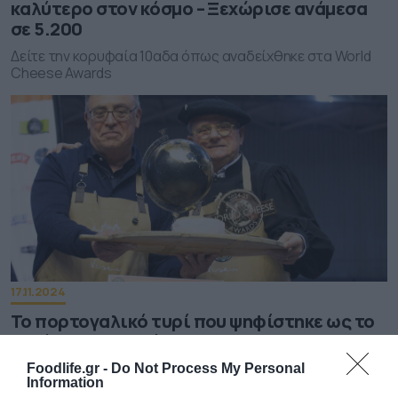
καλύτερο στον κόσμο – Ξεχώρισε ανάμεσα
σε 5.200
Δείτε την κορυφαία 10αδα όπως αναδείχθηκε στα World
Cheese Awards
17.11.2024
Το πορτογαλικό τυρί που ψηφίστηκε ως το
καλύτερο στον κόσμο για το 2024
Συγκέντρωσε την υψηλότερη βαθμολογία στα φετινά
Foodlife.gr -
Do Not Process My Personal
Information
Παγκόσμια Βραβεία Τυριού