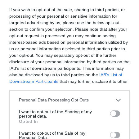
If you wish to opt-out of the sale, sharing to third parties, or
processing of your personal or sensitive information for
targeted advertising by us, please use the below opt-out
section to confirm your selection. Please note that after your
opt-out request is processed you may continue seeing
interest-based ads based on personal information utilized by
us or personal information disclosed to third parties prior to
your opt-out. You may separately opt-out of the further
disclosure of your personal information by third parties on the
IAB’s list of downstream participants. This information may
07.11.2024
also be disclosed by us to third parties on the
IAB’s List of
Τα 17 ελληνικά τυριά στη λίστα με τα 50
Downstream Participants
that may further disclose it to other
third parties.
καλύτερα στον κόσμο
Ποια ξεχωρίζει το Taste Atlas
Please note that this website/app uses one or more Google
Personal Data Processing Opt Outs
services and may gather and store information including but
not limited to your visit or usage behaviour. You may click to
I want to opt-out of the Sharing of my
personal data.
grant or deny consent to Google and its third-party tags to
Opted In
use your data for below specified purposes in below Google
consent section.
I want to opt-out of the Sale of my
Personal Data.