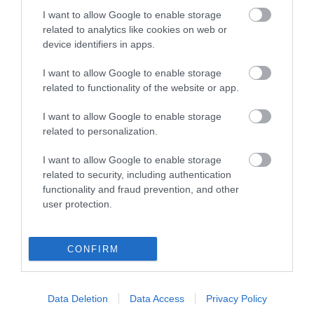
I want to allow Google to enable storage
related to analytics like cookies on web or
device identifiers in apps.
03.01.2022
I want to allow Google to enable storage
Πανδημία και ενεργειακή κρίση οδηγούν σε
related to functionality of the website or app.
απόγνωση τις επιχειρήσεις
I want to allow Google to enable storage
Σε αδιέξοδο κινδυνεύουν να οδηγηθούν εκατοντάδες
related to personalization.
επιχειρήσεις εξαιτίας της ραγδαίας εξάπλωσης της
πανδημίας και της ενεργειακής κρίσης.
I want to allow Google to enable storage
related to security, including authentication
functionality and fraud prevention, and other
user protection.
CONFIRM
Data Deletion
Data Access
Privacy Policy