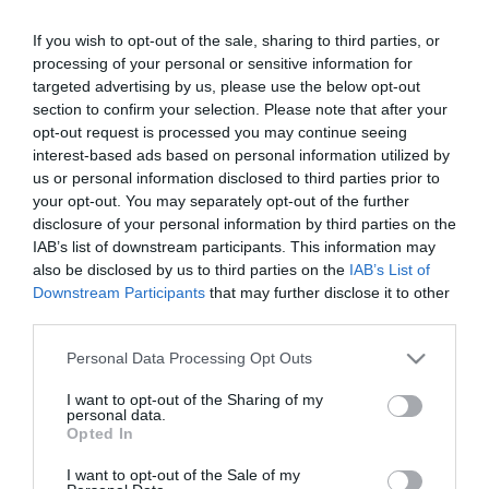
kitchens
Πτώση στην κατανάλωση χυμών, τσάι, ανθρακούχου
If you wish to opt-out of the sale, sharing to third parties, or
νερού και ενεργειακών ποτών.
processing of your personal or sensitive information for
targeted advertising by us, please use the below opt-out
section to confirm your selection. Please note that after your
opt-out request is processed you may continue seeing
interest-based ads based on personal information utilized by
us or personal information disclosed to third parties prior to
your opt-out. You may separately opt-out of the further
disclosure of your personal information by third parties on the
IAB’s list of downstream participants. This information may
also be disclosed by us to third parties on the
IAB’s List of
Downstream Participants
that may further disclose it to other
third parties.
20.01.2022
Please note that this website/app uses one or more Google
Οι επιπτώσεις της πανδημίας στις
Personal Data Processing Opt Outs
services and may gather and store information including but
επιχειρήσεις
not limited to your visit or usage behaviour. You may click to
I want to opt-out of the Sharing of my
personal data.
Πώς η πανδημία, αλλάζει τις συναλλακτικές συνήθειες και
grant or deny consent to Google and its third-party tags to
Opted In
επηρεάζει τις επιχειρήσεις
use your data for below specified purposes in below Google
consent section.
I want to opt-out of the Sale of my