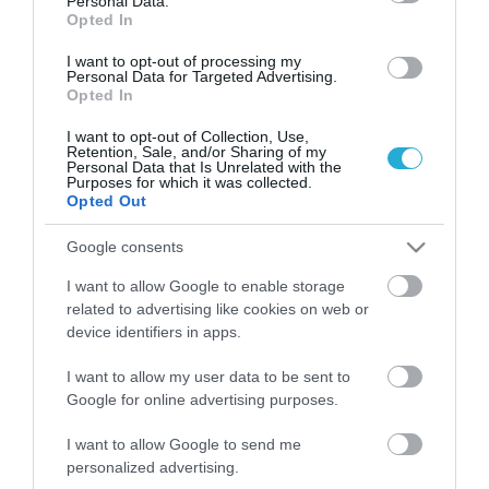
Personal Data.
Opted In
I want to opt-out of processing my
Personal Data for Targeted Advertising.
Opted In
I want to opt-out of Collection, Use,
Retention, Sale, and/or Sharing of my
Personal Data that Is Unrelated with the
Purposes for which it was collected.
Opted Out
18.01.2022
Google consents
Eurostat – Η πανδημία μείωσε τις δαπάνες
των Ελλήνων
I want to allow Google to enable storage
related to advertising like cookies on web or
Πού ξόδεψαν περισσότερα χρήματα οι Έλληνες το 2020.
device identifiers in apps.
I want to allow my user data to be sent to
Google for online advertising purposes.
I want to allow Google to send me
personalized advertising.