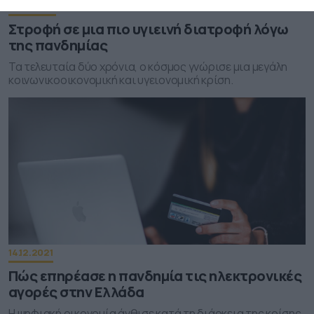
20.12.2021
Στροφή σε μια πιο υγιεινή διατροφή λόγω
της πανδημίας
Τα τελευταία δύο χρόνια, ο κόσμος γνώρισε μια μεγάλη
κοινωνικοοικονομική και υγειονομική κρίση.
14.12.2021
Πώς επηρέασε η πανδημία τις ηλεκτρονικές
αγορές στην Ελλάδα
Η ψηφιακή οικονομία άνθισε κατά τη διάρκεια της κρίσης