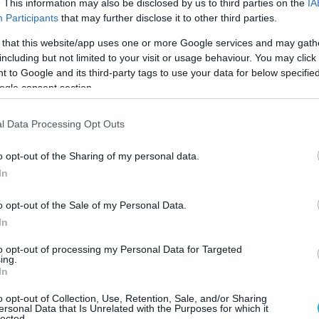
. This information may also be disclosed by us to third parties on the
IA
Participants
that may further disclose it to other third parties.
η μετάβαση προς τις ψηφιοποιημένες επιχειρήσ
 that this website/app uses one or more Google services and may gath
λήματα ρευστότητας αλλά χαμηλό επίπεδο
including but not limited to your visit or usage behaviour. You may click 
ίζουν να ψηφιοποιήσουν μόνο τη λειτουργία
 to Google and its third-party tags to use your data for below specifi
ogle consent section.
πολύ περιορισμένο ψηφιακό γραμματισμό αλλά
ο κοινωνικού κεφαλαίου. Άλλα ευρήματα μελετ
l Data Processing Opt Outs
ινοτομίας των ΜΜΕ έχουν σημαντικό αντίκτυπο
o opt-out of the Sharing of my personal data.
ους. Εμπειρικά ευρήματα αποκαλύπτουν ότι η
In
αίτητη για την επιβίωση μιας ΜΜΕ κατά τη διάρ
o opt-out of the Sale of my Personal Data.
ν ύπαρξη θετικού αντίκτυπου της καινοτομίας
In
ιαδικασιών στις οικονομικές επιδόσεις των ΜΜΕ
to opt-out of processing my Personal Data for Targeted
ing.
OVID-19.
In
το Επαγγελματικό Επιμελητήριο Αθηνών, σε
o opt-out of Collection, Use, Retention, Sale, and/or Sharing
ersonal Data that Is Unrelated with the Purposes for which it
lected.