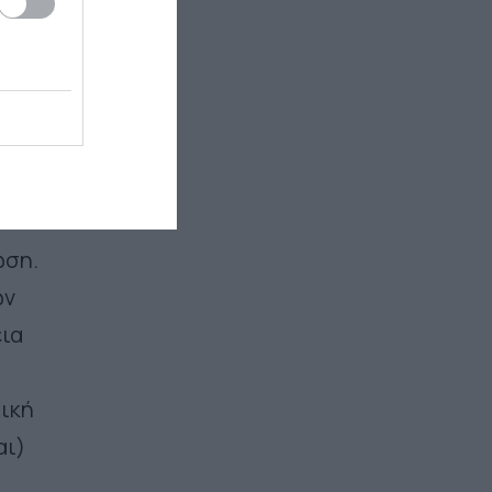
πό
ές
η
ου.
ωση.
ων
εια
τική
αι)