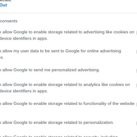
ιραιά και επιστημονικά υπεύθυνο τον Καθηγητή
Out
 και Δια Βίου Εκπαίδευσης Παν. Πειραιώς,
consents
ό ότι μία από τις ότι η ψηφιακή εξέλιξη και
o allow Google to enable storage related to advertising like cookies on
ίζεται με τις ψηφιακές γνώσεις και δεξιότητε
evice identifiers in apps.
αι το βαθμό στον οποίο τις αξιοποιούν στην
o allow my user data to be sent to Google for online advertising
ρεις στις τέσσερις επιχειρήσεις (75,9%) διαθέ
s.
ριπτική τους πλειοψηφία (περισσότερο από 8
to allow Google to send me personalized advertising.
ή στην εργασία του.
o allow Google to enable storage related to analytics like cookies on
ότητα των επιχειρήσεων και οι αναπτυξιακές
evice identifiers in apps.
ίηση των σύγχρονων εργαλείων της πληροφορικ
o allow Google to enable storage related to functionality of the website
ται η πλειοψηφία των επιχειρήσεων του δείγματ
ς ερωτηθέντες θεωρούν ότι δεν υπάρχει κάποια
o allow Google to enable storage related to personalization.
αλεί διέγερση του ενδιαφέροντος της επιχείρη
o allow Google to enable storage related to security, including