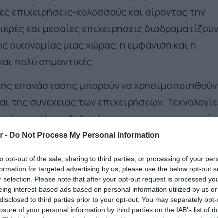
ες επιχειρήσεις-κολοσσούς και αίροντας την
μικρές και μεσαίες επιχειρήσεις διαδραματίζου
ς οικονομίας μιας χώρας, η εμφάνιση και η
ναι πολύ σημαντικές.
ικής επανάστασης μπορούν να χρησιμοποιηθούν
αι της συνέχειας των επιχειρήσεων. Τεχνολογίε
ού, η ανάλυση δεδομένων, η τεχνητή νοημοσύνη
 ψηφιακό εμπόριο και το Διαδίκτυο των πραγμά
r -
Do Not Process My Personal Information
ότητα και την ευελιξία των οργανισμών και να 
to opt-out of the sale, sharing to third parties, or processing of your per
α από τους ομολόγους τους σε ταραχώδη ή αστ
formation for targeted advertising by us, please use the below opt-out s
r selection. Please note that after your opt-out request is processed y
οθετούν διαφορετικό βαθμό ψηφιακών
eing interest-based ads based on personal information utilized by us or
ούν να συνοψιστούν σε τρεις
disclosed to third parties prior to your opt-out. You may separately opt-
losure of your personal information by third parties on the IAB’s list of
πεδο ψηφιακής ωριμότητας που ανταποκρίνοντ