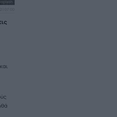
nsplash
2 | 07:00
τις
 και
ούς
οηθά