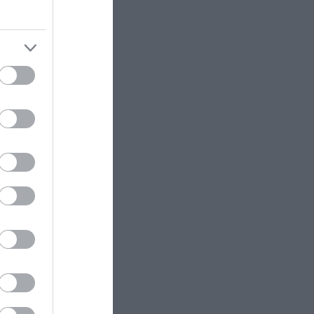
 Γρ.
ς
τουν
0%)
ής.
ος,
σης