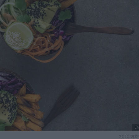
U
20.10.202