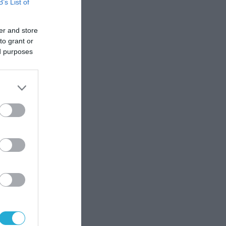
κά
B’s List of
την
er and store
to grant or
ed purposes
ν