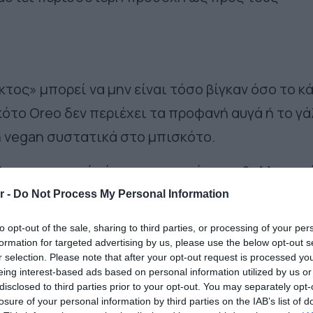
τος» μπορεί να μην είναι τόσο βίγκαν όσο το κά
σκότο Oreo δεν περιέχει τα προφανή αυγά ή το γά
η vegan συστατικά στο μπισκότο.
λαιο — το οποίο έχει σημαντικές περιβαλλοντικ
όπου παράγεται φοινικέλαιο, χιλιάδες στρέμματ
r -
Do Not Process My Personal Information
γωγή, εξαλείφοντας έτσι πολλά είδη ζώων.
to opt-out of the sale, sharing to third parties, or processing of your per
eo, περιέχουν επίσης αρκετές χρωστικές τροφί
formation for targeted advertising by us, please use the below opt-out s
r selection. Please note that after your opt-out request is processed y
 οι άμεσοι όσο και οι έμμεσοι δεσμοί με την
eing interest-based ads based on personal information utilized by us or
ν πολλούς vegans να απομακρύνονται από τα
disclosed to third parties prior to your opt-out. You may separately opt-
losure of your personal information by third parties on the IAB’s list of