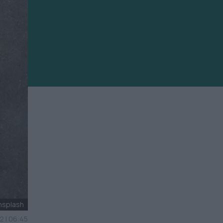
nsplash
2 | 06:45