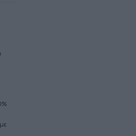
n
10%
 με