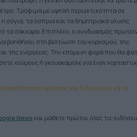
gan διατροφή, η γενική σύσταση είναι να τρώτε 
μέτρο. Τρόφιμα με υψηλή περιεκτικότητα σε
 η σόγια, τα όσπρια και τα δημητριακά ολικής
πό τα σάκχαρα. Επιπλέον, ο συνδυασμός πρωτεϊ
να βοηθήσει στη βελτίωση του κορεσμού, της
αι της ενέργειας. Την επόμενη φορά που θα φά
σετε χούμους ή γκουακαμόλε για έναν χορταστι
 υποκατάστατο κρέατος και 5 λόγοι για να το
Google News
και μάθετε πρώτοι όλες τις ειδήσει