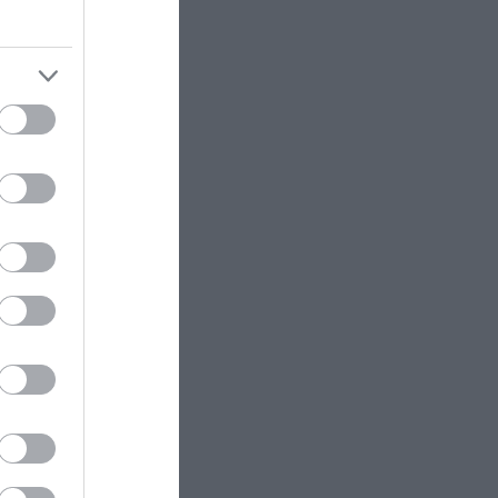
ς
μια
h
τούν
α