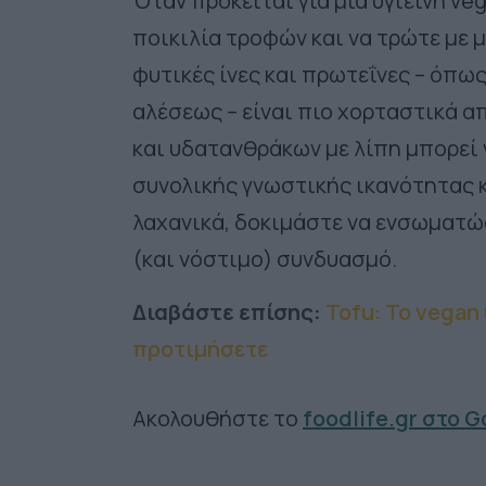
Όταν πρόκειται για μια υγιεινή ve
ποικιλία τροφών και να τρώτε με 
φυτικές ίνες και πρωτεΐνες – όπως
αλέσεως – είναι πιο χορταστικά α
και υδατανθράκων με λίπη μπορεί 
συνολικής γνωστικής ικανότητας κ
λαχανικά, δοκιμάστε να ενσωματώ
(και νόστιμο) συνδυασμό.
Διαβάστε επίσης:
Tofu: Το vegan
προτιμήσετε
Ακολουθήστε το
foodlife.gr στο 