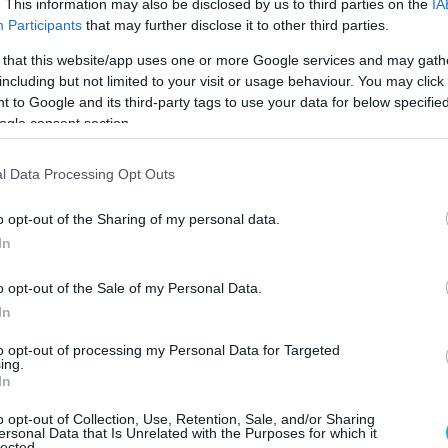
 γεγονός ότι τα Oreos είναι ένα από τα μοναδι
. This information may also be disclosed by us to third parties on the
IA
Participants
that may further disclose it to other third parties.
πωλείου χωρίς γάλα ή αυγά. Ψάξτε μέσα, κατά 
 that this website/app uses one or more Google services and may gath
including but not limited to your visit or usage behaviour. You may click 
 to Google and its third-party tags to use your data for below specifi
χεται τους κρεατοφάγους
.
ogle consent section.
υ προέρχεται από τους vegans προς τους non-
l Data Processing Opt Outs
σσότερα εμπειρικά δεδομένα σχετικά με το πώς
o opt-out of the Sharing of my personal data.
s. Σύμφωνα με μια μελέτη του 2015 στο Group
In
 οι βίγκαν αντιμετωπίζονται με παρόμοια
o opt-out of the Sale of my Personal Data.
ές ομάδες όπως οι χρήστες ναρκωτικών, οι
In
ια μελέτη που εξέτασε την προκατάληψη κατά τω
to opt-out of processing my Personal Data for Targeted
ing.
υ μελετήθηκαν έβλεπαν τους βίγκαν και τους
In
υσμενώς — ειδικά εκείνους με εξέχοντες
o opt-out of Collection, Use, Retention, Sale, and/or Sharing
ersonal Data that Is Unrelated with the Purposes for which it
ς και τα δικαιώματα των ζώων. Τα δεξιά
lected.