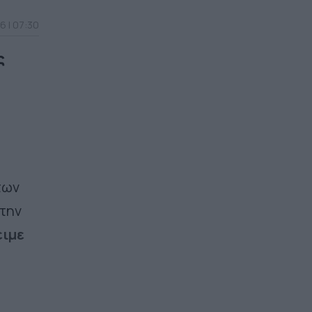
6 | 07:30
ς
των
την
ειμε