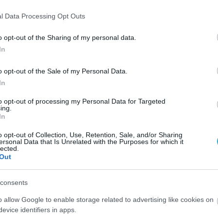
l Data Processing Opt Outs
Google News
και μάθετε πρώτοι όλες τις ειδήσει
o opt-out of the Sharing of my personal data.
In
o opt-out of the Sale of my Personal Data.
In
ΙΣΣΟΤΕΡA
to opt-out of processing my Personal Data for Targeted
ing.
In
o opt-out of Collection, Use, Retention, Sale, and/or Sharing
ersonal Data that Is Unrelated with the Purposes for which it
lected.
Out
consents
o allow Google to enable storage related to advertising like cookies on
evice identifiers in apps.