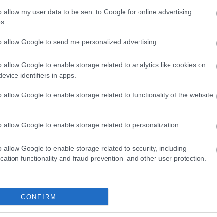
o allow my user data to be sent to Google for online advertising
s.
to allow Google to send me personalized advertising.
08.08.2026
o allow Google to enable storage related to analytics like cookies on
ν –
Οι τουρίστες «ψηφίζουν» Ελλάδα και με
evice identifiers in apps.
καλοκαίρι
o allow Google to enable storage related to functionality of the website
o allow Google to enable storage related to personalization.
o allow Google to enable storage related to security, including
cation functionality and fraud prevention, and other user protection.
CONFIRM