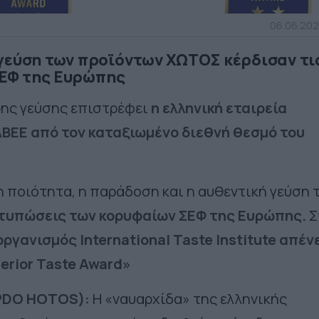
06.06.202
γεύση των προϊόντων ΧΩΤΟΣ κέρδισαν τι
ΣΕΦ της Ευρώπης
ρης γεύσης επιστρέφει
η ελληνική εταιρεία
ΒΕΕ από τον καταξιωμένο διεθνή θεσμό του
λη ποιότητα, η παράδοση και η αυθεντική γεύση 
τυπώσεις των κορυφαίων ΣΕΦ της Ευρώπης.
Σ
οργανισμός International Taste Institute απέν
erior Taste Award»
 PDO HOTOS):
Η «ναυαρχίδα» της ελληνικής