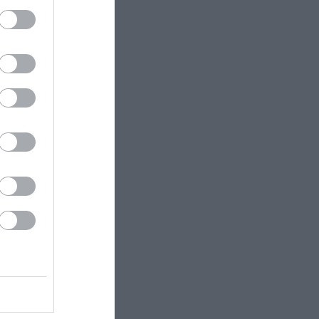
τά το