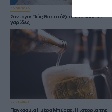
08.08.2026
Συνταγή: Πώς θα φτιάξετε bao buns με
γαρίδες
07.08.2026
Παγκόσμια Ημέρα Μπύρας: Η ιστορία της