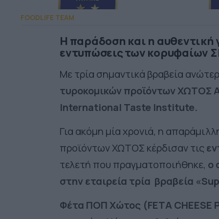
FOODLIFE TEAM
Η παράδοση και η αυθεντική 
εντυπώσεις των κορυφαίων 
Με τρία σημαντικά βραβεία ανώτε
τυροκομικών προϊόντων ΧΩΤΟΣ Α
International Taste Institute.
Για ακόμη μία χρονιά, η απαράμιλ
προϊόντων ΧΩΤΟΣ κέρδισαν τις
εν
τελετή που πραγματοποιήθηκε,
ο 
στην εταιρεία τρία βραβεία «Sup
Φέτα ΠΟΠ Χώτος (FETA CHEESE