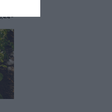
3,4% –