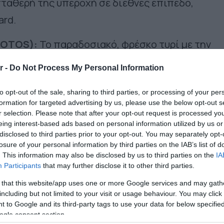
ταθερή της υπεροχή σε διεθνές επίπεδο,
ard.
HOTOS):
Το παραδοσιακό, φρέσκο τυρί με την
λαβε τη δική του σημαντική διάκριση Superior
r -
Do Not Process My Personal Information
to opt-out of the sale, sharing to third parties, or processing of your per
HOTOS):
Η Νέα ξεχωριστή γευστική πρόταση τη
formation for targeted advertising by us, please use the below opt-out s
r selection. Please note that after your opt-out request is processed y
 κερδίζοντας επάξια το Superior Taste
eing interest-based ads based on personal information utilized by us or
disclosed to third parties prior to your opt-out. You may separately opt-
 μια ακόμα επιβεβαίωση της φιλοσοφίας της ΧΩ
losure of your personal information by third parties on the IAB’s list of
. This information may also be disclosed by us to third parties on the
IA
ην οικογενειακή παράδοση δεκαετιών με τις πιο
Participants
that may further disclose it to other third parties.
ες. Χρησιμοποιώντας αποκλειστικά αγνά υλικά 
 that this website/app uses one or more Google services and may gath
αστρονομία, η εταιρεία συνεχίζει να αποτελεί 
including but not limited to your visit or usage behaviour. You may click 
 to Google and its third-party tags to use your data for below specifi
ων ελληνικών γεύσεων στις διεθνείς αγορές.
ogle consent section.