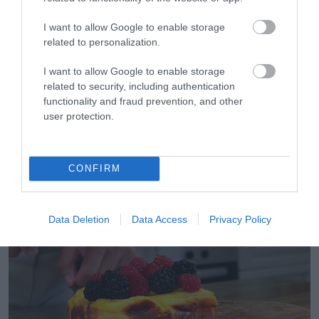
I want to allow Google to enable storage
related to personalization.
I want to allow Google to enable storage
related to security, including authentication
functionality and fraud prevention, and other
user protection.
09.08.2026
Πώς να ξεπαγώσετε σωστά τα ψάρια
CONFIRM
Data Deletion
Data Access
Privacy Policy