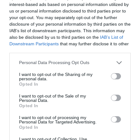
προνόμιο που εξαρτάται από τις
interest-based ads based on personal information utilized by
οικονομικές δυνατότητες κάθε οικογένειας.
us or personal information disclosed to third parties prior to
your opt-out. You may separately opt-out of the further
disclosure of your personal information by third parties on the
Η Π.Ο.Κ.ΔΙ.Σ. ζητά την άμεση
IAB’s list of downstream participants. This information may
πραγματοποίηση θεσμικής συνάντησης
also be disclosed by us to third parties on the
IAB’s List of
Downstream Participants
that may further disclose it to other
εργασίας με τα συναρμόδια Υπουργεία και
third parties.
τους εμπλεκόμενους φορείς, καθώς και τη
Please note that this website/app uses one or more Google
Personal Data Processing Opt Outs
services and may gather and store information including but
συμμετοχή της σε κάθε μελλοντική
not limited to your visit or usage behaviour. You may click to
I want to opt-out of the Sharing of my
personal data.
διαδικασία διαβούλευσης που αφορά τη
grant or deny consent to Google and its third-party tags to
Opted In
use your data for below specified purposes in below Google
λειτουργία των σχολικών κυλικείων,
consent section.
I want to opt-out of the Sale of my
Personal Data.
προκειμένου να συζητηθούν ζητήματα
Opted In
εφαρμογής της νέας Κ.Υ.Α., να
I want to opt-out of processing my
αποσαφηνιστούν κρίσιμα σημεία του
Personal Data for Targeted Advertising.
Opted In
πλαισίου και να διαμορφωθούν από κοινού
I want to opt-out of Collection, Use,