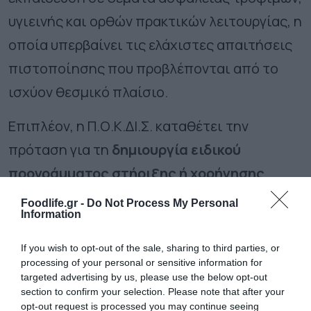
υγιεινής και ορθών πρακτικών λειτουργίας, η
οποία υπερβαίνει τις ελάχιστες απαιτήσεις
πιστοποίησης που προβλέπονται από το
ισχύον θεσμικό πλαίσιο.
Επιπλέον, η Π.Ο.Κ.ΔΙ.Σ. καταθέτει την
πρόταση για τη
δημιουργία ειδικού
προγράμματος στήριξης ή χορήγησης
voucher για την αγορά υγιεινών προϊόντων
Foodlife.gr -
Do Not Process My Personal
Information
από τα σχολικά κυλικεία
για μαθητές και
οικογένειες που το έχουν ανάγκη. Η υγιεινή
If you wish to opt-out of the sale, sharing to third parties, or
processing of your personal or sensitive information for
διατροφή στο σχολείο πρέπει να αποτελεί
targeted advertising by us, please use the below opt-out
δικαίωμα όλων των παιδιών και όχι
section to confirm your selection. Please note that after your
opt-out request is processed you may continue seeing