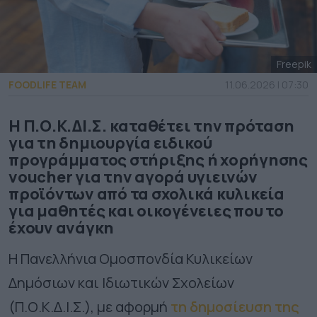
Freepik
FOODLIFE TEAM
11.06.2026 | 07:30
Η Π.Ο.Κ.ΔΙ.Σ. καταθέτει την πρόταση
για τη δημιουργία ειδικού
προγράμματος στήριξης ή χορήγησης
voucher για την αγορά υγιεινών
προϊόντων από τα σχολικά κυλικεία
για μαθητές και οικογένειες που το
έχουν ανάγκη
Η Πανελλήνια Ομοσπονδία Κυλικείων
Δημόσιων και Ιδιωτικών Σχολείων
(Π.Ο.Κ.Δ.Ι.Σ.), με αφορμή
τη δημοσίευση της