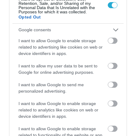
οι προϋποθέσεις για την επιτυχή εφαρμογή
Retention, Sale, and/or Sharing of my
Personal Data that Is Unrelated with the
Purposes for which it was collected.
του προς όφελος των μαθητών και της
Opted Out
σχολικής κοινότητας.
Google consents
I want to allow Google to enable storage
Ακολουθήστε το
foodlife.gr στο Google
related to advertising like cookies on web or
News
και μάθετε πρώτοι όλες τις ειδήσεις
device identifiers in apps.
I want to allow my user data to be sent to
Google for online advertising purposes.
TAGS:
ΚΥΛΙΚΕΙΑ
I want to allow Google to send me
personalized advertising.
ΠΕΡΙΣΣΟΤΕΡA
I want to allow Google to enable storage
related to analytics like cookies on web or
device identifiers in apps.
I want to allow Google to enable storage
related to functionality of the website or app.