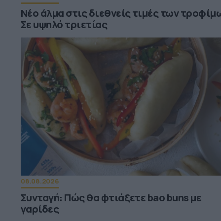
Νέο άλμα στις διεθνείς τιμές των τροφίμω
Σε υψηλό τριετίας
08.08.2026
Συνταγή: Πώς θα φτιάξετε bao buns με
γαρίδες