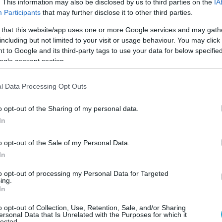
. This information may also be disclosed by us to third parties on the
IA
 προτάσεις μας στοχεύουν στην ολόπλευρη
Participants
that may further disclose it to other third parties.
ς και απηχούν την πραγματική κατάσταση της
 that this website/app uses one or more Google services and may gath
κού κόσμου, γι’ αυτό καλούμε τον πρωθυπουργό 
including but not limited to your visit or usage behaviour. You may click 
 to Google and its third-party tags to use your data for below specifi
ντάξουν στο «πακέτο» των μέτρων που σχεδιάζο
ogle consent section.
ση Θεσσαλονίκης».
l Data Processing Opt Outs
χέσεων κ. Νίκος Μηλαπίδης
ανέφερε:
o opt-out of the Sharing of my personal data.
In
των επιχειρήσεων και του κλάδου του εμπορίου
ού δυναμικού. Θεωρούμε ότι η ανάπτυξη της
o opt-out of the Sale of my Personal Data.
μεγαλύτερης ευελιξίας και λιγότερης
In
λήρη σεβασμό των δικαιωμάτων των εργαζομένω
to opt-out of processing my Personal Data for Targeted
ing.
 εισάγοντας πλήθος προστατευτικών διατάξεων 
In
 διαδικασιών για τις επιχειρήσεις. Τόσο η
o opt-out of Collection, Use, Retention, Sale, and/or Sharing
ersonal Data that Is Unrelated with the Purposes for which it
lected.