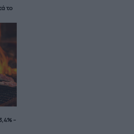
τά το
3,4% –