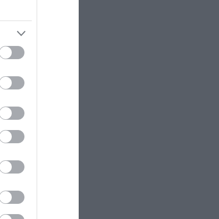
και
ι
ακή
, οι
ς