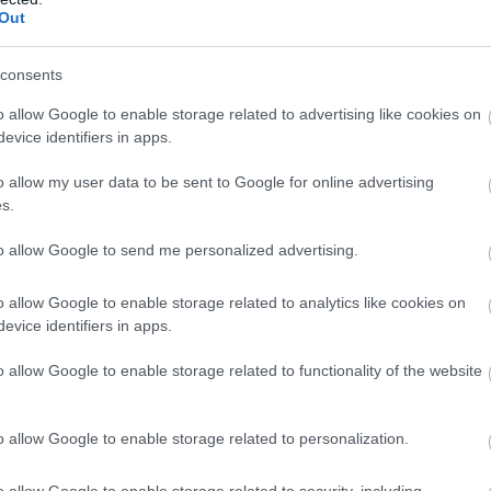
ρά στη διευθέτηση του χρόνου εργασίας ακόμη 
Out
νη που δίνει τη δυνατότητα μίας επιπλέον ώρας
ολο των 13 ωρών στον ίδιο εργοδότη είναι
consents
 ικανοποίηση των αναγκών των επιχειρήσεων κα
o allow Google to enable storage related to advertising like cookies on
evice identifiers in apps.
ι οικογενειακής ζωής των εργαζομένων. Η Ψηφι
o allow my user data to be sent to Google for online advertising
νή λειτουργία της επιχείρησης και, μέσω αυτής
s.
ες θα βγουν κερδισμένοι στον ανταγωνισμό.
to allow Google to send me personalized advertising.
 των επιχειρήσεων για τα οφέλη και τον τρόπο
γασίας και το Υπουργείο είναι διατεθειμένο να
o allow Google to enable storage related to analytics like cookies on
evice identifiers in apps.
την κατεύθυνση».
o allow Google to enable storage related to functionality of the website
Google News
και μάθετε πρώτοι όλες τις ειδήσει
o allow Google to enable storage related to personalization.
o allow Google to enable storage related to security, including