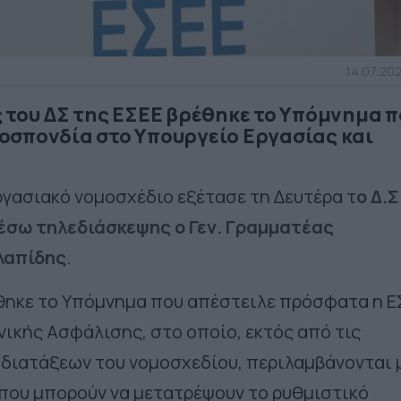
14.07.202
 του ΔΣ της ΕΣΕΕ βρέθηκε το Υπόμνημα π
οσπονδία στο Υπουργείο Εργασίας και
εργασιακό νομοσχέδιο εξέτασε τη Δευτέρα τ
ο Δ.Σ
μέσω τηλεδιάσκεψης ο Γεν. Γραμματέας
λαπίδης
.
θηκε το Υπόμνημα που απέστειλε πρόσφατα η Ε
νικής Ασφάλισης, στο οποίο, εκτός από τις
 διατάξεων του νομοσχεδίου, περιλαμβάνονται 
που μπορούν να μετατρέψουν το ρυθμιστικό