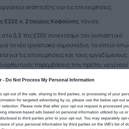
 εργαλείο ανάπτυξης για τις επιχειρήσεις.
ης ΕΣΕΕ κ. Σταύρος Καφούνης
τόνισε:
 στο Δ.Σ της ΕΣΕΕ συνεχίσαμε τον ουσιαστικό
 για το νέο εργασιακό νομοσχέδιο, το οποίο όπω
εία για τις επιχειρήσεις και τους εργαζόμενους.
 διορθωτικές παρεμβάσεις που πρέπει να γίνουν
Τόνισα πως τα πρόστιμα για την Ψηφιακή Κάρτα
r -
Do Not Process My Personal Information
 και ότι η δυνατότητα τριαντάλεπτης πρόωρης
ια τα εμπορικά καταστήματα είναι και δίκαιη κ
to opt-out of the sale, sharing to third parties, or processing of your per
formation for targeted advertising by us, please use the below opt-out s
ν μεγάλη εικόνα της πραγματικής οικονομίας, π
r selection. Please note that after your opt-out request is processed y
eing interest-based ads based on personal information utilized by us or
άγκη για μέτρα ουσιαστικής ελάφρυνσης των
disclosed to third parties prior to your opt-out. You may separately opt-
 τους στήριξης, όπως αυτά που περιέχονται στ
losure of your personal information by third parties on the IAB’s list of