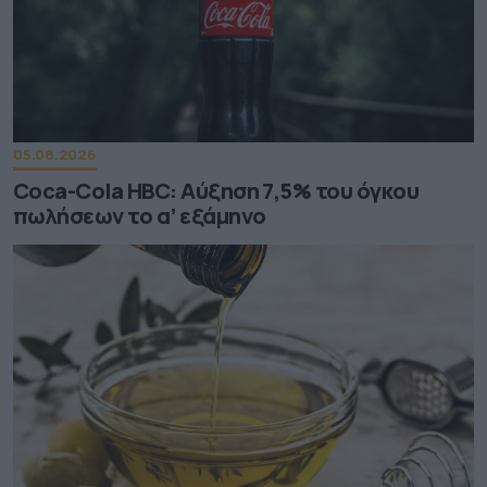
05.08.2026
Coca-Cola HBC: Aύξηση 7,5% του όγκου
πωλήσεων το α’ εξάμηνο