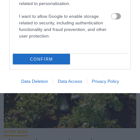
related to personalization.
I want to allow Google to enable storage
related to security, including authentication
07.08.2026
functionality and fraud prevention, and other
Παγκόσμια Ημέρα Μπύρας: Η ιστορία της
user protection.
μπύρας σε ένα ποτήρι
CONFIRM
Data Deletion
Data Access
Privacy Policy
07.08.2026