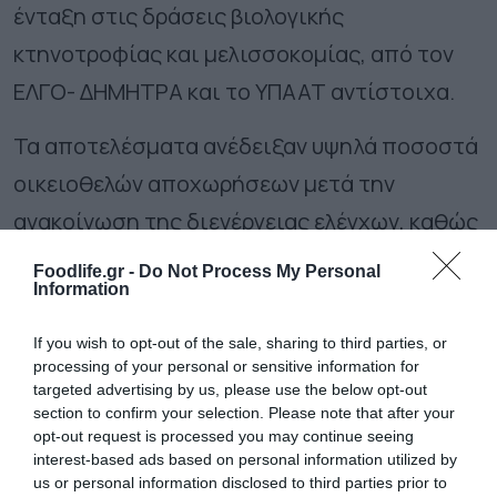
ένταξη στις δράσεις βιολογικής
κτηνοτροφίας και μελισσοκομίας, από τον
ΕΛΓΟ- ΔΗΜΗΤΡΑ και το ΥΠΑΑΤ αντίστοιχα.
Τα αποτελέσματα ανέδειξαν υψηλά ποσοστά
οικειοθελών αποχωρήσεων μετά την
ανακοίνωση της διενέργειας ελέγχων, καθώς
και υψηλά ποσοστά ευρημάτων μη
Foodlife.gr -
Do Not Process My Personal
Information
συμμόρφωσης.
Συγκεκριμένα 1 στους 3
ελέγχους είχε ευρήματα μη συμμόρφωσης
If you wish to opt-out of the sale, sharing to third parties, or
processing of your personal or sensitive information for
(35%) και 1 στους 5 αποχώρησε
targeted advertising by us, please use the below opt-out
οικειοθελώς (20,5%), δηλαδή
section to confirm your selection. Please note that after your
opt-out request is processed you may continue seeing
περισσότεροι από τους μισούς (55,5%),
interest-based ads based on personal information utilized by
είτε αποχώρησαν είτε είχαν ευρήματα.
us or personal information disclosed to third parties prior to