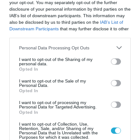
your opt-out. You may separately opt-out of the further
disclosure of your personal information by third parties on the
Επιπλέον, οι έλεγχοι στους φορείς
IAB’s list of downstream participants. This information may
πιστοποίησης οδήγησαν σε μέτρα
also be disclosed by us to third parties on the
IAB’s List of
Downstream Participants
that may further disclose it to other
αναστολής και σε χρηματικά πρόστιμα.
third parties.
Συνολικά επιβλήθηκαν 8 χρηματικά
Please note that this website/app uses one or more Google
Personal Data Processing Opt Outs
services and may gather and store information including but
πρόστιμα σε 6 φορείς, ενώ αποφασίστηκε
not limited to your visit or usage behaviour. You may click to
I want to opt-out of the Sharing of my
6μηνη αναστολή έγκρισης σε 3 φορείς
personal data.
grant or deny consent to Google and its third-party tags to
Opted In
use your data for below specified purposes in below Google
πιστοποίησης. Σημειώνεται ότι τον
consent section.
I want to opt-out of the Sale of my
Αύγουστο του 2025 το Εθνικό Σύστημα
Personal Data.
Opted In
Διαπίστευσης (ΕΣΥΔ) του Υπουργείου
I want to opt-out of processing my
Ανάπτυξης είχε επίσης προχωρήσει σε
Personal Data for Targeted Advertising.
Opted In
αναστολή διαπίστευσης 2 φορέων
I want to opt-out of Collection, Use,
πιστοποίησης.
Retention, Sale, and/or Sharing of my
Personal Data that Is Unrelated with the
Purposes for which it was collected.