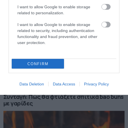
το καλοκαίρι
I want to allow Google to enable storage
related to personalization.
I want to allow Google to enable storage
related to security, including authentication
functionality and fraud prevention, and other
user protection.
CONFIRM
Data Deletion
Data Access
Privacy Policy
08.08.2026
Συνταγή: Πώς θα φτιάξετε σπιτικά bao buns
με γαρίδες