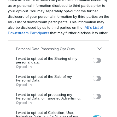
interest-based ads based on personal information utilized by
us or personal information disclosed to third parties prior to
your opt-out. You may separately opt-out of the further
disclosure of your personal information by third parties on the
IAB’s list of downstream participants. This information may
also be disclosed by us to third parties on the
IAB’s List of
Downstream Participants
that may further disclose it to other
08.08.2026
third parties.
ΕΛΓΕΚΑ: Προληπτική ανάκληση μαρμελάδας
Please note that this website/app uses one or more Google
Personal Data Processing Opt Outs
– Κίνδυνος θραύσης στη γυάλινη
services and may gather and store information including but
συσκευασία
not limited to your visit or usage behaviour. You may click to
I want to opt-out of the Sharing of my
personal data.
grant or deny consent to Google and its third-party tags to
Opted In
use your data for below specified purposes in below Google
consent section.
I want to opt-out of the Sale of my
Personal Data.
Opted In
I want to opt-out of processing my
Personal Data for Targeted Advertising.
Opted In
I want to opt-out of Collection, Use,
Retention, Sale, and/or Sharing of my