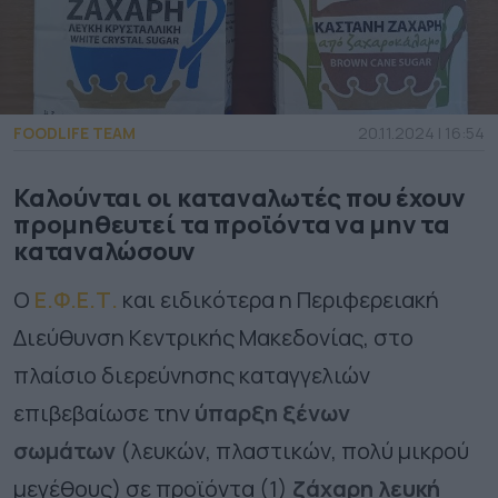
FOODLIFE TEAM
20.11.2024 | 16:54
Καλούνται οι καταναλωτές που έχουν
προμηθευτεί τα προϊόντα να μην τα
καταναλώσουν
Ο
Ε.Φ.Ε.Τ.
και ειδικότερα η Περιφερειακή
Διεύθυνση Κεντρικής Μακεδονίας, στο
πλαίσιο διερεύνησης καταγγελιών
επιβεβαίωσε την
ύπαρξη ξένων
σωμάτων
(λευκών, πλαστικών, πολύ μικρού
μεγέθους) σε προϊόντα (1)
ζάχαρη λευκή