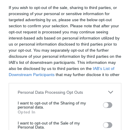
ΕΟΤ: Πρωτιές της Ελλάδας σε κορυφαία
If you wish to opt-out of the sale, sharing to third parties, or
τουριστικά βραβεία των ΗΠΑ
processing of your personal or sensitive information for
targeted advertising by us, please use the below opt-out
section to confirm your selection. Please note that after your
opt-out request is processed you may continue seeing
interest-based ads based on personal information utilized by
us or personal information disclosed to third parties prior to
your opt-out. You may separately opt-out of the further
disclosure of your personal information by third parties on the
IAB’s list of downstream participants. This information may
also be disclosed by us to third parties on the
IAB’s List of
Downstream Participants
that may further disclose it to other
third parties.
Please note that this website/app uses one or more Google
Personal Data Processing Opt Outs
10.08.2026
services and may gather and store information including but
Κρασί: Ποια ποικιλία ταιριάζει με το ψάρι
not limited to your visit or usage behaviour. You may click to
I want to opt-out of the Sharing of my
personal data.
grant or deny consent to Google and its third-party tags to
και ποια «δένει» με το κρέας
Opted In
use your data for below specified purposes in below Google
consent section.
I want to opt-out of the Sale of my
Personal Data.