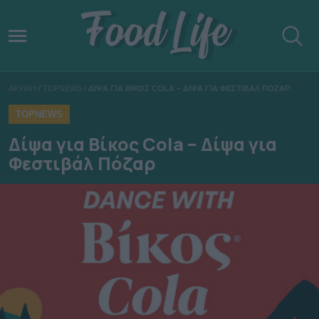
ΑΡΧΙΚΗ
/
TOPNEWS
/
ΔΙΨΑ ΓΙΑ ΒΙΚΟΣ COLA – ΔΙΨΑ ΓΙΑ ΦΕΣΤΙΒΑΛ ΠΟΖΑΡ
TOPNEWS
Δίψα για Βίκος Cola – Δίψα για
Φεστιβάλ Πόζαρ