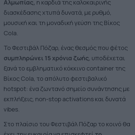
Αλμωπίας,
η καρδιά της καλοκαιρινής
διασκέδασης χτυπά δυνατά, με ρυθμό,
μουσική και τη μοναδική γεύση της Βίκος
Cola.
Το Φεστιβάλ Πόζαρ, ένας θεσμός που φέτος
συμπληρώνει 15 χρόνια ζωής
, υποδέχεται
ξανά το εμβληματικό κόκκινο container της
Βίκος Cola, το απόλυτο φεστιβαλικό
hotspot: ένα ζωντανό σημείο συνάντησης με
εκπλήξεις, non-stop activations και δυνατά
vibes.
Στο πλαίσιο του Φεστιβάλ Πόζαρ το κοινό θα
έχει την ευκαιρία να επισκεφτεί
το