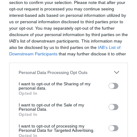
section to confirm your selection. Please note that after your
opt-out request is processed you may continue seeing
interest-based ads based on personal information utilized by
us or personal information disclosed to third parties prior to
your opt-out. You may separately opt-out of the further
disclosure of your personal information by third parties on the
IAB’s list of downstream participants. This information may
also be disclosed by us to third parties on the
IAB’s List of
Downstream Participants
that may further disclose it to other
third parties.
06.08.2026
Please note that this website/app uses one or more Google
Personal Data Processing Opt Outs
Τα τρία προϊόντα που ξεχωρίζουν στις
services and may gather and store information including but
ελληνικές εξαγωγές τροφίμων
not limited to your visit or usage behaviour. You may click to
I want to opt-out of the Sharing of my
personal data.
grant or deny consent to Google and its third-party tags to
Opted In
use your data for below specified purposes in below Google
consent section.
I want to opt-out of the Sale of my
Personal Data.
Opted In
I want to opt-out of processing my
Personal Data for Targeted Advertising.
Opted In