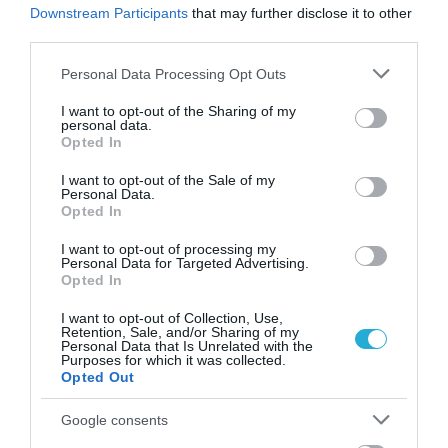
Downstream Participants
that may further disclose it to other
third parties.
Please note that this website/app uses one or more Google
Personal Data Processing Opt Outs
services and may gather and store information including but
not limited to your visit or usage behaviour. You may click to
I want to opt-out of the Sharing of my
personal data.
grant or deny consent to Google and its third-party tags to
Opted In
use your data for below specified purposes in below Google
consent section.
I want to opt-out of the Sale of my
Personal Data.
Opted In
I want to opt-out of processing my
Personal Data for Targeted Advertising.
Opted In
08.08.2026
Νέο άλμα στις διεθνείς τιμές των τροφίμων
I want to opt-out of Collection, Use,
Retention, Sale, and/or Sharing of my
– Σε υψηλό τριετίας
Personal Data that Is Unrelated with the
Purposes for which it was collected.
Opted Out
Google consents