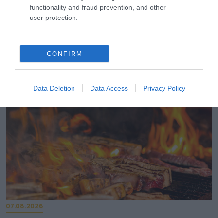
functionality and fraud prevention, and other
user protection.
08.08.2026
Συνταγή: Πώς θα φτιάξετε σπιτικά bao buns
CONFIRM
με γαρίδες
Data Deletion
Data Access
Privacy Policy
07.08.2026