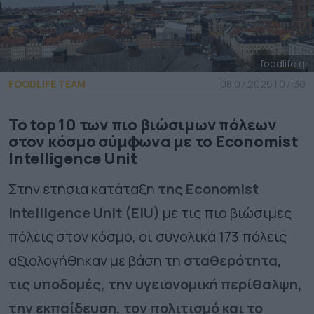
foodlife.gr
FOODLIFE TEAM
08.07.2026 | 07:30
Το top 10 των πιο βιώσιμων πόλεων
στον κόσμο σύμφωνα με το Economist
Intelligence Unit
Στην ετήσια κατάταξη
της Economist
Intelligence Unit (EIU)
με τις πιο βιώσιμες
πόλεις στον κόσμο, οι συνολικά 173 πόλεις
αξιολογήθηκαν με βάση τη
σταθερότητα,
τις υποδομές, την υγειονομική περίθαλψη,
την εκπαίδευση, τον πολιτισμό και το