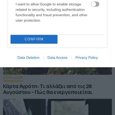
3,4% – «Καίνε» οι τιμές στα κρέατα
I want to allow Google to enable storage
related to security, including authentication
functionality and fraud prevention, and other
user protection.
CONFIRM
Data Deletion
Data Access
Privacy Policy
07.08.2026
Κάρτα Αγρότη: Τι αλλάζει από τις 28
Αυγούστου – Πώς θα ενεργοποιείται