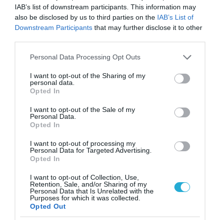
IAB’s list of downstream participants. This information may
παράγουμε και να καταναλώνουμε σωστά,
also be disclosed by us to third parties on the
IAB’s List of
Downstream Participants
that may further disclose it to other
γιατί η ασφάλεια μας πλέον είναι η σωστή
third parties.
διατροφή», δήλωσε για το
Please note that this website/app uses one or more Google
Personal Data Processing Opt Outs
χριστουγεννιάτικο δέντρο της Γεωπονικής
services and may gather and store information including but
not limited to your visit or usage behaviour. You may click to
I want to opt-out of the Sharing of my
Σχολής του ΑΠΘ η καθηγήτρια Ελένη
personal data.
grant or deny consent to Google and its third-party tags to
Opted In
use your data for below specified purposes in below Google
Παπαδοπούλου στον ραδιοφωνικό σταθμό
consent section.
I want to opt-out of the Sale of my
του ΑΠΕ-ΜΠΕ «Πρακτορείο 104.9 FM».
Personal Data.
Opted In
I want to opt-out of processing my
Ακολουθήστε το
foodlife.gr στο Google
Personal Data for Targeted Advertising.
Opted In
News
και μάθετε πρώτοι όλες τις ειδήσεις
I want to opt-out of Collection, Use,
Retention, Sale, and/or Sharing of my
Personal Data that Is Unrelated with the
Purposes for which it was collected.
TAGS:
Opted Out
ΓΕΩΠΟΝΙΚΗ ΣΧΟΛΗ ΑΠΘ
ΛΑΧΑΝΙΚΑ
ΞΗΡΟΙ ΚΑΡΠΟΙ