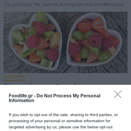
Τα «μυστικά» της σωστής συντήρησης και αποθήκευσης
12.07.2025
Πώς κινούνται οι εξαγωγές των
καλοκαιρινών φρούτων και λαχανικών
Foodlife.gr -
Do Not Process My Personal
Information
Οι ποσότητες καρπουζιών ανέρχονται σε 189.505 τόνους
με προοπτικές ρεκόρ
If you wish to opt-out of the sale, sharing to third parties, or
processing of your personal or sensitive information for
targeted advertising by us, please use the below opt-out