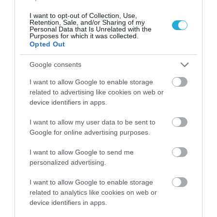
I want to opt-out of Collection, Use,
Retention, Sale, and/or Sharing of my
Personal Data that Is Unrelated with the
Purposes for which it was collected.
19.05.2025
Opted Out
Φρούτα – λαχανικά: Ποια καταγράφουν
Google consents
ρεκόρ στις φετινές εξαγωγές
I want to allow Google to enable storage
Τι δείχνουν τα στοιχεία του Συνδέσμου
related to advertising like cookies on web or
Εξαγωγέων Φρούτων, Λαχανικών και Χυμών
device identifiers in apps.
I want to allow my user data to be sent to
Google for online advertising purposes.
I want to allow Google to send me
personalized advertising.
I want to allow Google to enable storage
related to analytics like cookies on web or
device identifiers in apps.
10.05.2025