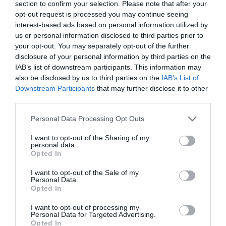
section to confirm your selection. Please note that after your
opt-out request is processed you may continue seeing
interest-based ads based on personal information utilized by
us or personal information disclosed to third parties prior to
your opt-out. You may separately opt-out of the further
disclosure of your personal information by third parties on the
IAB’s list of downstream participants. This information may
also be disclosed by us to third parties on the
IAB’s List of
12.06.2025
Downstream Participants
that may further disclose it to other
Φρούτα – λαχανικά: Ελαφρώς μειωμένες οι
third parties.
εισαγωγές στο 5μηνο – Αύξηση 13% τον Μάιο
Please note that this website/app uses one or more Google
Personal Data Processing Opt Outs
«Η εισαγωγή νωπών φρούτων και λαχανικών δείχνει
services and may gather and store information including but
συνεχή ανάπτυξη του ξένου ανταγωνισμού τόσο στην
not limited to your visit or usage behaviour. You may click to
I want to opt-out of the Sharing of my
personal data.
χώρα μας όσο και στις λοιπές κοινοτικές αγορές»
grant or deny consent to Google and its third-party tags to
Opted In
σημειώνει ο κειδικός σύμβουλος του INCOFRUIT-HELLAS
use your data for below specified purposes in below Google
consent section.
I want to opt-out of the Sale of my
Personal Data.
Opted In
I want to opt-out of processing my
Personal Data for Targeted Advertising.
Opted In