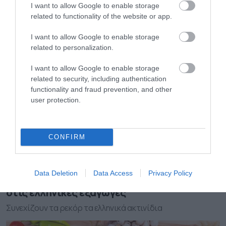
I want to allow Google to enable storage
Φρούτα – λαχανικά: Τι εισήγαγε η Ελλάδα το
related to functionality of the website or app.
α’ τετράμηνο του 2025
I want to allow Google to enable storage
Έφτασαν συνολικά τους 311,301 χιλ. τόνους
related to personalization.
I want to allow Google to enable storage
related to security, including authentication
functionality and fraud prevention, and other
user protection.
CONFIRM
22.04.2025
Data Deletion
Data Access
Privacy Policy
Ποια φρούτα και λαχανικά πρωταγωνιστούν
στις ελληνικές εξαγωγές
Συνεχίζουν τα ρεκόρ τα ελληνικά ακτινίδια