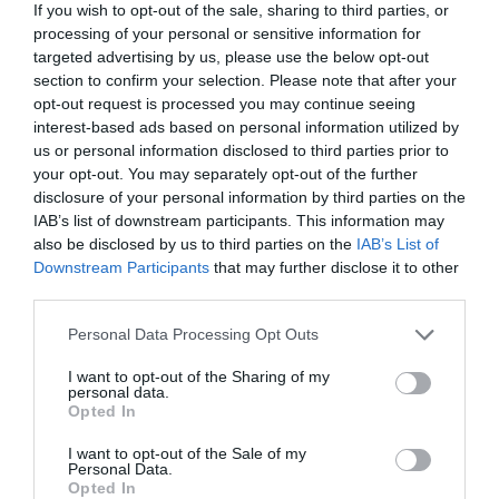
If you wish to opt-out of the sale, sharing to third parties, or
processing of your personal or sensitive information for
targeted advertising by us, please use the below opt-out
ΠΕΡΙΣΣΟΤΕΡA
section to confirm your selection. Please note that after your
opt-out request is processed you may continue seeing
interest-based ads based on personal information utilized by
us or personal information disclosed to third parties prior to
your opt-out. You may separately opt-out of the further
disclosure of your personal information by third parties on the
IAB’s list of downstream participants. This information may
also be disclosed by us to third parties on the
IAB’s List of
Downstream Participants
that may further disclose it to other
third parties.
Please note that this website/app uses one or more Google
Personal Data Processing Opt Outs
services and may gather and store information including but
not limited to your visit or usage behaviour. You may click to
I want to opt-out of the Sharing of my
personal data.
grant or deny consent to Google and its third-party tags to
Opted In
03.08.2026
use your data for below specified purposes in below Google
Το «τρικ» για να γεμίσετε εύκολα τις
consent section.
I want to opt-out of the Sale of my
Personal Data.
παγοθήκες με νερό
Opted In