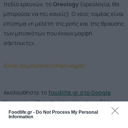
πεδίο ερευνών, το
Oreology
(ορεολογία, θα
μπορούσε να πει κανείς). Ο νέος τομέας είναι
επίσημα «η μελέτη της ροής και της θραύσης
των μπισκότων που έχουν μορφή
σάντουιτς».
Είναι τα μπισκότα Oreo vegan;
Ακολουθήστε το
foodlife.gr στο Google
News
και μάθετε πρώτοι όλες τις ειδήσεις
Foodlife.gr -
Do Not Process My Personal
Information
TAGS:
ΜΠΙΣΚΟΤΑ OREO