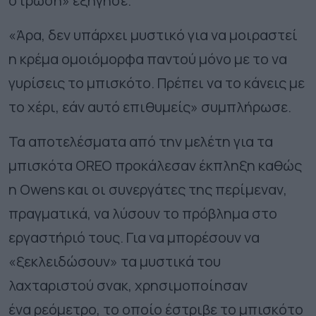
στρώση» εξήγησε.
«Άρα, δεν υπάρχει μυστικό για να μοιραστεί
η κρέμα ομοιόμορφα παντού μόνο με το να
γυρίσεις το μπισκότο. Πρέπει να το κάνεις με
το χέρι, εάν αυτό επιθυμείς» συμπλήρωσε.
Τα αποτελέσματα από την μελέτη για τα
μπισκότα OREO προκάλεσαν έκπληξη καθώς
η Owens και οι συνεργάτες της περίμεναν,
πραγματικά, να λύσουν το πρόβλημα στο
εργαστήριό τους. Για να μπορέσουν να
«ξεκλειδώσουν» τα μυστικά του
λαχταριστού σνακ, χρησιμοποίησαν
ένα ρεόμετρο, το οποίο έστριβε το μπισκότο