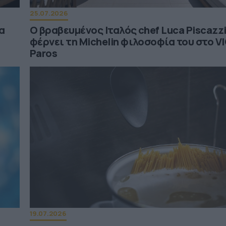
25.07.2026
α
Ο βραβευμένος Ιταλός chef Luca Piscazz
φέρνει τη Michelin φιλοσοφία του στο V
Paros
19.07.2026