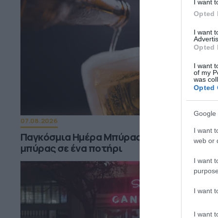
I want t
Opted 
I want 
Advertis
Opted 
I want t
of my P
was col
Opted 
Google 
07.08.2026
I want t
Παγκόσμια Ημέρα Μπύρας: Η ιστορία της
web or d
μπύρας σε ένα ποτήρι
I want t
purpose
I want 
I want t