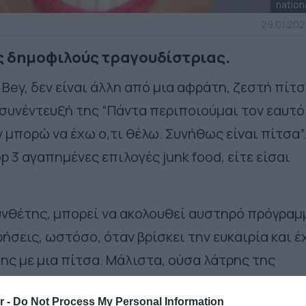
nation
29.01.202
ς δημοφιλούς τραγουδίστριας.
ey, δεν είναι άλλη από μια αφράτη, ζεστή πίτσ
συνέντευξή της “Πάντα περιποιούμαι τον εαυτό
ν μπορώ να έχω ο,τι θέλω. Συνήθως είναι πίτσα”.
op 3 αγαπημένες επιλογές junk food, είτε είσαι
υνθέτης, μπορεί να ακολουθεί αυστηρό πρόγραμ
σεις, ωστόσο, όταν βρίσκει την ευκαιρία και έ
της με μια πίτσα. Μάλιστα, ούσα λάτρης της
η συνδυάζει με κάθε γεύμα της και να την εντά
r -
Do Not Process My Personal Information