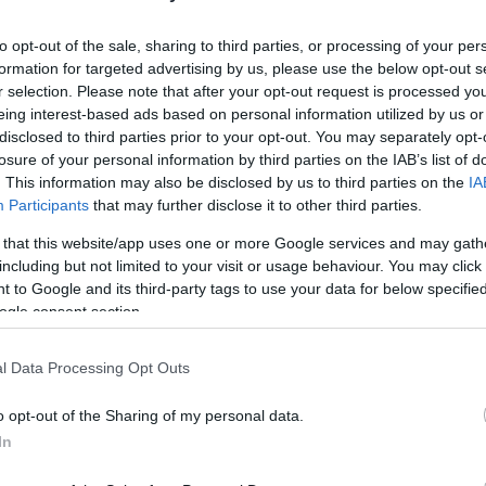
to opt-out of the sale, sharing to third parties, or processing of your per
ς σταρ να περιλαμβάνει ανεπεξέργαστα προϊόντ
formation for targeted advertising by us, please use the below opt-out s
ρούτα, ωστόσο, πάντα στο διατροφολόγιό της
r selection. Please note that after your opt-out request is processed y
eing interest-based ads based on personal information utilized by us or
μα που αγαπά .
disclosed to third parties prior to your opt-out. You may separately opt-
losure of your personal information by third parties on the IAB’s list of
. This information may also be disclosed by us to third parties on the
IA
Google News
και μάθετε πρώτοι όλες τις ειδήσει
Participants
that may further disclose it to other third parties.
 that this website/app uses one or more Google services and may gath
including but not limited to your visit or usage behaviour. You may click 
 to Google and its third-party tags to use your data for below specifi
ogle consent section.
l Data Processing Opt Outs
ΙΣΣΟΤΕΡA
o opt-out of the Sharing of my personal data.
In