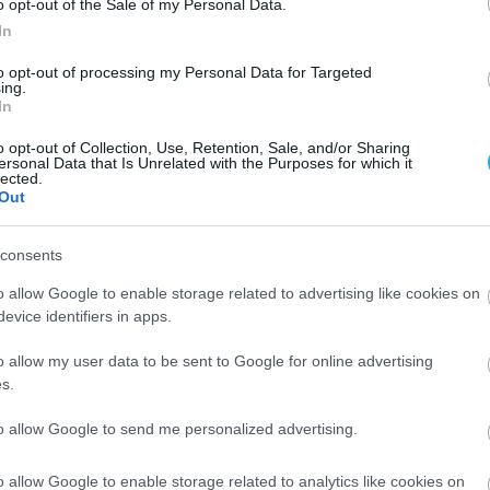
o opt-out of the Sale of my Personal Data.
In
to opt-out of processing my Personal Data for Targeted
ing.
In
o opt-out of Collection, Use, Retention, Sale, and/or Sharing
ersonal Data that Is Unrelated with the Purposes for which it
lected.
Out
consents
03.08.2026
o allow Google to enable storage related to advertising like cookies on
Το «τρικ» για να γεμίσετε εύκολα τις
evice identifiers in apps.
παγοθήκες με νερό
o allow my user data to be sent to Google for online advertising
s.
to allow Google to send me personalized advertising.
o allow Google to enable storage related to analytics like cookies on