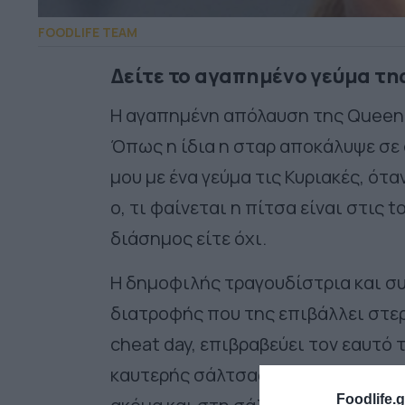
FOODLIFE TEAM
Δείτε το αγαπημένο γεύμα τη
Η αγαπημένη απόλαυση της Queen B
Όπως η ίδια η σταρ αποκάλυψε σε 
μου με ένα γεύμα τις Κυριακές, ότα
ο, τι φαίνεται η πίτσα είναι στις t
διάσημος είτε όχι.
Η δημοφιλής τραγουδίστρια και σ
διατροφής που της επιβάλλει στερή
cheat day, επιβραβεύει τον εαυτό 
καυτερής σάλτσας, προσπαθεί να τ
Foodlife.g