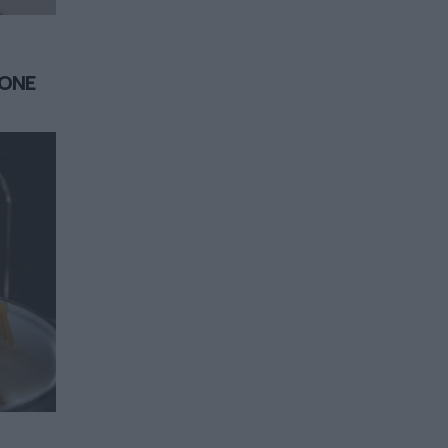
i
IONE