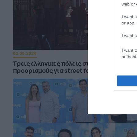
web or d
I want t
or app.
I want t
I want t
02.08.2026
authenti
Τρεις ελληνικές πόλεις στους κορυφαίου
προορισμούς για street food