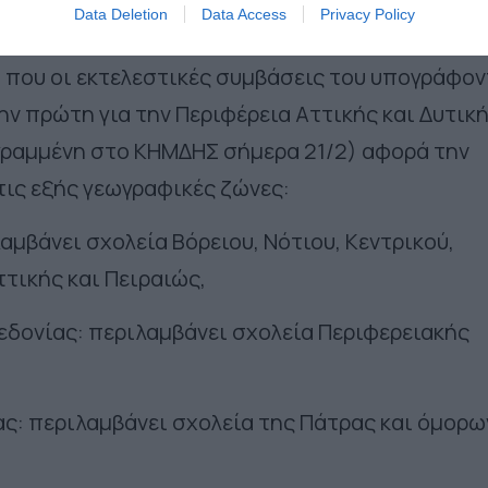
Data Deletion
Data Access
Privacy Policy
 που οι εκτελεστικές συμβάσεις του υπογράφον
ην πρώτη για την Περιφέρεια Αττικής και Δυτικ
εγραμμένη στο ΚΗΜΔΗΣ σήμερα 21/2) αφορά την
τις εξής γεωγραφικές ζώνες:
αμβάνει σχολεία Βόρειου, Νότιου, Κεντρικού,
ττικής και Πειραιώς,
εδονίας: περιλαμβάνει σχολεία Περιφερειακής
ας: περιλαμβάνει σχολεία της Πάτρας και όμορω