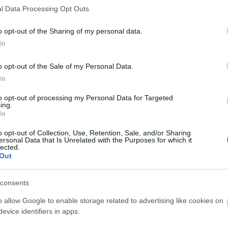
πάνη, για τα έτη 2020/2021, 2021/2022 και
l Data Processing Opt Outs
10,00 ευρώ, και η εθνική δαπάνη 2.213.656,68 ευ
o opt-out of the Sharing of my personal data.
χεύει:
In
φρούτων, λαχανικών
και
γάλακτος
στην διατρο
o opt-out of the Sale of my Personal Data.
In
to opt-out of processing my Personal Data for Targeted
ing.
οφικών συνηθειών από τα παιδιά και για το λόγ
In
ρωμένο έργο με τέσσερις αλληλοεξαρτώμενες κα
o opt-out of Collection, Use, Retention, Sale, and/or Sharing
ersonal Data that Is Unrelated with the Purposes for which it
lected.
Out
ανικών στα σχολεία: Η επιλογή των προϊόντων
consents
ικότητας και της διαθεσιμότητάς τους
o allow Google to enable storage related to advertising like cookies on
ριωμένου γάλακτος
evice identifiers in apps.