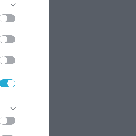
ρώ.
φή
ο
ι