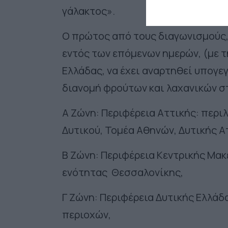
γάλακτος».
Ο πρώτος από τους διαγωνισμούς,
εντός των επόμενων ημερών, (με τ
Ελλάδας, να έχει αναρτηθεί υπογ
διανομή φρούτων και λαχανικών σ
Α Ζώνη: Περιφέρεια Αττικής: περιλ
Δυτικού, Τομέα Αθηνών, Δυτικής Α
Β Ζώνη: Περιφέρεια Κεντρικής Μακ
ενότητας Θεσσαλονίκης,
Γ Ζώνη: Περιφέρεια Δυτικής Ελλάδ
περιοχών,