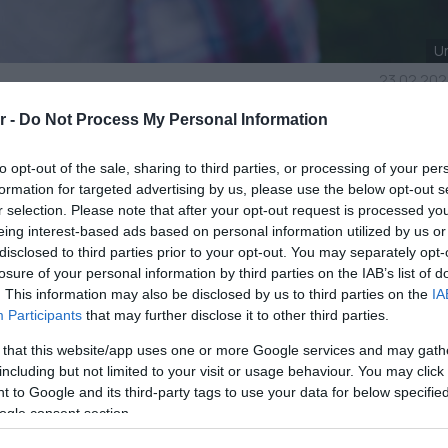
U
23.02.202
r -
Do Not Process My Personal Information
λωσης φρούτων, λαχανικών και γάλακτος
to opt-out of the sale, sharing to third parties, or processing of your per
formation for targeted advertising by us, please use the below opt-out s
και Τροφίμων Γιώργος Γεωργαντάς υπέγραψε τη
r selection. Please note that after your opt-out request is processed y
φορά στη διανομή φρούτων και γάλακτος στα
eing interest-based ads based on personal information utilized by us or
disclosed to third parties prior to your opt-out. You may separately opt-
ευσης, των Περιφερειών Αττικής και Δυτικής
losure of your personal information by third parties on the IAB’s list of
το πρόγραμμα διανομής φρούτων λαχανικών και
. This information may also be disclosed by us to third parties on the
IA
Participants
that may further disclose it to other third parties.
ρωτοβάθμιας εκπαίδευσης που φοιτούν σε δημόσ
 that this website/app uses one or more Google services and may gath
ς χώρας.
including but not limited to your visit or usage behaviour. You may click 
 to Google and its third-party tags to use your data for below specifi
κές και ενωσιακές πιστώσεις συνολικού ύψους
ogle consent section.