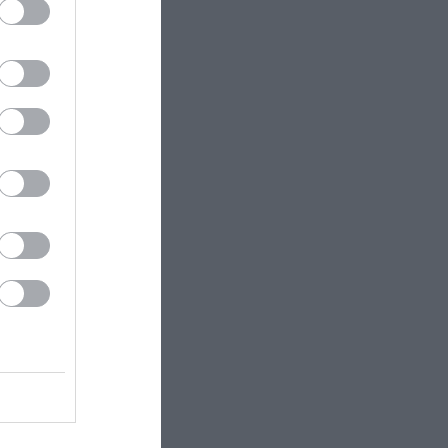
με
 και
κών
 και