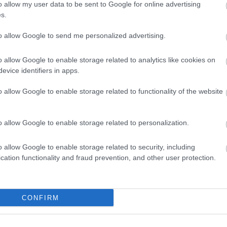
o allow my user data to be sent to Google for online advertising
ιολόγησης και Συνοδευτικά Εκπαιδευτικά μέτρα 
s.
σης φρούτων, λαχανικών και γάλακτος σε
to allow Google to send me personalized advertising.
o allow Google to enable storage related to analytics like cookies on
ακό εκπαιδευτικό πρόγραμμα με στόχο την
evice identifiers in apps.
ων, λαχανικών και γάλακτος σε μαθητές/
o allow Google to enable storage related to functionality of the website
o allow Google to enable storage related to personalization.
εις έχουν διενεργηθεί ηλεκτρονικοί ανοικτοί
νιών πλαισίου διάρκειας 3 ετών, οι οποίοι- αν
o allow Google to enable storage related to security, including
cation functionality and fraud prevention, and other user protection.
α υλοποίησης ο καθένας –(κυρίως λόγω δικαστι
κλήρωση.
CONFIRM
ς και Τροφίμων συμμετέχει και υλοποιεί ως
ολικό Πρόγραμμα διανομής φρούτων, λαχανικών