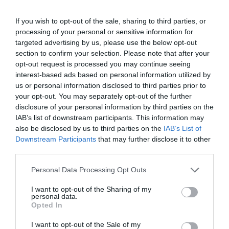
Το «τρικ» για να γεμίσετε εύκολα τις
παγοθήκες με νερό
If you wish to opt-out of the sale, sharing to third parties, or
processing of your personal or sensitive information for
targeted advertising by us, please use the below opt-out
section to confirm your selection. Please note that after your
opt-out request is processed you may continue seeing
interest-based ads based on personal information utilized by
us or personal information disclosed to third parties prior to
your opt-out. You may separately opt-out of the further
disclosure of your personal information by third parties on the
IAB’s list of downstream participants. This information may
also be disclosed by us to third parties on the
IAB’s List of
Downstream Participants
that may further disclose it to other
third parties.
Please note that this website/app uses one or more Google
02.08.2026
Personal Data Processing Opt Outs
services and may gather and store information including but
Τρεις ελληνικές πόλεις στους κορυφαίους
not limited to your visit or usage behaviour. You may click to
I want to opt-out of the Sharing of my
προορισμούς για street food
personal data.
grant or deny consent to Google and its third-party tags to
Opted In
use your data for below specified purposes in below Google
consent section.
I want to opt-out of the Sale of my