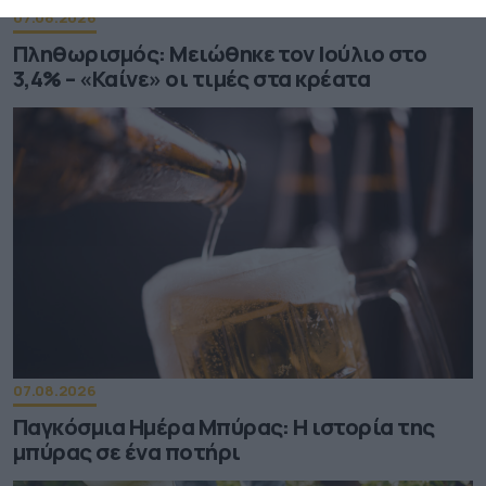
07.08.2026
Πληθωρισμός: Μειώθηκε τον Ιούλιο στο
3,4% – «Καίνε» οι τιμές στα κρέατα
07.08.2026
Παγκόσμια Ημέρα Μπύρας: Η ιστορία της
μπύρας σε ένα ποτήρι