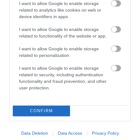
I want to allow Google to enable storage
related to analytics like cookies on web or
device identifiers in apps.
I want to allow Google to enable storage
related to functionality of the website or app.
08.08.2026
Συνταγή: Πώς θα φτιάξετε σπιτικά bao buns
I want to allow Google to enable storage
με γαρίδες
related to personalization.
I want to allow Google to enable storage
related to security, including authentication
functionality and fraud prevention, and other
user protection.
CONFIRM
Data Deletion
Data Access
Privacy Policy