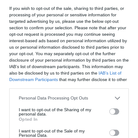
– Κίνδυνος θραύσης στη γυάλινη
If you wish to opt-out of the sale, sharing to third parties, or
συσκευασία
processing of your personal or sensitive information for
targeted advertising by us, please use the below opt-out
section to confirm your selection. Please note that after your
opt-out request is processed you may continue seeing
interest-based ads based on personal information utilized by
us or personal information disclosed to third parties prior to
your opt-out. You may separately opt-out of the further
disclosure of your personal information by third parties on the
IAB’s list of downstream participants. This information may
also be disclosed by us to third parties on the
IAB’s List of
Downstream Participants
that may further disclose it to other
third parties.
Please note that this website/app uses one or more Google
Personal Data Processing Opt Outs
08.08.2026
services and may gather and store information including but
Νέο άλμα στις διεθνείς τιμές των τροφίμων
not limited to your visit or usage behaviour. You may click to
I want to opt-out of the Sharing of my
personal data.
grant or deny consent to Google and its third-party tags to
– Σε υψηλό τριετίας
Opted In
use your data for below specified purposes in below Google
consent section.
I want to opt-out of the Sale of my
Personal Data.