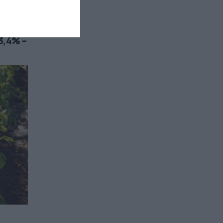
3,4% –