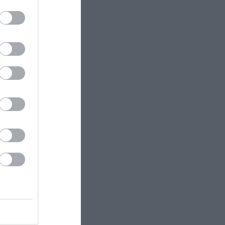
τά το