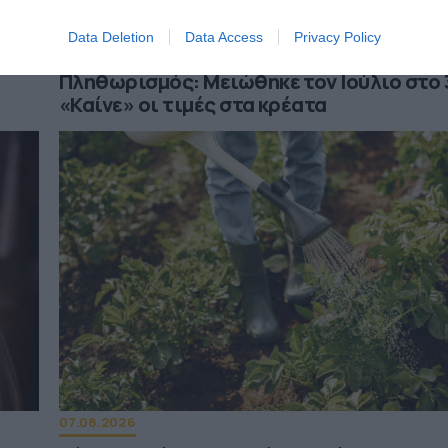
Data Deletion
Data Access
Privacy Policy
07.08.2026
Πληθωρισμός: Μειώθηκε τον Ιούλιο στο 
«Καίνε» οι τιμές στα κρέατα
07.08.2026