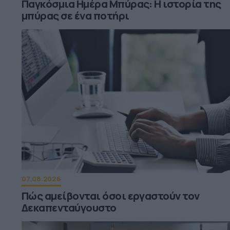
Παγκόσμια Ημέρα Μπύρας: Η ιστορία της
μπύρας σε ένα ποτήρι
07.08.2026
Πώς αμείβονται όσοι εργαστούν τον
Δεκαπενταύγουστο