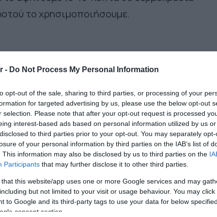
ροτού το χρησιμοποιήσουμε.
ες και μόλις κοπούν, σε όσο το δυνατό ομοιόμορ
r -
Do Not Process My Personal Information
νουμε στην άκρη να στεγνώσουν για να φύγει επ
to opt-out of the sale, sharing to third parties, or processing of your per
formation for targeted advertising by us, please use the below opt-out s
r selection. Please note that after your opt-out request is processed y
eing interest-based ads based on personal information utilized by us or
disclosed to third parties prior to your opt-out. You may separately opt-
με μεγάλα φύλλα και προσθέστε τον στο τέλος 
losure of your personal information by third parties on the IAB’s list of
υρίσει.
. This information may also be disclosed by us to third parties on the
IA
Participants
that may further disclose it to other third parties.
πει να μπαίνει σε μικρές ποσότητες και να μην
 that this website/app uses one or more Google services and may gath
including but not limited to your visit or usage behaviour. You may click 
ει» τη γεύση των υπόλοιπων συστατικών. Λίγο
 to Google and its third-party tags to use your data for below specifi
μένο πιπέρι απογειώνουν την καπρέζε.
ogle consent section.