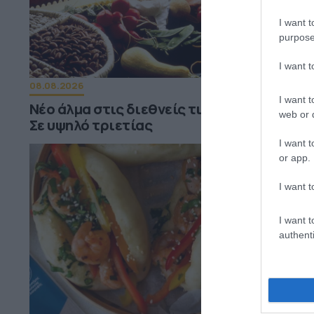
I want t
purpose
I want 
08.08.2026
I want t
Νέο άλμα στις διεθνείς τιμές των τροφίμω
web or d
Σε υψηλό τριετίας
I want t
or app.
I want t
I want t
authenti