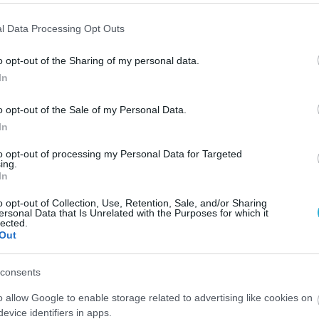
l Data Processing Opt Outs
Google News
και μάθετε πρώτοι όλες τις ειδήσει
o opt-out of the Sharing of my personal data.
In
o opt-out of the Sale of my Personal Data.
In
ΙΣΣΟΤΕΡA
to opt-out of processing my Personal Data for Targeted
ing.
In
o opt-out of Collection, Use, Retention, Sale, and/or Sharing
ersonal Data that Is Unrelated with the Purposes for which it
lected.
Out
consents
o allow Google to enable storage related to advertising like cookies on
evice identifiers in apps.