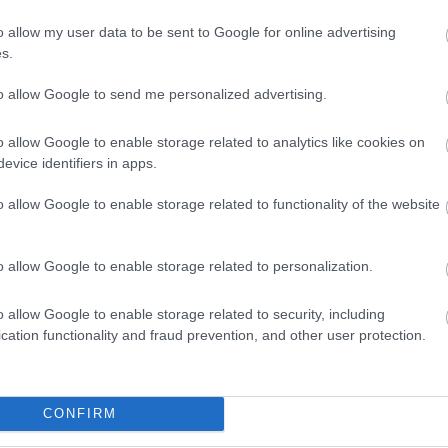
o allow my user data to be sent to Google for online advertising
s.
to allow Google to send me personalized advertising.
08.08.2026
o allow Google to enable storage related to analytics like cookies on
ν –
Οι τουρίστες «ψηφίζουν» Ελλάδα και με
evice identifiers in apps.
καλοκαίρι
o allow Google to enable storage related to functionality of the website
o allow Google to enable storage related to personalization.
o allow Google to enable storage related to security, including
cation functionality and fraud prevention, and other user protection.
CONFIRM