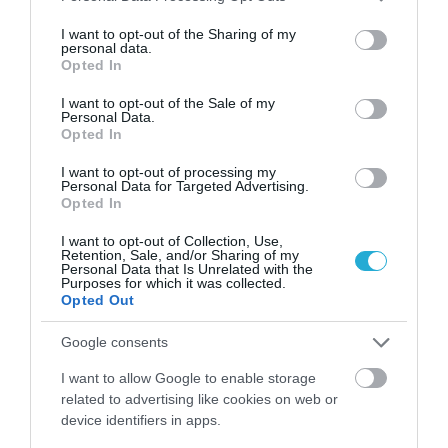
services and may gather and store information including but
not limited to your visit or usage behaviour. You may click to
I want to opt-out of the Sharing of my
personal data.
grant or deny consent to Google and its third-party tags to
Opted In
use your data for below specified purposes in below Google
consent section.
I want to opt-out of the Sale of my
Personal Data.
Opted In
I want to opt-out of processing my
Personal Data for Targeted Advertising.
Opted In
06.08.2026
Τα εύκολα «τεστ» για να δείτε αν τα αυγά
I want to opt-out of Collection, Use,
Retention, Sale, and/or Sharing of my
είναι φρέσκα
Personal Data that Is Unrelated with the
Purposes for which it was collected.
Opted Out
Google consents
I want to allow Google to enable storage
related to advertising like cookies on web or
device identifiers in apps.