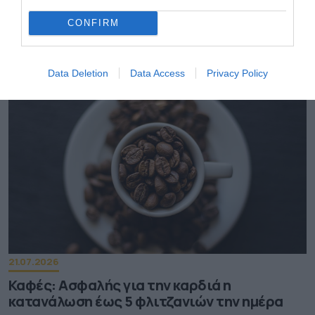
29.07.2026
CONFIRM
Πώς να προστατευτείτε από τη σαλμονέλα –
Οι συμβουλές του ΕΦΕΤ
Data Deletion
Data Access
Privacy Policy
21.07.2026
Καφές: Ασφαλής για την καρδιά η
κατανάλωση έως 5 φλιτζανιών την ημέρα