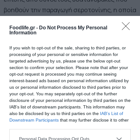
βοηθούν την παραγωγή σεροτονίνης, η οποία
ηρεμεί το νευρικό σύστημα, σταθεροποιεί τη
Foodlife.gr -
Do Not Process My Personal
διάθεση και μειώνει τα επίπεδα άγχους.
Information
If you wish to opt-out of the sale, sharing to third parties, or
Ακολουθήστε το
foodlife.gr στο Google
processing of your personal or sensitive information for
News
και μάθετε πρώτοι όλες τις ειδήσεις
targeted advertising by us, please use the below opt-out
section to confirm your selection. Please note that after your
opt-out request is processed you may continue seeing
interest-based ads based on personal information utilized by
TAGS:
ΑΓΧΟΣ
ΤΡΟΦΕΣ
us or personal information disclosed to third parties prior to
your opt-out. You may separately opt-out of the further
disclosure of your personal information by third parties on the
IAB’s list of downstream participants. This information may
ΠΕΡΙΣΣΟΤΕΡA
also be disclosed by us to third parties on the
IAB’s List of
Downstream Participants
that may further disclose it to other
third parties.
Please note that this website/app uses one or more Google
Personal Data Processing Opt Outs