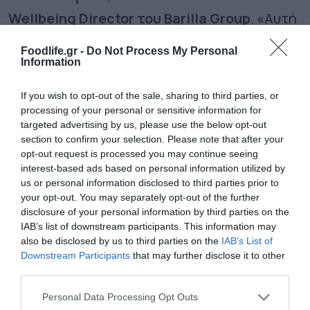
Wellbeing Director του Barilla Group
. «
Αυτή
η μελέτη αποτυπώνει με όμορφο τρόπο πώς
Foodlife.gr -
Do Not Process My Personal
Information
τα ζυμαρικά φέρνουν τους ανθρώπους κοντά,
δημιουργώντας στιγμές χαράς και
If you wish to opt-out of the sale, sharing to third parties, or
ουσιαστικής σύνδεσης».
processing of your personal or sensitive information for
targeted advertising by us, please use the below opt-out
section to confirm your selection. Please note that after your
Τα ευρήματα της μελέτης μάς καλούν να
opt-out request is processed you may continue seeing
δούμε τη διατροφή μέσα από ένα νέο, πιο
interest-based ads based on personal information utilized by
us or personal information disclosed to third parties prior to
ολιστικό πρίσμα, όχι απλώς ως μέσο
your opt-out. You may separately opt-out of the further
disclosure of your personal information by third parties on the
κάλυψης βιολογικών αναγκών, αλλά ως
IAB’s list of downstream participants. This information may
καταλύτη συναισθηματικής σύνδεσης και
also be disclosed by us to third parties on the
IAB’s List of
Downstream Participants
that may further disclose it to other
κοινωνικής αλληλεπίδρασης. Ένα πιάτο
third parties.
ζυμαρικά δεν είναι μόνο γεύμα, είναι μια
Please note that this website/app uses one or more Google
Personal Data Processing Opt Outs
services and may gather and store information including but