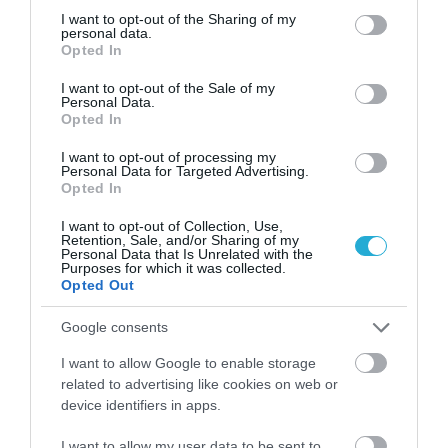
εμπειρία που θρέφει το σώμα και την ψυχή,
not limited to your visit or usage behaviour. You may click to
I want to opt-out of the Sharing of my
χαρίζοντας μικρές δόσεις καθημερινής
personal data.
grant or deny consent to Google and its third-party tags to
Opted In
use your data for below specified purposes in below Google
χαράς.
consent section.
I want to opt-out of the Sale of my
Personal Data.
Opted In
Ακολουθήστε το
foodlife.gr στο Google
I want to opt-out of processing my
News
και μάθετε πρώτοι όλες τις ειδήσεις
Personal Data for Targeted Advertising.
Opted In
I want to opt-out of Collection, Use,
Retention, Sale, and/or Sharing of my
TAGS:
ΖΥΜΑΡΙΚΑ
Personal Data that Is Unrelated with the
Purposes for which it was collected.
Opted Out
ΠΕΡΙΣΣΟΤΕΡA
Google consents
I want to allow Google to enable storage
related to advertising like cookies on web or
device identifiers in apps.
I want to allow my user data to be sent to