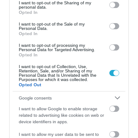
not limited to your visit or usage behaviour. You may click to
I want to opt-out of the Sharing of my
επιστημονικά τεκμηριωμένα διατροφικά
personal data.
grant or deny consent to Google and its third-party tags to
Opted In
χαρακτηριστικά.
use your data for below specified purposes in below Google
consent section.
I want to opt-out of the Sale of my
Personal Data.
Opted In
Ακολουθήστε το
foodlife.gr στο Google
News
και μάθετε πρώτοι όλες τις ειδήσεις
I want to opt-out of processing my
Personal Data for Targeted Advertising.
Opted In
I want to opt-out of Collection, Use,
TAGS:
ΜΑΚΒΕΛ – EURIMAC
Retention, Sale, and/or Sharing of my
Personal Data that Is Unrelated with the
Purposes for which it was collected.
Opted Out
ΠΕΡΙΣΣΟΤΕΡA
Google consents
I want to allow Google to enable storage
related to advertising like cookies on web or
device identifiers in apps.
I want to allow my user data to be sent to