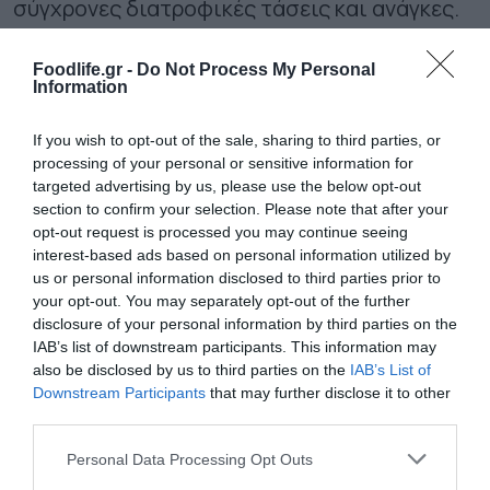
σύγχρονες διατροφικές τάσεις και ανάγκες.
Η πρωτοβουλία εντάσσεται σε μια
Foodlife.gr -
Do Not Process My Personal
συνολικότερη προσπάθεια επένδυσης στην
Information
έρευνα, στην ποιότητα των πρώτων υλών και
If you wish to opt-out of the sale, sharing to third parties, or
στη συνεχή βελτίωση των παραγωγικών
processing of your personal or sensitive information for
targeted advertising by us, please use the below opt-out
διαδικασιών.
section to confirm your selection. Please note that after your
opt-out request is processed you may continue seeing
Με τη συγκεκριμένη σειρά, η ΜΑΚΒΕΛ
interest-based ads based on personal information utilized by
us or personal information disclosed to third parties prior to
επιδιώκει
να αποδείξει ότι η καινοτομία
your opt-out. You may separately opt-out of the further
στον τομέα των τροφίμων όταν
disclosure of your personal information by third parties on the
IAB’s list of downstream participants. This information may
συνδυάζεται με την οργάνωση και τη
also be disclosed by us to third parties on the
IAB’s List of
γνώση
προσφέρει επιλογές που διατηρούν
Downstream Participants
that may further disclose it to other
third parties.
τη γευστική ταυτότητα των κλασικών
Please note that this website/app uses one or more Google
Personal Data Processing Opt Outs
προϊόντων, ενώ παράλληλα ενσωματώνει
services and may gather and store information including but