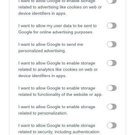
I want to allow Google to enable storage
related to advertising like cookies on web or
device identifiers in apps.
21.07.2026
I want to allow my user data to be sent to
Καφές: Ασφαλής για την καρδιά η
Google for online advertising purposes.
κατανάλωση έως 5 φλιτζανιών την ημέρα
I want to allow Google to send me
personalized advertising.
I want to allow Google to enable storage
related to analytics like cookies on web or
device identifiers in apps.
I want to allow Google to enable storage
related to functionality of the website or app.
I want to allow Google to enable storage
related to personalization.
20.07.2026
I want to allow Google to enable storage
related to security, including authentication
Αυτά είναι τα τρόφιμα που μας βοηθούν