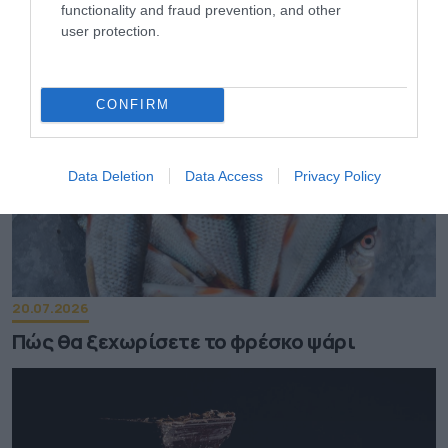
functionality and fraud prevention, and other
στις υψηλές θερμοκρασίες
user protection.
CONFIRM
Data Deletion
Data Access
Privacy Policy
20.07.2026
Πώς θα ξεχωρίσετε το φρέσκο ψάρι