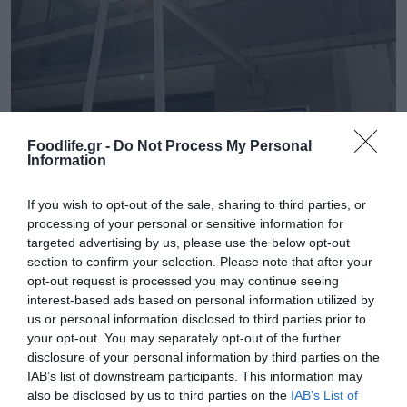
Foodlife.gr -
Do Not Process My Personal
Information
If you wish to opt-out of the sale, sharing to third parties, or
processing of your personal or sensitive information for
01.08.2026
targeted advertising by us, please use the below opt-out
Οι οδηγίες του ΕΟΔΥ για τον λαγοκέφαλο –
section to confirm your selection. Please note that after your
Τι να κάνετε μετά από δάγκωμα ή
opt-out request is processed you may continue seeing
κατανάλωση
interest-based ads based on personal information utilized by
us or personal information disclosed to third parties prior to
your opt-out. You may separately opt-out of the further
disclosure of your personal information by third parties on the
IAB’s list of downstream participants. This information may
also be disclosed by us to third parties on the
IAB’s List of