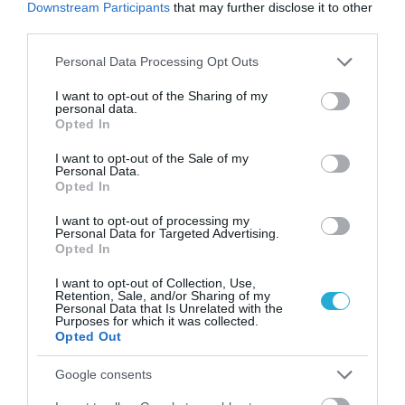
Downstream Participants
that may further disclose it to other
third parties.
Please note that this website/app uses one or more Google
Personal Data Processing Opt Outs
services and may gather and store information including but
not limited to your visit or usage behaviour. You may click to
I want to opt-out of the Sharing of my
personal data.
grant or deny consent to Google and its third-party tags to
Opted In
use your data for below specified purposes in below Google
consent section.
29.07.2026
I want to opt-out of the Sale of my
Personal Data.
Πώς να προστατευτείτε από τη σαλμονέλα –
Opted In
Οι συμβουλές του ΕΦΕΤ
I want to opt-out of processing my
Personal Data for Targeted Advertising.
Opted In
I want to opt-out of Collection, Use,
Retention, Sale, and/or Sharing of my
Personal Data that Is Unrelated with the
Purposes for which it was collected.
Opted Out
Google consents