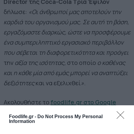
Director της Coca-Cola Τρία Έψιλον
δήλωσε:
«Οι άνθρωποί μας αποτελούν την
καρδιά του οργανισμού μας. Σε αυτή τη βάση,
εργαζόμαστε διαρκώς, ώστε να προσφέρουμε
ένα συμπεριληπτικό εργασιακό περιβάλλον
που σέβεται τη διαφορετικότητα και προάγει
την
αξία της ισότητας,
στο οποίο
ο καθένας
και η κάθε μία από εμάς μπορεί να αναπτύξει
δεξιότητες
και να εξελιχθεί
»
.
Ακολουθήστε το
foodlife.gr στο Google
News
και μάθετε πρώτοι όλες τις ειδήσεις
Foodlife.gr -
Do Not Process My Personal
Information