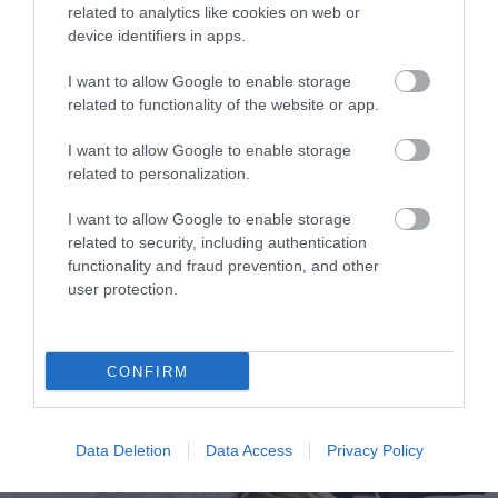
related to analytics like cookies on web or
device identifiers in apps.
I want to allow Google to enable storage
related to functionality of the website or app.
I want to allow Google to enable storage
related to personalization.
07.08.2026
I want to allow Google to enable storage
Κάρτα Αγρότη: Τι αλλάζει από τις 28
related to security, including authentication
Αυγούστου – Πώς θα ενεργοποιείται
functionality and fraud prevention, and other
user protection.
CONFIRM
Data Deletion
Data Access
Privacy Policy