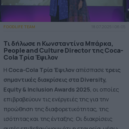
FOODLIFE TEAM
18.07.2025 | 06:05
Τι δήλωσε η Κωνσταντίνα Μπάρκα,
People and Culture Director της Coca-
Cola Τρία Έψιλον
Η
Coca-Cola Τρία Έψιλον
απέσπασε
τρεις
σημαντικές διακρίσεις
στα Diversity,
Equity & Inclusion Awards 2025
, οι οποίες
επιβραβεύουν τις ενέργειές της για την
προώθηση της διαφορετικότητας, της
ισότητας και της ένταξης. Οι διακρίσεις
αυτές επιβεβαιώνουν ότι η εταιρεία, μέσω