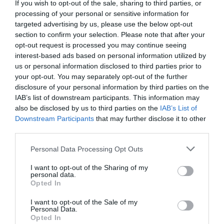
TAGS:
COCA - COLA ΤΡΙΑ ΕΨΙΛΟΝ
ΒΡΑΒΕΙΑ
If you wish to opt-out of the sale, sharing to third parties, or
processing of your personal or sensitive information for
targeted advertising by us, please use the below opt-out
section to confirm your selection. Please note that after your
ΠΕΡΙΣΣΟΤΕΡA
opt-out request is processed you may continue seeing
interest-based ads based on personal information utilized by
us or personal information disclosed to third parties prior to
your opt-out. You may separately opt-out of the further
disclosure of your personal information by third parties on the
IAB’s list of downstream participants. This information may
also be disclosed by us to third parties on the
IAB’s List of
Downstream Participants
that may further disclose it to other
third parties.
Please note that this website/app uses one or more Google
Personal Data Processing Opt Outs
services and may gather and store information including but
not limited to your visit or usage behaviour. You may click to
I want to opt-out of the Sharing of my
personal data.
grant or deny consent to Google and its third-party tags to
Opted In
use your data for below specified purposes in below Google
07.08.2026
consent section.
I want to opt-out of the Sale of my
Personal Data.
Πληθωρισμός: Μειώθηκε τον Ιούλιο στο
Opted In
3,4% – «Καίνε» οι τιμές στα κρέατα