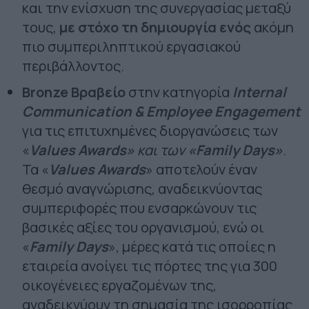
και την ενίσχυση της συνεργασίας μεταξύ
τους,
με στόχο τη δημιουργία ενός
ακόμη
πιο συμπεριληπτικού εργασιακού
περιβάλλοντος.
Bronze
Βραβείο
στην κατηγορία
Internal
Communication
&
Employee
Engagement
για τις επιτυχημένες διοργανώσεις των
«
Values
Awards
»
και των
«
Family
Days
»
.
Τα «
Values
Awards
» αποτελούν έναν
θεσμό αναγνώρισης, αναδεικνύοντας
συμπεριφορές που ενσαρκώνουν τις
βασικές αξίες του οργανισμού, ενώ οι
«
Family
Days
», μέρες κατά τις οποίες η
εταιρεία ανοίγει τις πόρτες της για 300
οικογένειες εργαζομένων της,
αναδεικνύουν τη σημασία της ισορροπίας