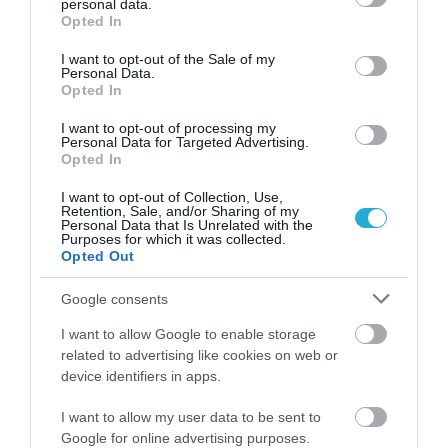
personal data.
grant or deny consent to Google and its third-party tags to
Opted In
use your data for below specified purposes in below Google
consent section.
I want to opt-out of the Sale of my
Personal Data.
Opted In
I want to opt-out of processing my
Personal Data for Targeted Advertising.
Opted In
I want to opt-out of Collection, Use,
01.03.2024
Retention, Sale, and/or Sharing of my
Personal Data that Is Unrelated with the
Worldline Greece: Αναδείχθηκε Fintech of
Purposes for which it was collected.
the Υear 2024 και τιμήθηκε με 6 βραβεία στα
Opted Out
Digital Finance Awards
Google consents
Με την κορυφαία διάκριση «Fintech της Χρονιάς 2024»
και ακόμη 5 σημαντικά βραβεία για τα προϊόντα και τις
I want to allow Google to enable storage
υπηρεσίες της τιμήθηκε η Worldline Greece
related to advertising like cookies on web or
device identifiers in apps.
I want to allow my user data to be sent to
Google for online advertising purposes.