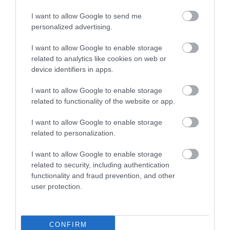
I want to allow Google to send me
personalized advertising.
I want to allow Google to enable storage
related to analytics like cookies on web or
device identifiers in apps.
09.01.2024
I want to allow Google to enable storage
Δώδεκα παραγωγικοί φορείς του Πειραιά
related to functionality of the website or app.
τίμησαν προσωπικότητες του επιχειρείν
Ανακηρύχθηκαν Επίτιμα μέλη του ΕΒΕΠ, ο ΥΠΕΞ Γιώργος
I want to allow Google to enable storage
Γεραπετρίτης, ο Ευάγγελος Μυτιληναίος, ο Χάρης
related to personalization.
Βαφειάς, ο Δημήτρης Θεοδοσίου, ο Δημήτρης Κούστας και
βραβεύτηκε το Enterprise Greece
I want to allow Google to enable storage
related to security, including authentication
functionality and fraud prevention, and other
user protection.
CONFIRM