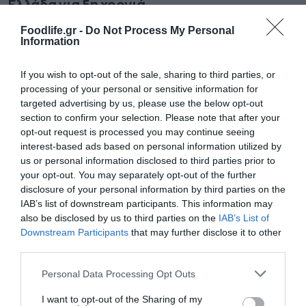
Ελλάδα για 5η χρονιά
Παράλληλα κατέλαβε τη δεύτερη θέση στην κατηγορία
Foodlife.gr -
Do Not Process My Personal
«Αγαπημένος Προορισμός για Ταξίδι του Μέλιτος»
Information
If you wish to opt-out of the sale, sharing to third parties, or
processing of your personal or sensitive information for
targeted advertising by us, please use the below opt-out
section to confirm your selection. Please note that after your
opt-out request is processed you may continue seeing
interest-based ads based on personal information utilized by
us or personal information disclosed to third parties prior to
your opt-out. You may separately opt-out of the further
disclosure of your personal information by third parties on the
IAB’s list of downstream participants. This information may
06.07.2024
also be disclosed by us to third parties on the
IAB’s List of
Νέα βράβευση για τα Τυριά Χώτος!
Downstream Participants
that may further disclose it to other
third parties.
Τα προϊόντα ΧΩΤΟΣ ΜΑΝΟΥΡΙ ΠΟΠ και ΧΩΤΟΣ ΜΑΝΟΥΡΙ
ΒΙΟΛΟΓΙΚΟ βραβεύτηκαν με Gold και Bronze βραβείο
Please note that this website/app uses one or more Google
Personal Data Processing Opt Outs
αντίστοιχα, στο μεγαλύτερο φεστιβάλ τυριών και
services and may gather and store information including but
γαλακτομικών προϊόντων στη Μεγάλη Βρετανία
not limited to your visit or usage behaviour. You may click to
I want to opt-out of the Sharing of my