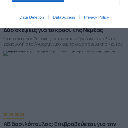
Data Deletion
Data Access
Privacy Policy
01.09.2023
Δύο σκέψεις για το κρασί της Νεμέας
Η αρχαία ρήση "η ισχύς εν τη ενώσει" βρίσκει απόλυτη
εφαρμογή στο Αγιωργήτικο και τα οινοποιεία της Νεμέας
19.06.2023
ΑΒ Βασιλόπουλος: Επιβραβεύεται για την