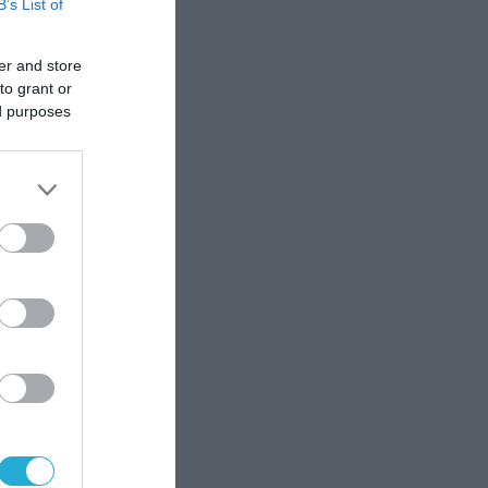
B’s List of
η
er and store
to grant or
ed purposes
η
Ice