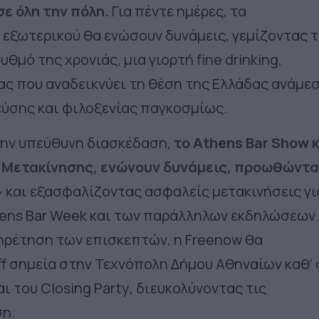
σε όλη την πόλη.
Για πέντε ημέρες, τα
 εξωτερικού θα ενώσουν δυνάμεις, γεμίζοντας 
υθμό της χρονιάς, μια γιορτή
fine drinking
,
ας που αναδεικνύει τη θέση της Ελλάδας ανάμε
ύσης και φιλοξενίας παγκοσμίως.
την υπεύθυνη διασκέδαση,
το
Athens Bar Show
κ
 Μετακίνησης,
ενώνουν δυνάμεις, προωθώντ
»
και εξασφαλίζοντας ασφαλείς μετακινήσεις γι
ens Bar Week
και των παράλληλων εκδηλώσεων.
πηρέτηση των επισκεπτών, η
Freenow
θα
ff
σημεία
στην Τεχνόπολη Δήμου Αθηναίων καθ’ 
αι του
Closing Party
, διευκολύνοντας τις
ση.