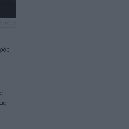
5 | 07:30
οράς
ς
ιας