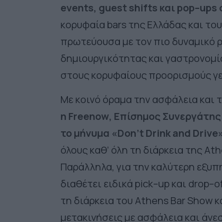
events
,
guest shifts
και
pop
–
ups
κορυφαία
bars
της Ελλάδας και του
πρωτεύουσα με τον πιο δυναμικό ρ
δημιουργικότητας και γαστρονομί
στους κορυφαίους προορισμούς γε
Με κοινό όραμα την ασφάλεια και 
η
Freenow
, Επίσημος Συνεργάτης
το μήνυμα «
Don
’
t Drink and Drive
όλους καθ’ όλη τη διάρκεια της
Ath
Παράλληλα, για την καλύτερη εξυ
διαθέτει ειδικά
pick
–
up
και
drop
–
o
τη διάρκεια του
Athens Bar Show
κ
μετακινήσεις με ασφάλεια και άνε