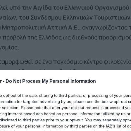
λεί
υπό την Αιγίδα του Ελληνικού Οργανισμού
ναίων, του Συνδέσμου Ελληνικών Τουριστικών
 Μητροπολιτική Αττική Α.Ε.,
αναγνωρίζοντας 
 προβολή της Ελλάδας ως διεθνούς προορισμο
νομίας.
εταμορφωθεί σε ένα παγκόσμιο κέντρο φιλοξενί
ατοντάδες εκθέτες, δεκάδες
στικές εμπειρίες.
Το
Athens Bar Show
ενώνει 
r -
Do Not Process My Personal Information
γελματίες του κλάδου, από
bartenders
και
brand
to opt-out of the sale, sharing to third parties, or processing of your per
τίες και δημιουργούς, αποτελώντας σημείο
formation for targeted advertising by us, please use the below opt-out s
r selection. Please note that after your opt-out request is processed y
ι έμπνευσης για ολόκληρη τη διεθνή κοινότητα
eing interest-based ads based on personal information utilized by us or
disclosed to third parties prior to your opt-out. You may separately opt-
ήμα προς ένα πιο υπεύθυνο και βιώσιμο μέλλον,
losure of your personal information by third parties on the IAB’s list of