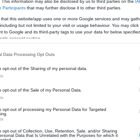
. This information may also be disclosed by us to third parties on the
IA
100% χωρίς πλαστικό μιας χρήσης
. Με τη χρήσ
Participants
that may further disclose it to other third parties.
ριών και με πρακτικές που μειώνουν το
 that this website/app uses one or more Google services and may gath
hens Bar Show
αποδεικνύει πως η
including but not limited to your visit or usage behaviour. You may click 
 to Google and its third-party tags to use your data for below specifi
ο σεβασμός στο περιβάλλον μπορούν να
ogle consent section.
l Data Processing Opt Outs
τητα και ποιότητα συμβάλλουν ουσιαστικά οι
o opt-out of the Sharing of my personal data.
ιοργάνωση: τα
γυάλινα ποτήρια υψηλής
In
θέσιμα στους εκθέτες για τις γευστικές δοκιμές,
o opt-out of the Sale of my Personal Data.
ng
της έκθεσης,
η
Winterhalter
υποστηρίζει τη
In
κό περιβάλλον
, παρέχοντας επαγγελματικά
to opt-out of processing my Personal Data for Targeted
ing.
με τεχνολογίες χαμηλής κατανάλωσης πόρων,
In
ανώτερης ποιότητας
που συμβάλλει στη
o opt-out of Collection, Use, Retention, Sale, and/or Sharing
ersonal Data that Is Unrelated with the Purposes for which it
 συνεργασία με τη
Βίκος, Επίσημο Χορηγό
lected.