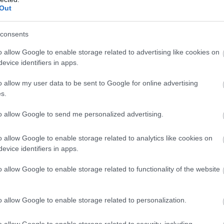
Out
έπτες εύκολη πρόσβαση σε φυσικό μεταλλικό ν
ύθυνης και ποιοτικής φιλοξενίας. Όλοι μαζί,
consents
τη δημιουργικότητα, τη βιωσιμότητα και την ου
o allow Google to enable storage related to advertising like cookies on
evice identifiers in apps.
00
bar events
,
guest
o allow my user data to be sent to Google for online advertising
s.
ε όλη την πόλη
to allow Google to send me personalized advertising.
εκινά εορταστικά
τη Δευτέρα 3 Νοεμβρίου με
o allow Google to enable storage related to analytics like cookies on
s Bar Show x METAXA
στο Κέντρο Αθηνών, μια
evice identifiers in apps.
υ Απέργη,
προσφέροντας ελεύθερη είσοδο και έ
o allow Google to enable storage related to functionality of the website
o allow Google to enable storage related to personalization.
ι να εγκαινιάσει την επετειακή εβδομάδα
με
μό καλωσόρισμα με έντονο
local
στοιχείο στην
o allow Google to enable storage related to security, including