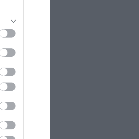
ερό,
σία
να