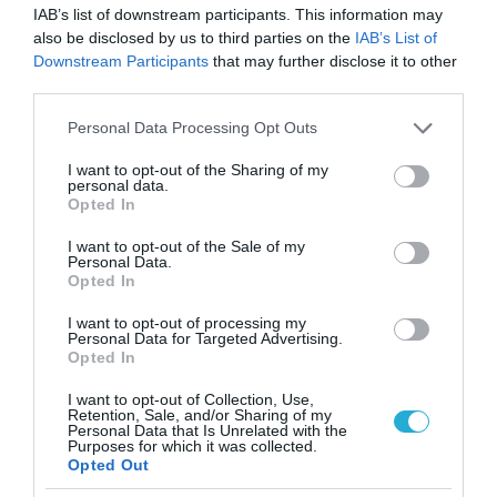
IAB’s list of downstream participants. This information may
07.08.2026
also be disclosed by us to third parties on the
IAB’s List of
Παγκόσμια Ημέρα Μπύρας: Η ιστορία της
Downstream Participants
that may further disclose it to other
third parties.
μπύρας σε ένα ποτήρι
Please note that this website/app uses one or more Google
Personal Data Processing Opt Outs
services and may gather and store information including but
not limited to your visit or usage behaviour. You may click to
I want to opt-out of the Sharing of my
personal data.
grant or deny consent to Google and its third-party tags to
Opted In
use your data for below specified purposes in below Google
consent section.
I want to opt-out of the Sale of my
Personal Data.
Opted In
I want to opt-out of processing my
Personal Data for Targeted Advertising.
Opted In
I want to opt-out of Collection, Use,
03.08.2026
Retention, Sale, and/or Sharing of my
Personal Data that Is Unrelated with the
Το «τρικ» για να γεμίσετε εύκολα τις
Purposes for which it was collected.
Opted Out
παγοθήκες με νερό