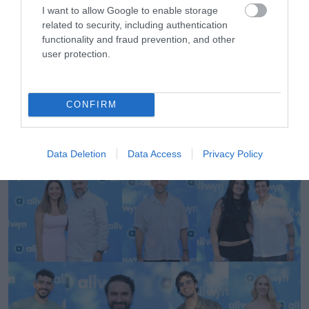
I want to allow Google to enable storage
related to security, including authentication
functionality and fraud prevention, and other
user protection.
CONFIRM
01.08.2026
Οι πολιτιστικές εκδηλώσεις του Αυγούστου
υπό την αιγίδα του ΕΟΤ
Data Deletion
Data Access
Privacy Policy