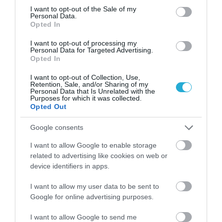
consent section.
I want to opt-out of the Sale of my
Personal Data.
Opted In
I want to opt-out of processing my
Personal Data for Targeted Advertising.
Opted In
I want to opt-out of Collection, Use,
Retention, Sale, and/or Sharing of my
Personal Data that Is Unrelated with the
Purposes for which it was collected.
Opted Out
09.05.2022
Google consents
Πώς επηρεάζει η παχυσαρκία την υγεία της
καρδιάς των παιδιών κάτω των 6 ετών
I want to allow Google to enable storage
Οι σοβαρές επιπτώσεις του υπερβολικού βάρους στην
related to advertising like cookies on web or
υγεία των νηπίων
device identifiers in apps.
I want to allow my user data to be sent to
Google for online advertising purposes.
I want to allow Google to send me