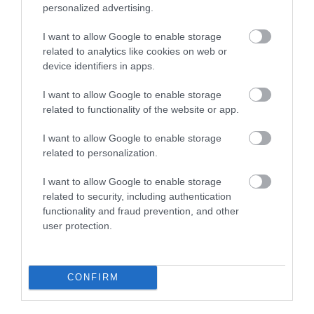
personalized advertising.
I want to allow Google to enable storage
related to analytics like cookies on web or
device identifiers in apps.
13.02.2022
I want to allow Google to enable storage
related to functionality of the website or app.
Έρευνα της διαΝΕΟσις: Το μεγάλο πρόβλημα
της παχυσαρκίας στην Ελλάδα και οι
I want to allow Google to enable storage
συνέπειές της
related to personalization.
Το 63% των Ελλήνων ηλικίας άνω των 18 είναι υπέρβαροι
I want to allow Google to enable storage
ή παχύσαρκοι.
related to security, including authentication
functionality and fraud prevention, and other
user protection.
CONFIRM