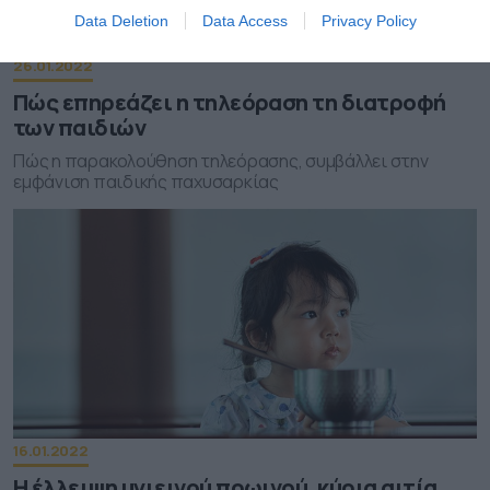
Data Deletion
Data Access
Privacy Policy
26.01.2022
Πώς επηρεάζει η τηλεόραση τη διατροφή
των παιδιών
Πώς η παρακολούθηση τηλεόρασης, συμβάλλει στην
εμφάνιση παιδικής παχυσαρκίας
16.01.2022
Η έλλειψη υγιεινού πρωινού, κύρια αιτία