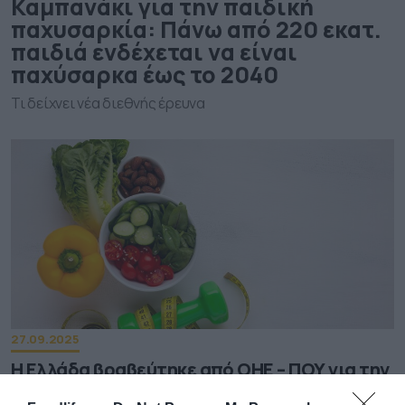
Καμπανάκι για την παιδική
παχυσαρκία: Πάνω από 220 εκατ.
παιδιά ενδέχεται να είναι
παχύσαρκα έως το 2040
Τι δείχνει νέα διεθνής έρευνα
27.09.2025
Η Ελλάδα βραβεύτηκε από ΟΗΕ – ΠΟΥ για την
πρόληψη των χρονίων νοσημάτων και της