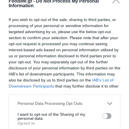
παιδικής παχυσαρκίας
Foodlife.gr -
Do Not Process My Personal
Information
Ήταν μάλιστα ανάμεσα στις λίγες υποψήφιες χώρες
παγκοσμίως που διεκδίκησαν τη διάκριση
If you wish to opt-out of the sale, sharing to third parties, or
processing of your personal or sensitive information for
targeted advertising by us, please use the below opt-out
section to confirm your selection. Please note that after your
opt-out request is processed you may continue seeing
interest-based ads based on personal information utilized by
us or personal information disclosed to third parties prior to
your opt-out. You may separately opt-out of the further
disclosure of your personal information by third parties on the
IAB’s list of downstream participants. This information may
also be disclosed by us to third parties on the
IAB’s List of
Downstream Participants
that may further disclose it to other
14.10.2024
third parties.
«Μεγάλη Γιορτή» για την άσκηση και τη
διατροφή από το Υπουργείο Υγείας και τη
Please note that this website/app uses one or more Google
Personal Data Processing Opt Outs
services and may gather and store information including but
UNICEF
not limited to your visit or usage behaviour. You may click to
I want to opt-out of the Sharing of my
«Η παιδική παχυσαρκία επηρεάζει περισσότερα από 1
personal data.
grant or deny consent to Google and its third-party tags to
Opted In
στα 3 παιδιά στην Ελλάδα»
use your data for below specified purposes in below Google