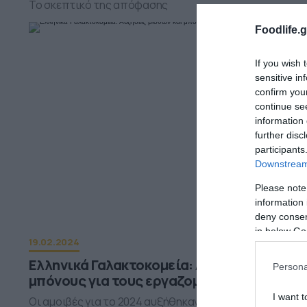
Το σκεπτικό της απόφασης
Foodlife.g
If you wish 
sensitive in
confirm you
continue se
information 
further disc
participants
Downstream 
Please note
information 
deny consent
in below Go
19.02.2024
Ελληνικά Γαλακτοκομεία: Αυξήσεις μισθών
Persona
μπόνους για τους εργαζομένους της
I want t
Οι αμοιβές για το 2024 αυξήθηκαν σε ποσοστό 5,7% εν