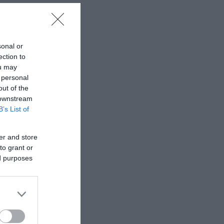
sonal or
ection to
ou may
 personal
out of the
 downstream
B’s List of
er and store
to grant or
ed purposes
ά η
αλούμι