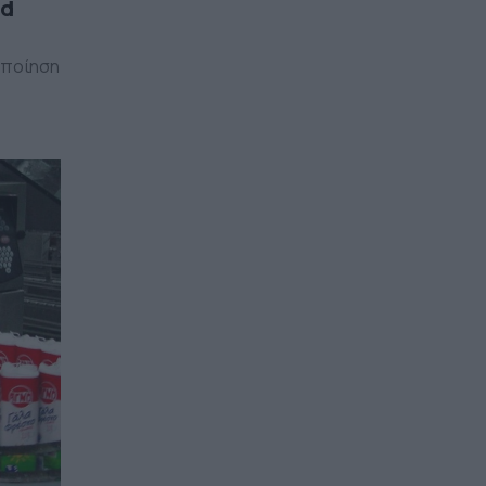
od
τοποίηση