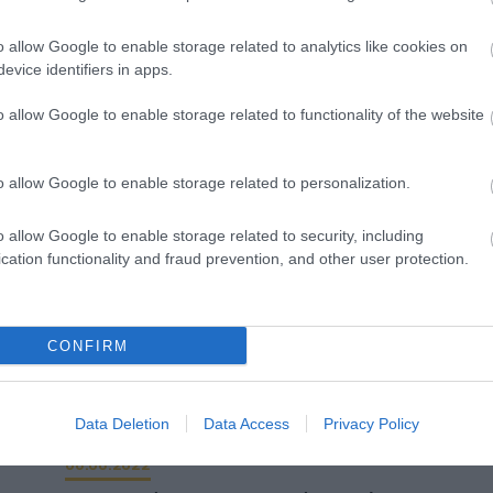
Οι επενδύσεις της εταιρείας στα Βαλκάνια έχουν στό
διεύρυνση της δραστηριότητας της εταιρείας και το
 που
o allow Google to enable storage related to analytics like cookies on
εμπλουτισμό του χαρτοφυλακίου της
ματα
evice identifiers in apps.
o allow Google to enable storage related to functionality of the website
o allow Google to enable storage related to personalization.
o allow Google to enable storage related to security, including
cation functionality and fraud prevention, and other user protection.
CONFIRM
Data Deletion
Data Access
Privacy Policy
08.08.2022