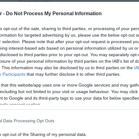
Η ανακοίνωση
r -
Do Not Process My Personal Information
to opt-out of the sale, sharing to third parties, or processing of your per
formation for targeted advertising by us, please use the below opt-out s
r selection. Please note that after your opt-out request is processed y
eing interest-based ads based on personal information utilized by us or
disclosed to third parties prior to your opt-out. You may separately opt-
losure of your personal information by third parties on the IAB’s list of
. This information may also be disclosed by us to third parties on the
IA
Participants
that may further disclose it to other third parties.
 that this website/app uses one or more Google services and may gath
including but not limited to your visit or usage behaviour. You may click 
 to Google and its third-party tags to use your data for below specifi
ogle consent section.
20.01.2023
 και
«Ελληνικά Γαλακτοκομεία»: Πώς προχωρ
l Data Processing Opt Outs
ανάπτυξή της στην Κύπρο
o opt-out of the Sharing of my personal data.
ώ το
Το νέο εργοστασίο στην Κύπρο και η επένδυση στο χ