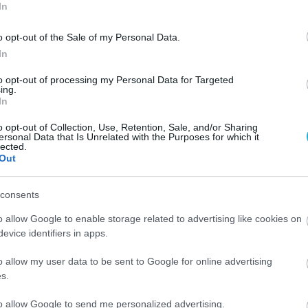
In
o opt-out of the Sale of my Personal Data.
In
to opt-out of processing my Personal Data for Targeted
ing.
In
o opt-out of Collection, Use, Retention, Sale, and/or Sharing
ersonal Data that Is Unrelated with the Purposes for which it
lected.
Out
consents
o allow Google to enable storage related to advertising like cookies on
evice identifiers in apps.
03.09.2022
o allow my user data to be sent to Google for online advertising
s.
Ελληνικά Γαλακτοκομεία: Στόχος η επέκ
κά
στη βουλγαρική αγορά και τα Βαλκάνια
to allow Google to send me personalized advertising.