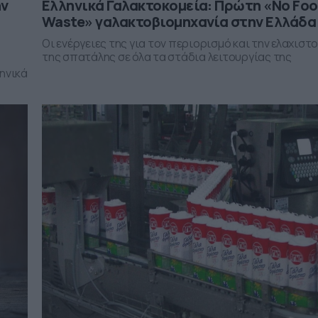
ην
Ελληνικά Γαλακτοκομεία: Πρώτη «Nο Fo
Waste» γαλακτοβιομηχανία στην Ελλάδα
Οι ενέργειες της για τον περιορισμό και την ελαχισ
της σπατάλης σε όλα τα στάδια λειτουργίας της
ηνικά