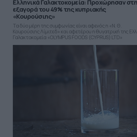
Ελληνικά Γαλακτοκομεία: Προχώρησαν στ
εξαγορά του 49% της κυπριακής
«Κουρούσιης»
Τα δύο μέρη της συμφωνίας είναι αφενός η «Ν. Θ.
Κουρούσιης Λίμιτεδ» και αφετέρου η θυγατρική της Ελλ
Γαλακτοκομεία «OLYMPUS FOODS (CYPRUS) LTD»