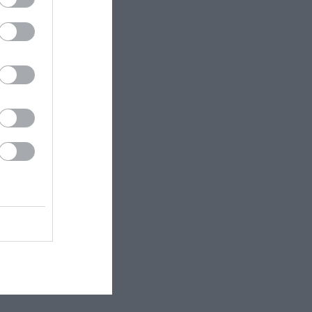
χο τη
ν