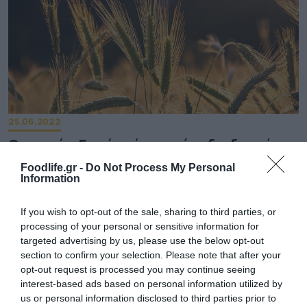
25.06.2022
Ουκρανία: Γιατί η εύρεση νέας διαδρομής
για τις εξαγωγές σιτηρών είναι δύσκολη
Foodlife.gr -
Do Not Process My Personal
υπόθεση
Information
Ο αποκλεισμός των εξαγωγών μέσω της Μαύρης
Θάλασσας από τη Ρωσία έχει διογκώσει το παγκόσμιο
If you wish to opt-out of the sale, sharing to third parties, or
κόστος των σιτηρών, έχει προκαλέσει τον φόβο πείνας σε
processing of your personal or sensitive information for
ορισμένες χώρες και έχει σίγουρα διογκώσει το
targeted advertising by us, please use the below opt-out
επισιτιστικό πρόβλημα. Ταυτόχρονα όμως, έχει γεννήσει
section to confirm your selection. Please note that after your
την ανάγκη για νέες διαδρομές για τις εξαγωγές σιτηρών
opt-out request is processed you may continue seeing
της Ουκρανίας. Γιατί δεν επαρκούν οι νέες διαδρομές για
interest-based ads based on personal information utilized by
[…]
us or personal information disclosed to third parties prior to