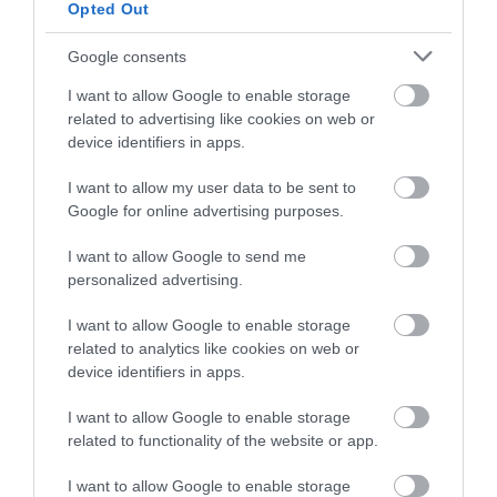
Opted Out
28.05.2022
Google consents
Η Ρωσία θέλει να εξαγάγει 50 εκατ. τόνους
I want to allow Google to enable storage
δημητριακών το επόμενο διάστημα
related to advertising like cookies on web or
device identifiers in apps.
Η Ρωσία εκτιμά πως η σοδειά του 2022 θα ανέρχεται σε
130 εκατ. τόνους
I want to allow my user data to be sent to
Google for online advertising purposes.
I want to allow Google to send me
personalized advertising.
I want to allow Google to enable storage
related to analytics like cookies on web or
device identifiers in apps.
I want to allow Google to enable storage
related to functionality of the website or app.
20.05.2022
Ζελένσκι – Τζόνσον : Τι συζήτησαν για τις
I want to allow Google to enable storage