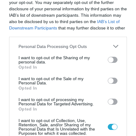
your opt-out. You may separately opt-out of the further
disclosure of your personal information by third parties on the
IAB’s list of downstream participants. This information may
also be disclosed by us to third parties on the
IAB’s List of
Downstream Participants
that may further disclose it to other
third parties.
22.06.2022
Please note that this website/app uses one or more Google
Ουκρανία: Αυξάνονται οι εξαγωγές σιτηρών
Personal Data Processing Opt Outs
services and may gather and store information including but
– Αναμένεται να αγγίξουν τους 2 εκατ.
not limited to your visit or usage behaviour. You may click to
I want to opt-out of the Sharing of my
τόνους τον Ιούνιο
personal data.
grant or deny consent to Google and its third-party tags to
Opted In
Εκατομμύρια τόνοι σιτηρών είναι εγκλωβισμένοι στην
use your data for below specified purposes in below Google
Ουκρανία από την έναρξη του πολέμου
consent section.
I want to opt-out of the Sale of my
Personal Data.
Opted In
I want to opt-out of processing my
Personal Data for Targeted Advertising.
Opted In
I want to opt-out of Collection, Use,
Retention, Sale, and/or Sharing of my
Personal Data that Is Unrelated with the
Purposes for which it was collected.