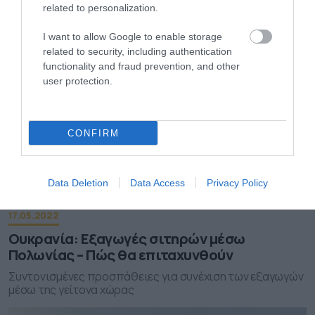
εξαγωγές σιτηρών της Ουκρανίας
related to personalization.
Οι δύο ηγέτες εξέτασαν το άνοιγμα θαλάσσιων και
I want to allow Google to enable storage
χερσαίων οδών εφοδιασμού
related to security, including authentication
functionality and fraud prevention, and other
user protection.
CONFIRM
Data Deletion
Data Access
Privacy Policy
17.05.2022
Ουκρανία: Εξαγωγές σιτηρών μέσω
Πολωνίας – Πώς θα επιταχυνθούν
Συντονισμένες προσπάθειες για συνέχιση των εξαγωγών
μέσω της γείτονα χώρας