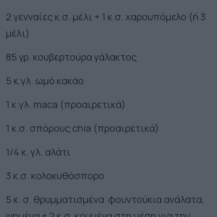
2 γενναίες κ.σ. μέλι + 1 κ.σ. χαρουπόμελο (ή 3
μέλι)
85 γρ. κουβερτούρα γάλακτος
5 κ.γλ. ωμό κακάο
1 κ.γλ. maca (προαιρετικά)
1 κ.σ. σπόρους chia (προαιρετικά)
1/4 κ. γλ. αλάτι
3 κ.σ. κολοκυθόσπορο
5 κ. σ. θρυμματισμένα φουντούκια ανάλατα,
ψημένα + 2 κ.σ. κομμένα στη μέση για την