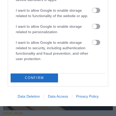
I want to allow Google to enable storage
related to functionality of the website or app.
30.07.2026
I want to allow Google to enable storage
Συνταγή: Πώς θα φτιάξετε σπιτικό New York
related to personalization.
cheesecake
I want to allow Google to enable storage
related to security, including authentication
functionality and fraud prevention, and other
user protection.
CONFIRM
Data Deletion
Data Access
Privacy Policy
29.07.2026