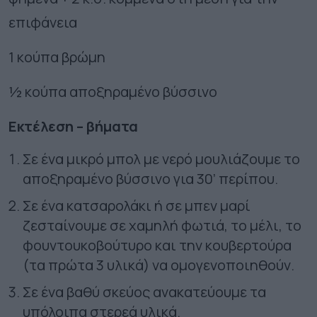
επιφάνεια
1 κούπα βρώμη
½ κούπα αποξηραμένο βύσσινο
Εκτέλεση – βήματα
Σε ένα μικρό μπολ με νερό μουλιάζουμε το
αποξηραμένο βύσσινο για 30’ περίπου.
Σε ένα κατσαρολάκι ή σε μπεν μαρί
ζεσταίνουμε σε χαμηλή φωτιά, το μέλι, το
φουντουκοβούτυρο και την κουβερτούρα
(τα πρώτα 3 υλικά) να ομογενοποιηθούν.
Σε ένα βαθύ σκεύος ανακατεύουμε τα
υπόλοιπα στερεά υλικά.