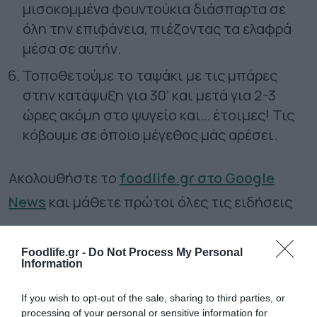
μισοκομμένα φουντούκια διάσπαρτα σε
όλη την επιφάνεια, πιέζοντας τα ελαφρά
μέσα σε αυτήν.
Τοποθετούμε το ταψάκι με τις μπάρες
στην κατάψυξη για 30’ και μετά για 2-3
ώρες ακόμη στο ψυγείο και… έτοιμες! Τις
κόβουμε σε όποιο μέγεθος μάς αρέσει.
Ακολουθήστε το
foodlife.gr στο Google
News
και μάθετε πρώτοι όλες τις ειδήσεις
Foodlife.gr -
Do Not Process My Personal
TAGS:
ΜΠΑΡΕΣ ΜΕ ΒΥΣΣΙΝΟ
Information
If you wish to opt-out of the sale, sharing to third parties, or
ΠΕΡΙΣΣΟΤΕΡA
processing of your personal or sensitive information for