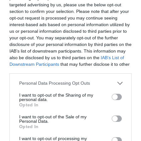
targeted advertising by us, please use the below opt-out
section to confirm your selection. Please note that after your
opt-out request is processed you may continue seeing
interest-based ads based on personal information utilized by
us or personal information disclosed to third parties prior to
your opt-out. You may separately opt-out of the further
disclosure of your personal information by third parties on the
IAB’s list of downstream participants. This information may
also be disclosed by us to third parties on the
IAB’s List of
Downstream Participants
that may further disclose it to other
third parties.
Please note that this website/app uses one or more Google
Personal Data Processing Opt Outs
services and may gather and store information including but
02.08.2026
not limited to your visit or usage behaviour. You may click to
I want to opt-out of the Sharing of my
personal data.
grant or deny consent to Google and its third-party tags to
Πώς θα φτιάξετε σπιτικά ζελεδάκια χωρίς
Opted In
use your data for below specified purposes in below Google
ζάχαρη με 2 μόνο υλικά
consent section.
I want to opt-out of the Sale of my
Personal Data.
Opted In
I want to opt-out of processing my