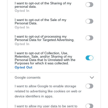
not limited to your visit or usage behaviour. You may click to
I want to opt-out of the Sharing of my
personal data.
grant or deny consent to Google and its third-party tags to
Opted In
use your data for below specified purposes in below Google
01.08.2026
consent section.
I want to opt-out of the Sale of my
Συνταγή: Καλοκαιρινή σαλάτα με τοματίνια,
Personal Data.
Opted In
φρέσκια μοτσαρέλα και πέστο βασιλικού
I want to opt-out of processing my
Personal Data for Targeted Advertising.
Opted In
I want to opt-out of Collection, Use,
Retention, Sale, and/or Sharing of my
Personal Data that Is Unrelated with the
Purposes for which it was collected.
Opted Out
Google consents
I want to allow Google to enable storage
related to advertising like cookies on web or
device identifiers in apps.
30.07.2026
Συνταγή: Πώς θα φτιάξετε σπιτικό New York
I want to allow my user data to be sent to