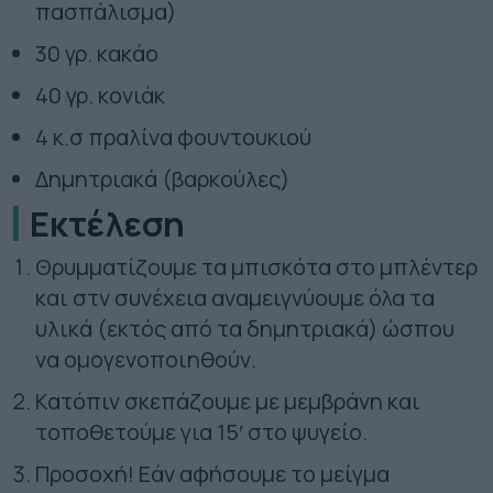
πασπάλισμα)
30 γρ. κακάο
40 γρ. κονιάκ
4 κ.σ πραλίνα φουντουκιού
Δημητριακά (βαρκούλες)
Εκτέλεση
Θρυμματίζουμε τα μπισκότα στο μπλέντερ
και στν συνέχεια αναμειγνύουμε όλα τα
υλικά (εκτός από τα δημητριακά) ώσπου
να ομογενοποιηθούν.
Κατόπιν σκεπάζουμε με μεμβράνη και
τοποθετούμε για 15′ στο ψυγείο.
Προσοχή! Εάν αφήσουμε το μείγμα