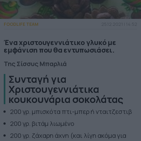
FOODLIFE TEAM
25.12.2021 | 14:52
Ένα χριστουγεννιάτικο γλυκό με
εμφάνιση που θα εντυπωσιάσει.
Της Σίσσυς Μπαρλιά
Συνταγή για
Χριστουγεννιάτικα
κουκουνάρια σοκολάτας
200 γρ. μπισκότα πτι-μπερ ή νταιτζεστιβ
200 γρ. βιτάμ λιωμένο
200 γρ. ζάχαρη άχνη (και λίγη ακόμα για