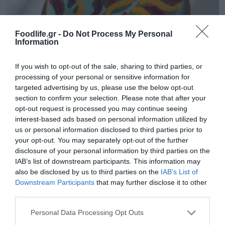
Foodlife.gr -
Do Not Process My Personal
Information
If you wish to opt-out of the sale, sharing to third parties, or
processing of your personal or sensitive information for
02.08.2026
targeted advertising by us, please use the below opt-out
section to confirm your selection. Please note that after your
Πώς θα φτιάξετε σπιτικά ζελεδάκια χωρίς
opt-out request is processed you may continue seeing
ζάχαρη με 2 μόνο υλικά
interest-based ads based on personal information utilized by
us or personal information disclosed to third parties prior to
your opt-out. You may separately opt-out of the further
disclosure of your personal information by third parties on the
IAB’s list of downstream participants. This information may
also be disclosed by us to third parties on the
IAB’s List of
Downstream Participants
that may further disclose it to other
third parties.
Please note that this website/app uses one or more Google
Personal Data Processing Opt Outs
services and may gather and store information including but