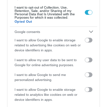
31.07.2026
I want to opt-out of Collection, Use,
Retention, Sale, and/or Sharing of my
Θερινές εκπτώσεις: Τι δείχνει το «ταμείο»
Personal Data that Is Unrelated with the
Purposes for which it was collected.
του πρώτου μήνα
Opted Out
Google consents
I want to allow Google to enable storage
related to advertising like cookies on web or
device identifiers in apps.
I want to allow my user data to be sent to
Google for online advertising purposes.
I want to allow Google to send me
personalized advertising.
30.07.2026
I want to allow Google to enable storage
Public Group: Πωλήσεις άνω των 500 εκατ.
related to analytics like cookies on web or
device identifiers in apps.
ευρώ το 2025