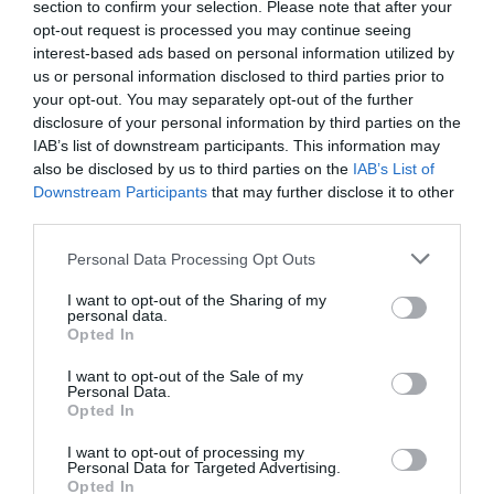
section to confirm your selection. Please note that after your
opt-out request is processed you may continue seeing
interest-based ads based on personal information utilized by
us or personal information disclosed to third parties prior to
your opt-out. You may separately opt-out of the further
01.08.2026
disclosure of your personal information by third parties on the
Λιανεμπόριο: Οι «κερδισμένοι» των
IAB’s list of downstream participants. This information may
also be disclosed by us to third parties on the
IAB’s List of
πωλήσεων πριν από την έναρξη του
Downstream Participants
that may further disclose it to other
καλοκαιριού
third parties.
Please note that this website/app uses one or more Google
Personal Data Processing Opt Outs
services and may gather and store information including but
not limited to your visit or usage behaviour. You may click to
I want to opt-out of the Sharing of my
personal data.
grant or deny consent to Google and its third-party tags to
Opted In
use your data for below specified purposes in below Google
consent section.
I want to opt-out of the Sale of my
Personal Data.
Opted In
I want to opt-out of processing my
Personal Data for Targeted Advertising.
Opted In