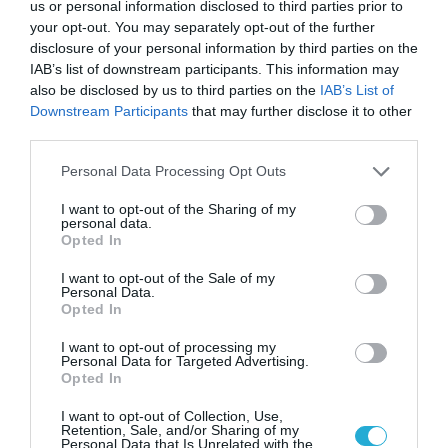
us or personal information disclosed to third parties prior to
your opt-out. You may separately opt-out of the further
disclosure of your personal information by third parties on the
07.08.2026
IAB’s list of downstream participants. This information may
also be disclosed by us to third parties on the
IAB’s List of
Πληθωρισμός: Μειώθηκε τον Ιούλιο στο
Downstream Participants
that may further disclose it to other
3,4% – «Καίνε» οι τιμές στα κρέατα
third parties.
Please note that this website/app uses one or more Google
Personal Data Processing Opt Outs
services and may gather and store information including but
not limited to your visit or usage behaviour. You may click to
I want to opt-out of the Sharing of my
personal data.
grant or deny consent to Google and its third-party tags to
Opted In
use your data for below specified purposes in below Google
consent section.
I want to opt-out of the Sale of my
Personal Data.
Opted In
I want to opt-out of processing my
Personal Data for Targeted Advertising.
Opted In
07.08.2026
I want to opt-out of Collection, Use,
Retention, Sale, and/or Sharing of my
Κάρτα Αγρότη: Τι αλλάζει από τις 28
Personal Data that Is Unrelated with the