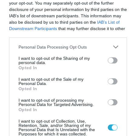
your opt-out. You may separately opt-out of the further
disclosure of your personal information by third parties on the
IAB’s list of downstream participants. This information may
also be disclosed by us to third parties on the
IAB’s List of
Downstream Participants
that may further disclose it to other
third parties.
Please note that this website/app uses one or more Google
Personal Data Processing Opt Outs
services and may gather and store information including but
not limited to your visit or usage behaviour. You may click to
I want to opt-out of the Sharing of my
personal data.
grant or deny consent to Google and its third-party tags to
Opted In
use your data for below specified purposes in below Google
consent section.
I want to opt-out of the Sale of my
04.08.2026
Personal Data.
Opted In
Σκλαβενίτης: Άνοιξε νέο κατάστημα στη
Σάμο
I want to opt-out of processing my
Personal Data for Targeted Advertising.
Opted In
I want to opt-out of Collection, Use,
Retention, Sale, and/or Sharing of my
Personal Data that Is Unrelated with the
Purposes for which it was collected.