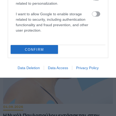
related to personalization.
I want to allow Google to enable storage
04.08.2026
related to security, including authentication
Latina: Η μπίρα που αλλάζει τον ρυθμό του
functionality and fraud prevention, and other
user protection.
καλοκαιριού
CONFIRM
Data Deletion
Data Access
Privacy Policy
04.08.2026
Η Νικόλ Παυλοπούλου εντάσσεται στην