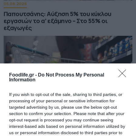
05.08.2026
Παπουτσάνης: Αύξηση 5% του κύκλου
εργασιών το α’ εξάμηνο – Στο 55% οι
εξαγωγές
Foodlife.gr -
Do Not Process My Personal
Information
If you wish to opt-out of the sale, sharing to third parties, or
processing of your personal or sensitive information for
targeted advertising by us, please use the below opt-out
section to confirm your selection. Please note that after your
04.08.2026
opt-out request is processed you may continue seeing
ΙΕΛΚΑ: Σε ποια προϊόντα αυξήθηκαν και πού
interest-based ads based on personal information utilized by
μειώθηκαν οι τιμές στα σούπερ μάρκετ
us or personal information disclosed to third parties prior to