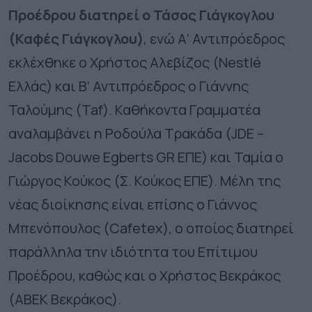
Προέδρου διατηρεί ο Τάσος Γιάγκογλου
(Καφές Γιάγκογλου)
, ενώ Α’ Αντιπρόεδρος
εκλέχθηκε ο Χρήστος Αλεβίζος (Nestlé
Ελλάς) και Β’ Αντιπρόεδρος ο Γιάννης
Ταλούμης (Taf). Καθήκοντα Γραμματέα
αναλαμβάνει η Ροδούλα Τρακάδα (JDE –
Jacobs Douwe Egberts GR ΕΠΕ) και Ταμία ο
Γιώργος Κούκος (Σ. Κούκος ΕΠΕ). Μέλη της
νέας διοίκησης είναι επίσης ο Γιάννος
Μπενόπουλος (Cafetex), ο οποίος διατηρεί
παράλληλα την ιδιότητα του Επίτιμου
Προέδρου, καθώς και ο Χρήστος Βεκράκος
(ABEK Βεκράκος).