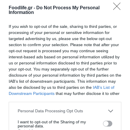
News
και μάθετε πρώτοι όλες τις ειδήσεις
Foodlife.gr -
Do Not Process My Personal
Information
TAGS:
ΕΛΛΗΝΙΚΗ ΕΝΩΣΗ ΚΑΦΕ
If you wish to opt-out of the sale, sharing to third parties, or
processing of your personal or sensitive information for
targeted advertising by us, please use the below opt-out
ΠΕΡΙΣΣΟΤΕΡA
section to confirm your selection. Please note that after your
opt-out request is processed you may continue seeing
interest-based ads based on personal information utilized by
us or personal information disclosed to third parties prior to
your opt-out. You may separately opt-out of the further
disclosure of your personal information by third parties on the
IAB’s list of downstream participants. This information may
also be disclosed by us to third parties on the
IAB’s List of
Downstream Participants
that may further disclose it to other
third parties.
Please note that this website/app uses one or more Google
Personal Data Processing Opt Outs
services and may gather and store information including but
not limited to your visit or usage behaviour. You may click to
I want to opt-out of the Sharing of my
personal data.
grant or deny consent to Google and its third-party tags to