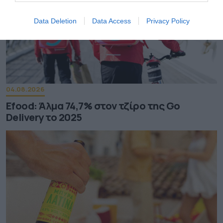
Data Deletion
Data Access
Privacy Policy
04.08.2026
Efood: Άλμα 74,7% στον τζίρο της Go
Delivery το 2025