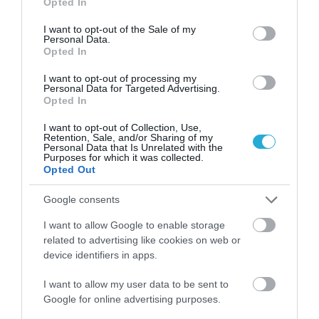
Opted In
use your data for below specified purposes in below Google
05.08.2026
consent section.
I want to opt-out of the Sale of my
Παπουτσάνης: Αύξηση 5% του κύκλου
Personal Data.
εργασιών το α’ εξάμηνο – Στο 55% οι
Opted In
εξαγωγές
I want to opt-out of processing my
Personal Data for Targeted Advertising.
Opted In
I want to opt-out of Collection, Use,
Retention, Sale, and/or Sharing of my
Personal Data that Is Unrelated with the
Purposes for which it was collected.
Opted Out
Google consents
I want to allow Google to enable storage
related to advertising like cookies on web or
device identifiers in apps.
04.08.2026
I want to allow my user data to be sent to
ΙΕΛΚΑ: Σε ποια προϊόντα αυξήθηκαν και πού
Google for online advertising purposes.
μειώθηκαν οι τιμές στα σούπερ μάρκετ