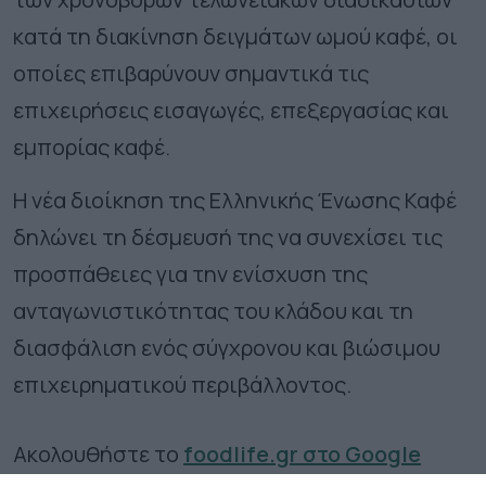
κατά τη διακίνηση δειγμάτων ωμού καφέ, οι
οποίες επιβαρύνουν σημαντικά τις
επιχειρήσεις εισαγωγές, επεξεργασίας και
εμπορίας καφέ.
Η νέα διοίκηση της Ελληνικής Ένωσης Καφέ
δηλώνει τη δέσμευσή της να συνεχίσει τις
προσπάθειες για την ενίσχυση της
ανταγωνιστικότητας του κλάδου και τη
διασφάλιση ενός σύγχρονου και βιώσιμου
επιχειρηματικού περιβάλλοντος.
Ακολουθήστε το
foodlife.gr στο Google